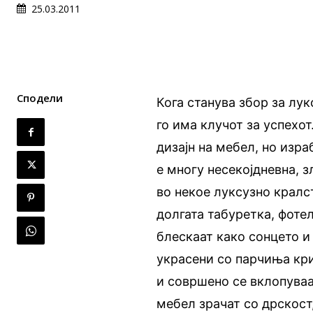
25.03.2011
Сподели
Кога станува збор за лу
го има клучот за успехо
дизајн на мебел, но изр
е многу несекојдневна, з
во некое луксузно кралс
долгата табуретка, фотел
блескаат како сонцето и 
украсени со парчиња кри
и совршено се вклопуваа
мебел зрачат со дрскост