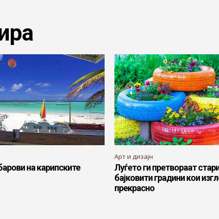
ира
Арт и дизајн
барови на карипските
Луѓето ги претвораат стари
бајковити градини кои изг
прекрасно