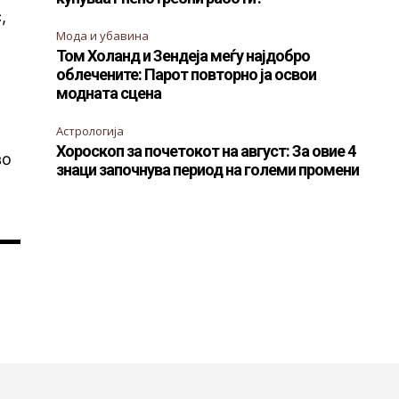
,
Мода и убавина
Том Холанд и Зендеја меѓу најдобро
облечените: Парот повторно ја освои
модната сцена
Астрологија
Хороскоп за почетокот на август: За овие 4
во
знаци започнува период на големи промени