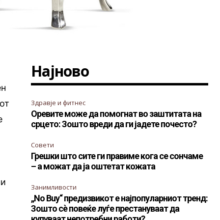
Најново
о
ен
лот
Здравје и фитнес
Оревите може да помогнат во заштитата на
е
срцето: Зошто вреди да ги јадете почесто?
Совети
Грешки што сите ги правиме кога се сончаме
– а можат да ја оштетат кожата
ни
Занимливости
„No Buy“ предизвикот е најпопуларниот тренд:
Зошто сè повеќе луѓе престануваат да
купуваат непотребни работи?