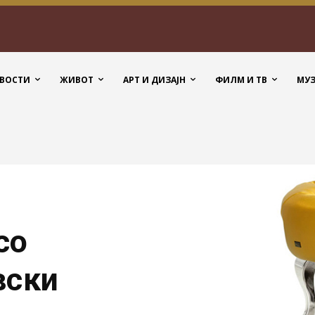
ВОСТИ
ЖИВОТ
АРТ И ДИЗАЈН
ФИЛМ И ТВ
МУ
со
вски