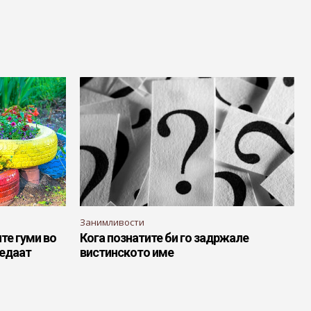
Занимливости
те гуми во
Кога познатите би го задржале
ледаат
вистинското име