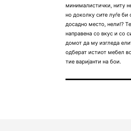
минималистички, ниту нео
но доколку сите луѓе би
досадно место, нели!? Т
направена со вкус и со с
домот да му изгледа ели
одберат истиот мебел во
тие варијанти на бои.