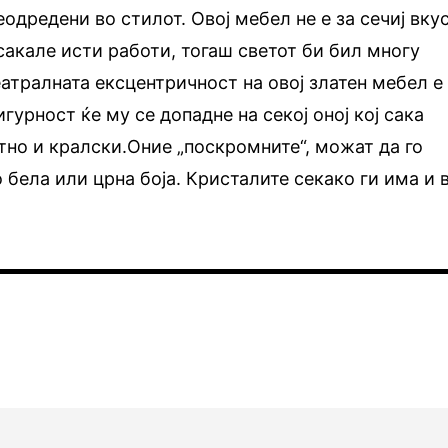
дредени во стилот. Овој мебел не е за сечиј вкус
 сакале исти работи, тогаш светот би бил многу
еатралната ексцентричност на овој златен мебел е
игурност ќе му се допадне на секој оној кој сака
тно и кралски.Оние „поскромните“, можат да го
 бела или црна боја. Кристалите секако ги има и 