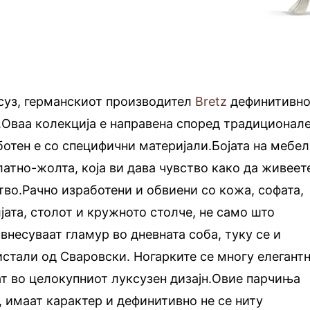
ксуз, германскиот производител
Bretz
дефинитивн
т.Оваа колекција е направена според традиционал
аботен е со специфични материјали.Бојата на мебе
латно-жолта, која ви дава чувство како да живеет
тво.Рачно изработени и обвиени со кожа, софата,
јата, столот и кружното столче, не само што
внесуваат гламур во дневната соба, туку се и
стали од Сваровски. Ногарките се многу елегант
т во целокупниот луксузен дизајн.Овие парчиња
, имаат карактер и дефинитивно не се ниту