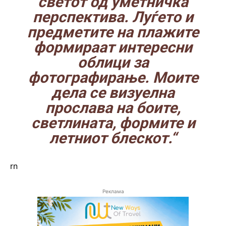
светот од уметничка
перспектива. Луѓето и
предметите на плажите
формираат интересни
облици за
фотографирање. Моите
дела се визуелна
прослава на боите,
светлината, формите и
летниот блескот.“
rn
Реклама