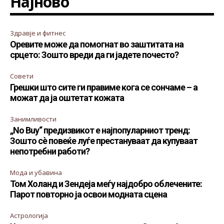
Најново
Здравје и фитнес
Оревите може да помогнат во заштитата на
срцето: Зошто вреди да ги јадете почесто?
Совети
Грешки што сите ги правиме кога се сончаме – а
можат да ја оштетат кожата
Занимливости
„No Buy“ предизвикот е најпопуларниот тренд:
Зошто сè повеќе луѓе престануваат да купуваат
непотребни работи?
Мода и убавина
Том Холанд и Зендеја меѓу најдобро облечените:
Парот повторно ја освои модната сцена
Астрологија