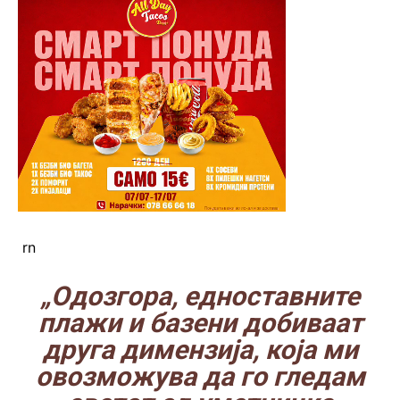
rn
„Одозгора, едноставните
плажи и базени добиваат
друга димензија, која ми
овозможува да го гледам