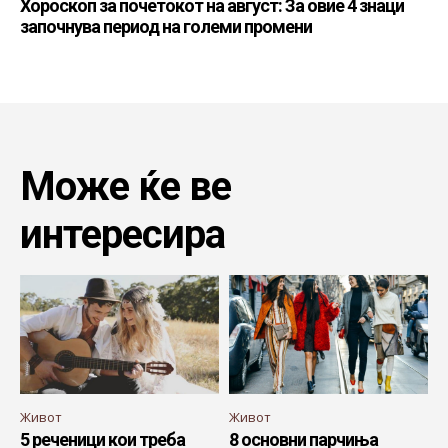
Хороскоп за почетокот на август: За овие 4 знаци
започнува период на големи промени
Може ќе ве
интересира
Живот
Живот
5 реченици кои треба
8 основни парчиња