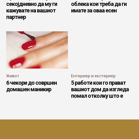
секојдневно да му ги
облека кои треба да ги
кажувате на вашиот
имате за оваа есен
партнер
Живот
Ентериер и екстериер
6 чекори до совршен
5 работи кои го прават
домашен маникир
вашиот дом да изгледа
помал отколку што е