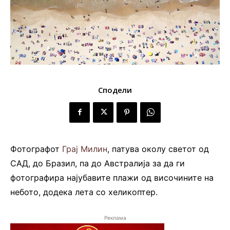
Сподели
Фотографот
Грај Милин
, патува околу светот од
САД, до Бразил, па до Австралија за да ги
фотографира најубавите плажи од височините на
небото, додека лета со хеликоптер.
Реклама