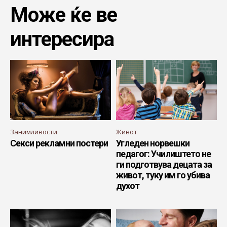
Може ќе ве
интересира
Занимливости
Живот
Секси рекламни постери
Угледен норвешки
педагог: Училиштето не
ги подготвува децата за
живот, туку им го убива
духот