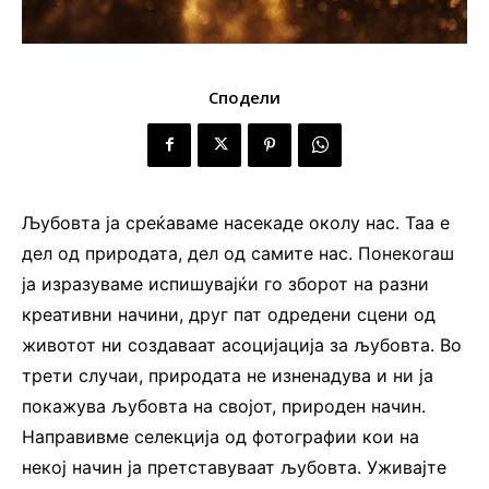
Сподели
Љубовта ја среќаваме насекаде околу нас. Таа е
дел од природата, дел од самите нас. Понекогаш
ја изразуваме испишувајќи го зборот на разни
креативни начини, друг пат одредени сцени од
животот ни создаваат асоцијација за љубовта. Во
трети случаи, природата не изненадува и ни ја
покажува љубовта на својот, природен начин.
Направивме селекција од фотографии кои на
некој начин ја претставуваат љубовта. Уживајте