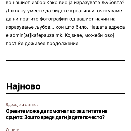
во нашиот избор!Како вие ја изразувате љубовта?
Доколку умеете да бидете креативни, очекуваме
да ни пратите фотографии од вашиот начин на
изразување љубов… кон што било. Нашата адреса
е admin[at]kafepauza.mk. Којзнае, можеби овој
пост ќе доживее продолжение.
Најново
Здравје и фитнес
Оревите може да помогнат во заштитата на
срцето: Зошто вреди да ги јадете почесто?
Совети