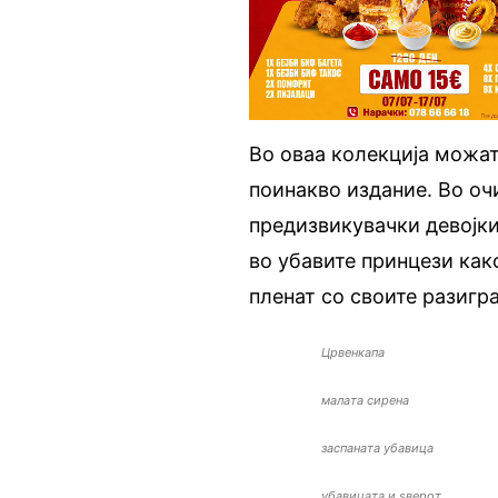
Во оваа колекција можат
поинакво издание. Во оч
предизвикувачки девојки
во убавите принцези как
пленат со своите разигра
Црвенкапа
малата сирена
заспаната убавица
убавицата и ѕверот