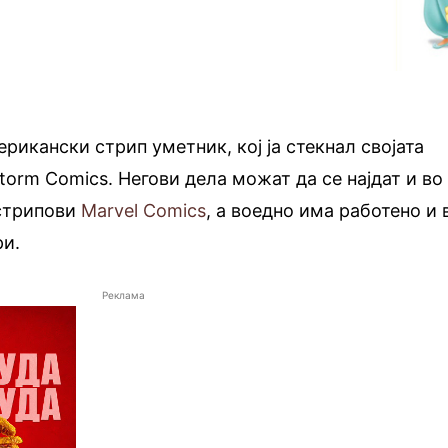
рикански стрип уметник, кој ја стекнал својата
Storm Comics. Негови дела можат да се најдат и во
 стрипови
Marvel Comics
, а воедно има работено и 
ри.
Реклама