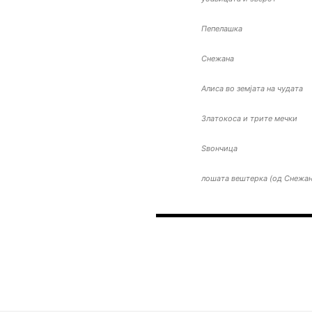
Пепелашка
Снежана
Алиса во земјата на чудата
Златокоса и трите мечки
Ѕвончица
лошата вештерка (од Снежан