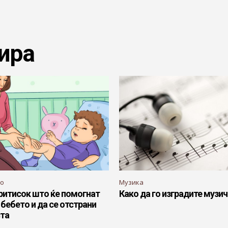
ира
во
Музика
притисок што ќе помогнат
Како да го изградите музич
 бебето и да се отстрани
ста