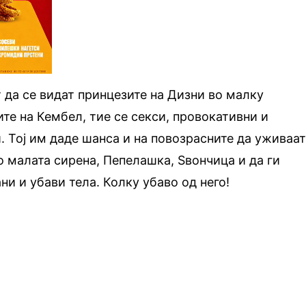
 да се видат принцезите на Дизни во малку
ите на Кембел, тие се секси, провокативни и
. Тој им даде шанса и на повозрасните да уживаа
о малата сирена, Пепелашка, Ѕвончица и да ги
ни и убави тела. Колку убаво од него!