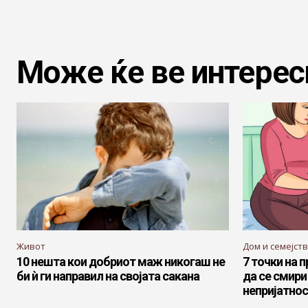
Може ќе ве интерес
Живот
Дом и семејст
10 нешта кои добриот маж никогаш не
7 точки на 
би ѝ ги направил на својата сакана
да се смири
непријатно