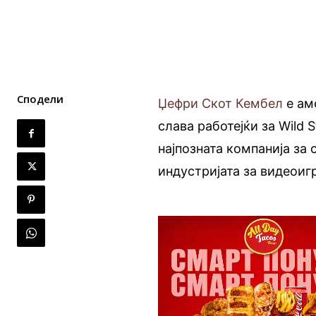
Сподели
Џефри Скот Кембел
е аме
слава работејќи за Wild 
најпозната компанија за
индустријата за видеоиг