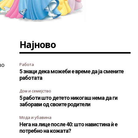
Најново
во
Работа
5 знаци дека можеби е време да ја смените
работата
Дом и семејство
5 работи што детето никогаш нема да ги
заборави од своите родители
Мода и убавина
Нега на лице после 40: што навистина ѝ е
потребно на кожата?