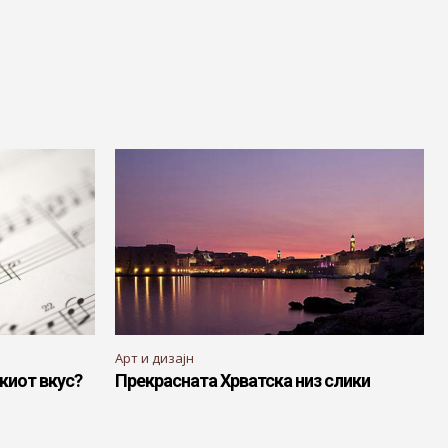
Арт и дизајн
киот вкус?
Прекрасната Хрватска низ слики