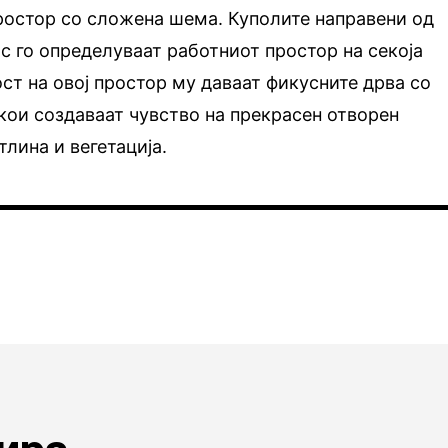
ростор со сложена шема. Куполите направени од
с го определуваат работниот простор на секоја
т на овој простор му даваат фикусните дрва со
кои создаваат чувство на прекрасен отворен
лина и вегетација.