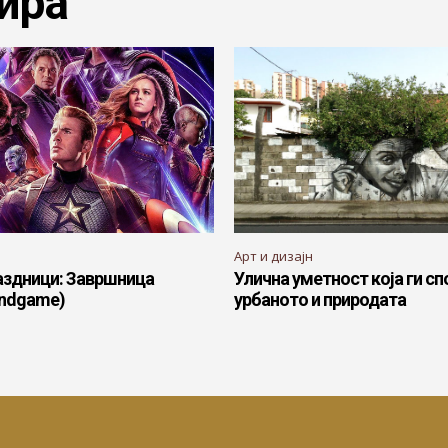
ира
Арт и дизајн
здници: Завршница
Улична уметност која ги сп
Endgame)
урбаното и природата