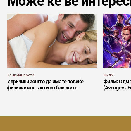
Може ќе ве интерес
Занимливости
Филм
7 причини зошто да имате повеќе
Филм: Одма
физички контакти со блиските
(Avengers: 