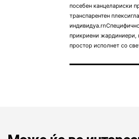
посебен канцелариски п
транспарентен плексигла
индивидуа.rnСпецифичнос
прикриени жардиниери, 
простор исполнет со свет