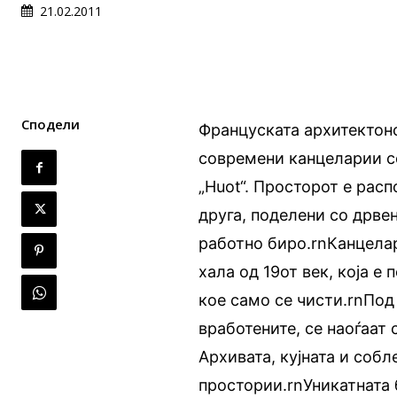
21.02.2011
Сподели
Француската архитектон
современи канцеларии со
„Huot“. Просторот е рас
друга, поделени со дрве
работно биро.rnКанцела
хала од 19от век, која 
кое само се чисти.rnПод
вработените, се наоѓаат 
Архивата, кујната и соб
простории.rnУникатната 