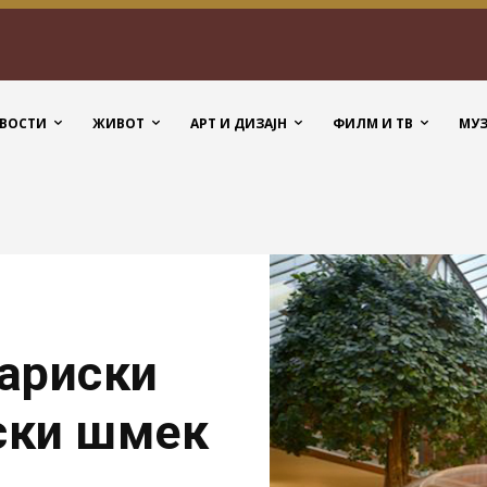
ВОСТИ
ЖИВОТ
АРТ И ДИЗАЈН
ФИЛМ И ТВ
МУ
ариски
иски шмек