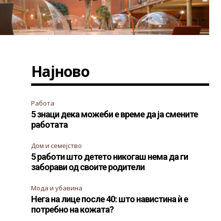
Најново
Работа
5 знаци дека можеби е време да ја смените
работата
Дом и семејство
5 работи што детето никогаш нема да ги
заборави од своите родители
.
Мода и убавина
Нега на лице после 40: што навистина ѝ е
потребно на кожата?