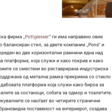
ска фирма „
Pottgiesser
“ ги има направено овие
 балансиран стил, за двете компании „Pons“ и
пореден во две хоризонтални рамнини една над
на платформа, која служи и како покрив и како
риите се сместени во реставрирана индустриска
е поддржана од метална рамка прекриена со стакло
 дабовата платформа која служи како бироа за
салите за состаноци, собата за одмор и тоалетите
лекувалните се наоѓаат во четирите странични
брановидна поставеност на ентериерот, создава