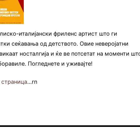
глиско-италијански фриленс артист што ги
тки сеќавања од детството. Овие неверојатни
викаат носталгија и ќе ве потсетат на моменти шт
боравиле. Погледнете и уживајте!
 страница
…rn