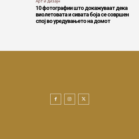
Арт и дизајн
10 фотографии што докажуваат дека
виолетовата и сивата боја се совршен
спој во уредувањето на домот