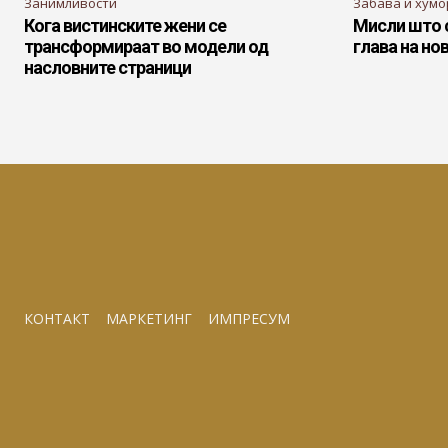
Занимливости
Забава и хумо
Кога вистинските жени се
Мисли што 
трансформираат во модели од
глава на но
насловните страници
КОНТАКТ
МАРКЕТИНГ
ИМПРЕСУМ