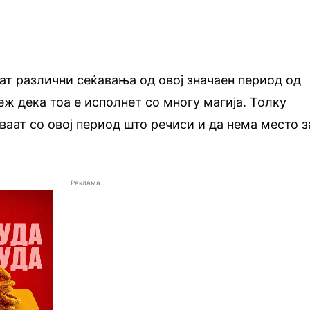
т различни сеќавања од овој значаен период од
еж дека тоа е исполнет со многу магија. Толку
аат со овој период што речиси и да нема место з
Реклама