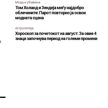
Мода и убавина
Том Холанд и Зендеја меѓу најдобро
облечените: Парот повторно ја освои
модната сцена
Астрологија
Хороскоп за почетокот на август: За овие 4
знаци започнува период на големи промени
о