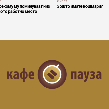
р
Живот
секому му поминуваат низ
Зошто имате кошмари?
вото работно место