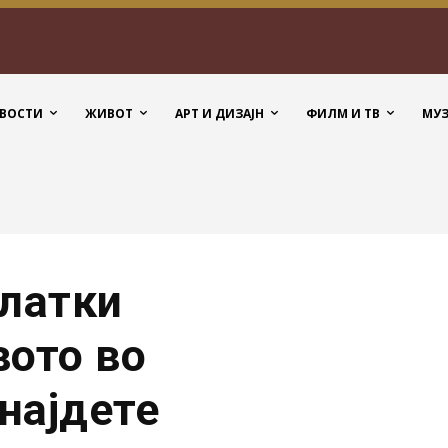
ВОСТИ
ЖИВОТ
АРТ И ДИЗАЈН
ФИЛМ И ТВ
МУ
слатки
вото во
онајдете