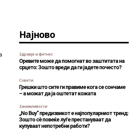
Најново
а
Здравје и фитнес
Оревите може да помогнат во заштитата на
срцето: Зошто вреди да ги јадете почесто?
Совети
Грешки што сите ги правиме кога се сончаме
– а можат да ја оштетат кожата
Занимливости
„No Buy“ предизвикот е најпопуларниот тренд:
Зошто сè повеќе луѓе престануваат да
купуваат непотребни работи?