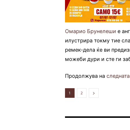
Омарио Брунелеши
е ан
илустрира токму тие сла
ремек-дела ќе ви предиз
можеби дури и сте ги за
Продолжува на
следната
1
2