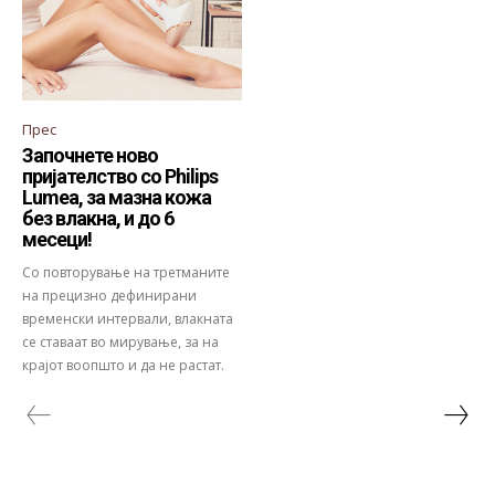
Прес
Започнете ново
пријателство со Philips
Lumea, за мазна кожа
без влакна, и до 6
месеци!
Со повторување на третманите
на прецизно дефинирани
временски интервали, влакната
се ставаат во мирување, за на
крајот воопшто и да не растат.