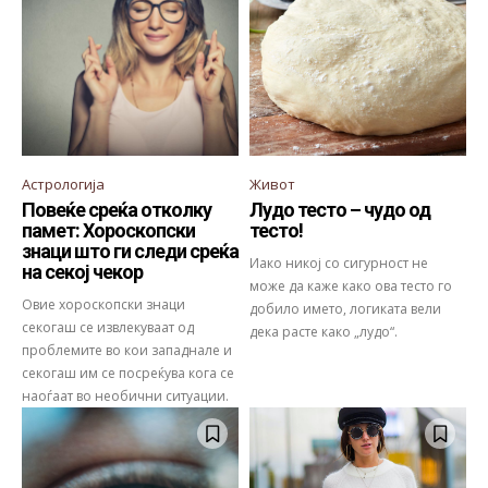
Астрологија
Живот
Повеќе среќа отколку
Лудо тесто – чудо од
памет: Хороскопски
тесто!
знаци што ги следи среќа
Иако никој со сигурност не
на секој чекор
може да каже како ова тесто го
Овие хороскопски знаци
добило името, логиката вели
секогаш се извлекуваат од
дека расте како „лудо“.
проблемите во кои западнале и
секогаш им се посреќува кога се
наоѓаат во необични ситуации.