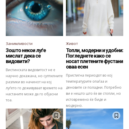
Занимливости
Живот
Зошто некои луѓе
Топли, модерни и удобни:
мислат дека се
Погледнете како се
видовити?
носат плетените фустани
оваа есен
Вистинската видовитост не е
Пристигна периодот во кој
научно докажана, но суптилните
температурите опаѓаа и
разлики во начинот на кој
деновите се поладни. Потребно
луѓето го доживуваат времето на
ви е нешто што ќе ве стопли, но
настаните може да го објасни
истовремено ќе биде и
тоа.
модерно.