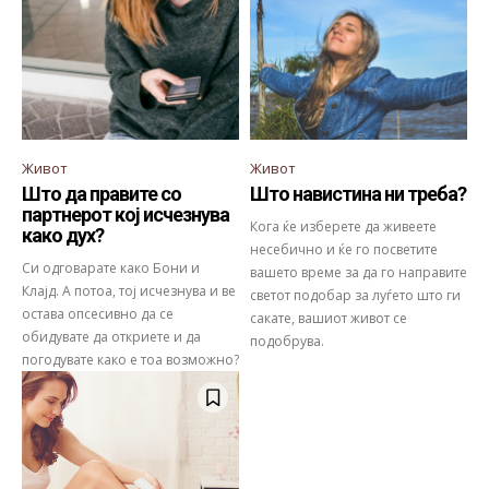
Живот
Живот
Што да правите со
Што навистина ни треба?
партнерот кој исчезнува
Кога ќе изберете да живеете
како дух?
несебично и ќе го посветите
Си одговарате како Бони и
вашето време за да го направите
Клајд. А потоа, тој исчезнува и ве
светот подобар за луѓето што ги
остава опсесивно да се
сакате, вашиот живот се
обидувате да откриете и да
подобрува.
погодувате како е тоа возможно?