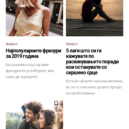
Живот
Живот
Најпопуларните фризури
5 лаги што си ги
за 2019 година
кажувате по
раскинувањето поради
Без разлика која од овие
кои останувате со
фризури ќе ја изберете, вие
скршено срце
нема да згрешите!
Кога ќе сфатите неколку вистини,
ќе си го олесните целиот процес
на преболување.