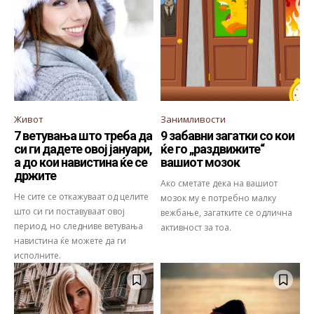
Живот
Занимливости
7 ветувања што треба да
9 забавни загатки со кои
си ги дадете овој јануари,
ќе го „раздвижите“
а до кои навистина ќе се
вашиот мозок
држите
Ако сметате дека на вашиот
Не сите се откажуваат од целите
мозок му е потребно малку
што си ги поставуваат овој
вежбање, загатките се одлична
период, но следниве ветувања
активност за тоа.
навистина ќе можете да ги
исполните.