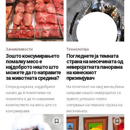
Занимливости
Технологија
Зошто консумирањето
Погледнете ја темната
помалку месо е
страна на месечината од
најдоброто нешто што
неверојатната панорама
можете да го направите
на кинескиот
за животната средина?
приземјувач
Според науката, најдобриот
На почетокот на овој месец Кина
начин да ѝ помогнеме на
направи нешто неверојатно со
планетата е да го намалиме
првото успешно глатко
количеството на месо што го
слетување на темната страна на
консумираме.
месечината.