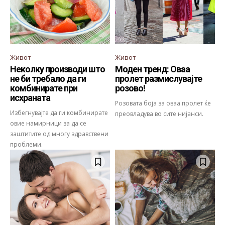
Живот
Живот
Неколку производи што
Моден тренд: Оваа
не би требало да ги
пролет размислувајте
комбинирате при
розово!
исхраната
Розовата боја за оваа пролет ќе
Избегнувајте да ги комбинирате
преовладува во сите нијанси.
овие намирници за да се
заштитите од многу здравствени
проблеми.