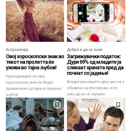
Астрологија
Добро е да се знае
Овој хороскопски знак во
Загрижувачки податок:
текот на пролетта ќе
Дури 69% од младите ја
ужива во тајна љубов!
сликаат храната пред да
почнат со јадење!
Припадниците на овој
Владее мислењето дека ако не е
хороскопски знак ќе бидат
објавено на Инстаграм, исто
привлечени од тајни и скриена
како да не се случило.
љубов!