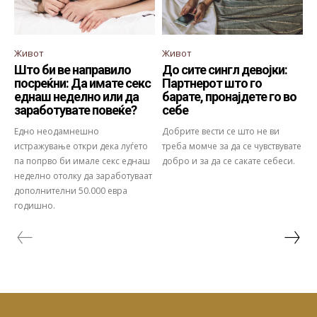
Живот
Живот
Што би ве направило
До сите сингл девојки:
посреќни: Да имате секс
Партнерот што го
еднаш неделно или да
барате, пронајдете го во
заработувате повеќе?
себе
Едно неодамнешно
Добрите вести се што не ви
истражување откри дека луѓето
треба момче за да се чувствувате
па попрво би имале секс еднаш
добро и за да се сакате себеси.
неделно отолку да заработуваат
дополнителни 50.000 евра
годишно.