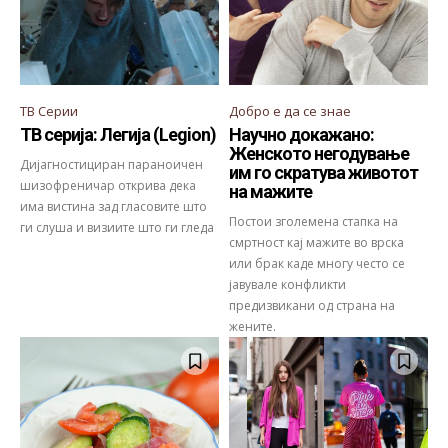
ТВ Серии
Добро е да се знае
ТВ серија: Легија (Legion)
Научно докажано:
Женското негодување
Дијагностициран параноичен
им го скратува животот
шизофреничар открива дека
на мажите
има вистина зад гласовите што
Постои зголемена стапка на
ги слуша и визиите што ги гледа
смртност кај мажите во врска
или брак каде многу често се
јавувале конфликти
предизвикани од страна на
жените.