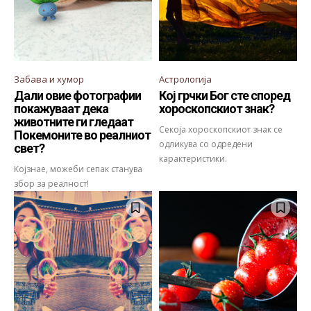
Забава и хумор
Астрологија
Дали овие фотографии
Кој грчки Бог сте според
покажуваат дека
хороскопскиот знак?
животните ги гледаат
Секоја хороскопскиот знак се
Покемоните во реалниот
одликува со одредени
свет?
карактеристики.
Којзнае, можеби сепак станува
збор за реалност!