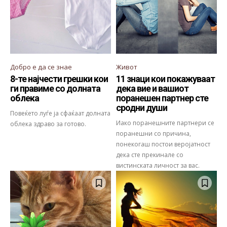
Добро е да се знае
Живот
8-те најчести грешки кои
11 знаци кои покажуваат
ги правиме со долната
дека вие и вашиот
облека
поранешен партнер сте
сродни души
Повеќето луѓе ја сфаќаат долната
Иако поранешните партнери се
облека здраво за готово.
поранешни со причина,
понекогаш постои веројатност
дека сте прекинале со
вистинската личност за вас.