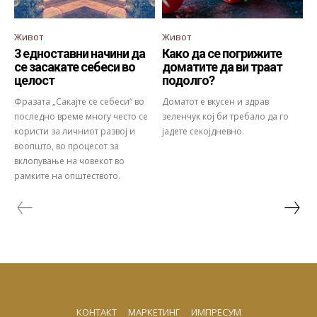
Живот
Живот
3 едноставни начини да
Како да се погрижите
се засакате себеси во
доматите да ви траат
целост
подолго?
Фразата „Сакајте се себеси“ во
Доматот е вкусен и здрав
последно време многу често се
зеленчук кој би требало да го
користи за личниот развој и
јадете секојдневно.
воопшто, во процесот за
вклопување на човекот во
рамките на општеството.
КОНТАКТ
МАРКЕТИНГ
ИМПРЕСУМ