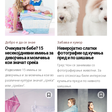
Добро е да се знае
Забава и хумор
Очекувате бебе? 15
Неверојатно слатки
несекојдневни имиња за
фотографии од кучиња
девојчиња и момчиња
пред и по шишање
кои значат среќа
Грејс Чон се занимава со
Издвоивме 15 имиња за
фотографирање животни. За
девојчиња и за момчиња кои во
него отсекогаш биле интересни
различни култури значат „среќа“
кучињата пред и по нивното
или „среќен“.
шишање.