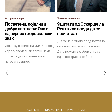
Астрологија
Занимливости
Посветени, лојални и
9 цитати од Оскар де ла
добри партнери: Ова е
Рента кои вреди да се
најверниот хороскопски
прочитаат
знак
„За мене е многу поедноставно
Доколку вашиот најмил е во овој
сакањето отколку мразењето...
хороскопски знак, тогаш нема
Да ја искусите љубовта, тоа е
потреба да се сомневате во
една прекрасна работа.“
неговата верност.
КОНТАКТ
МАРКЕТИНГ
ИМПРЕСУМ