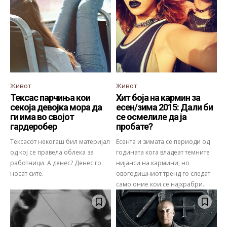
Живот
Живот
Тексас парчиња кои
Хит боја на кармин за
секоја девојка мора да
есен/зима 2015: Дали би
ги има во својот
се осмелиле да ја
гардеробер
пробате?
Тексасот некогаш бил материјал
Есента и зимата се периоди од
од кој се правела облека за
годината кога владеат темните
работници. А денес? Денес го
нијанси на кармини, но
носат сите.
овогодишниот тренд го следат
само оние кои се најхрабри.