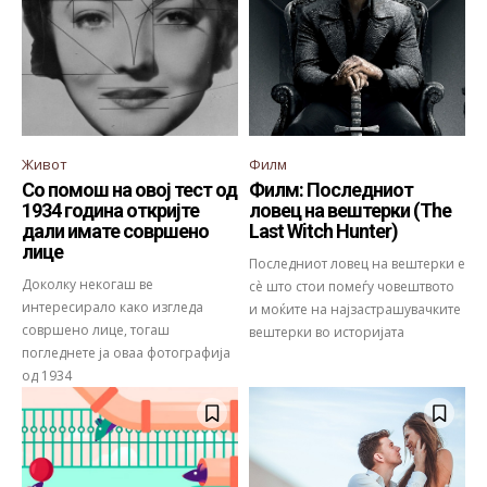
Живот
Филм
Со помош на овој тест од
Филм: Последниот
1934 година откријте
ловец на вештерки (The
дали имате совршено
Last Witch Hunter)
лице
Последниот ловец на вештерки е
Доколку некогаш ве
сè што стои помеѓу човештвото
интересирало како изгледа
и моќите на најзастрашувачките
совршено лице, тогаш
вештерки во историјата
погледнете ја оваа фотографија
од 1934