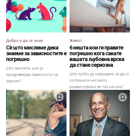
Добро е да се знае
Живот
Сè што мислиме дека
6 нешта кои ги правите
знаеме за зависностите е
погрешно кога сакате
погрешно
вашата љубовна врска
да стане сериозна
Што мислите, што ја
Што треба да направите за да го
предизвикува зависноста од
поттикнете неговото
хероин?
размислување во таа насока?