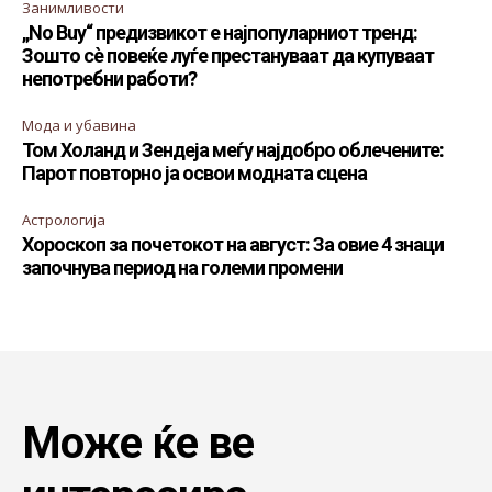
Занимливости
„No Buy“ предизвикот е најпопуларниот тренд:
Зошто сè повеќе луѓе престануваат да купуваат
непотребни работи?
Мода и убавина
Том Холанд и Зендеја меѓу најдобро облечените:
Парот повторно ја освои модната сцена
Астрологија
Хороскоп за почетокот на август: За овие 4 знаци
започнува период на големи промени
Може ќе ве