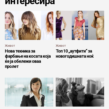
интересира
Живот
Живот
Нова техника за
Топ 10 „аутфити“ за
фарбање на косата која
новогодишната ноќ
ќе ја обележи оваа
пролет