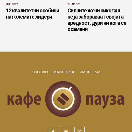
Живот
Живот
12 квалитетни особини
Силните жени никогаш
на големите лидери
не ја забораваат својата
вредност, дури ни кога се
осамени
КОНТАКТ
МАРКЕТИНГ
ИМПРЕСУМ