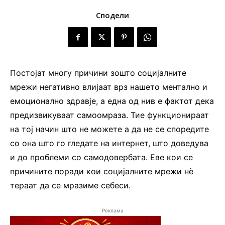
Сподели
Постојат многу причини зошто социјалните
мрежи негативно влијаат врз нашето ментално и
емоционално здравје, а една од нив е фактот дека
предизвикуваат самоомраза. Тие функционираат
на тој начин што не можете а да не се споредите
со она што го гледате на интернет, што доведува
и до проблеми со самодовербата. Еве кои се
причините поради кои социјалните мрежи нè
тераат да се мразиме себеси.
Реклама