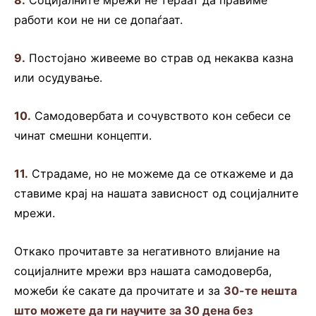
8.
Социјалните мрежи нè тераат да правиме
работи кои не ни се допаѓаат.
9.
Постојано живееме во страв од некаква казна
или осудување.
10.
Самодовербата и сочувството кон себеси се
чинат смешни концепти.
11.
Страдаме, но не можеме да се откажеме и да
ставиме крај на нашата зависност од социјалните
мрежи.
Откако прочитавте за негативното влијание на
социјалните мрежи врз нашата самодоверба,
можеби ќе сакате да прочитате и за
30-те нешта
што можете да ги научите за 30 дена без