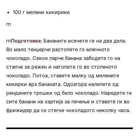
100 г мелени кикирики
rn
rn
Подготовка:
Бананите исечете ги на два дела.
Во мало тенџерче растопете го млечното
чоколадо. Секое парче банана забодете го на
стапче за ражен и натопете го во стопеното
чоколадо. Потоа, ставете малку од мелените
кикирки врз бананата. Одозгора налепете од
ренданите трошки од бело чоколадо. Наредете ги
сите банани на хартија за печење и ставете ги во
фрижидер да се стегне чоколадото неколку часа.