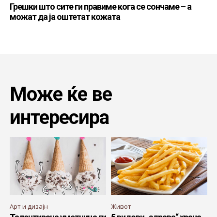
Грешки што сите ги правиме кога се сончаме – а
можат да ја оштетат кожата
Може ќе ве
интересира
Арт и дизајн
Живот