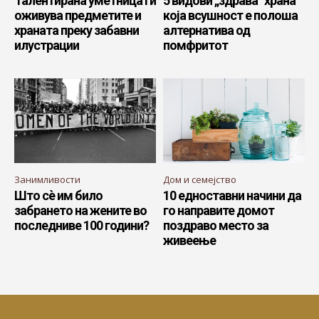
Талентирана уметница ги
5 видови „здрава“ храна
оживува предметите и
која всушност е полоша
храната преку забавни
алтернатива од
илустрации
помфритот
Занимливости
Дом и семејство
Што сè им било
10 едноставни начини да
забрането на жените во
го направите домот
последниве 100 години?
поздраво место за
живеење