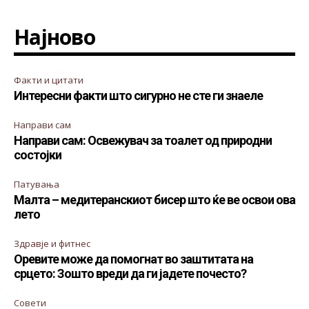
Најново
Факти и цитати
Интересни факти што сигурно не сте ги знаеле
Направи сам
Направи сам: Освежувач за тоалет од природни
состојки
Патувања
Малта – медитеранскиот бисер што ќе ве освои ова
лето
Здравје и фитнес
Оревите може да помогнат во заштитата на
срцето: Зошто вреди да ги јадете почесто?
Совети