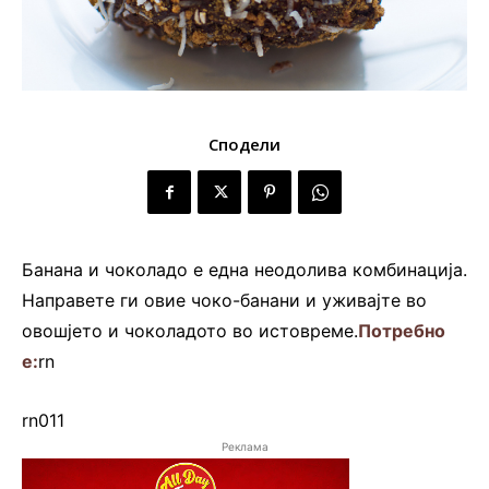
Сподели
Банана и чоколадо е една неодолива комбинација.
Направете ги овие чоко-банани и уживајте во
овошјето и чоколадото во истовреме.
Потребно
е:
rn
rn011
Реклама