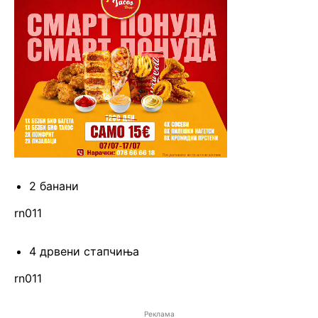
2 банани
rn011
4 дрвени стапчиња
rn011
Реклама