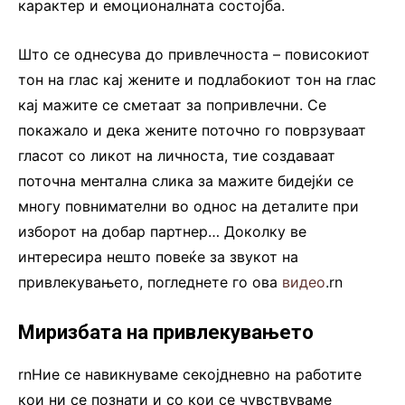
карактер и емоционалната состојба.
Што се однесува до привлечноста – повисокиот
тон на глас кај жените и подлабокиот тон на глас
кај мажите се сметаат за попривлечни. Се
покажало и дека жените поточно го поврзуваат
гласот со ликот на личноста, тие создаваат
поточна ментална слика за мажите бидејќи се
многу повнимателни во однос на деталите при
изборот на добар партнер… Доколку ве
интересира нешто повеќе за звукот на
привлекувањето, погледнете го ова
видео
.rn
Миризбата на привлекувањето
rnНие се навикнуваме секојдневно на работите
кои ни се познати и со кои се чувствуваме