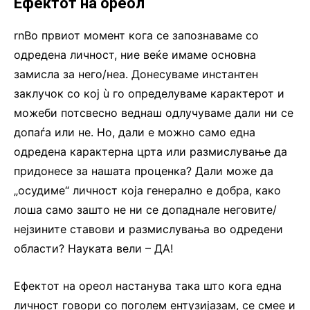
Ефектот на ореол
rnВо првиот момент кога се запознаваме со
одредена личност, ние веќе имаме основна
замисла за него/неа. Донесуваме инстантен
заклучок со кој ù го определуваме карактерот и
можеби потсвесно веднаш одлучуваме дали ни се
допаѓа или не. Но, дали е можно само една
одредена карактерна црта или размислување да
придонесе за нашата проценка? Дали може да
„осудиме“ личност која генерално е добра, како
лоша само зашто не ни се допаднале неговите/
нејзините ставови и размислувања во одредени
области? Науката вели – ДА!
Ефектот на ореол настанува така што кога една
личност говори со поголем ентузијазам, се смее и