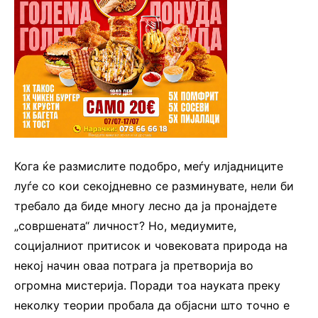
Кога ќе размислите подобро, меѓу илјадниците
луѓе со кои секојдневно се разминувате, нели би
требало да биде многу лесно да ја пронајдете
„совршената“ личност? Но, медиумите,
социјалниот притисок и човековата природа на
некој начин оваа потрага ја претворија во
огромна мистерија. Поради тоа науката преку
неколку теории пробала да објасни што точно е