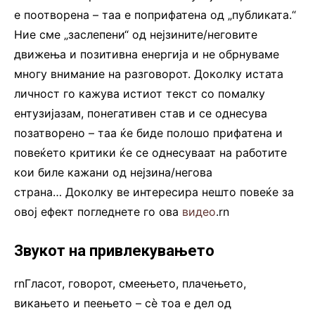
е поотворена – таа е поприфатена од „публиката.“
Ние сме „заслепени“ од нејзините/неговите
движења и позитивна енергија и не обрнуваме
многу внимание на разговорот. Доколку истата
личност го кажува истиот текст со помалку
ентузијазам, понегативен став и се однесува
позатворено – таа ќе биде полошо прифатена и
повеќето критики ќе се однесуваат на работите
кои биле кажани од нејзина/негова
страна… Доколку ве интересира нешто повеќе за
овој ефект погледнете го ова
видео
.rn
Звукот на привлекувањето
rnГласот, говорот, смеењето, плачењето,
викањето и пеењето – сè тоа е дел од