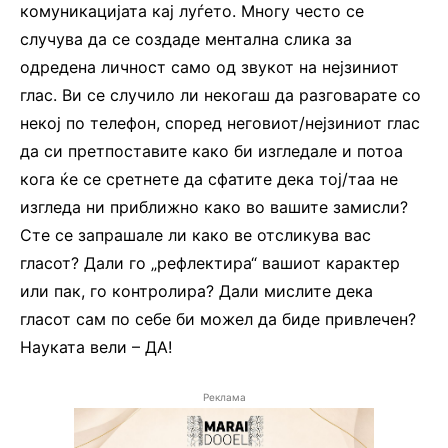
комуникацијата кај луѓето. Многу често се
случува да се создаде ментална слика за
одредена личност само од звукот на нејзиниот
глас. Ви се случило ли некогаш да разговарате со
некој по телефон, според неговиот/нејзиниот глас
да си претпоставите како би изгледале и потоа
кога ќе се сретнете да сфатите дека тој/таа не
изгледа ни приближно како во вашите замисли?
Сте се запрашале ли како ве отсликува вас
гласот? Дали го „рефлектира“ вашиот карактер
или пак, го контролира? Дали мислите дека
гласот сам по себе би можел да биде привлечен?
Науката вели – ДА!
Реклама