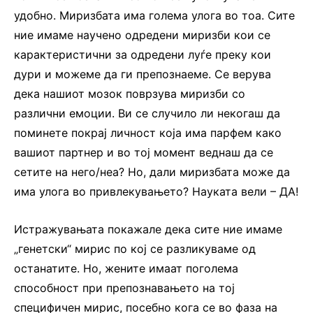
удобно. Миризбата има голема улога во тоа. Сите
ние имаме научено одредени миризби кои се
карактеристични за одредени луѓе преку кои
дури и можеме да ги препознаеме. Се верува
дека нашиот мозок поврзува миризби со
различни емоции. Ви се случило ли некогаш да
поминете покрај личност која има парфем како
вашиот партнер и во тој момент веднаш да се
сетите на него/неа? Но, дали миризбата може да
има улога во привлекувањето? Науката вели – ДА!
Истражувањата покажале дека сите ние имаме
„генетски“ мирис по кој се разликуваме од
останатите. Но, жените имаат поголема
способност при препознавањето на тој
специфичен мирис, посебно кога се во фаза на