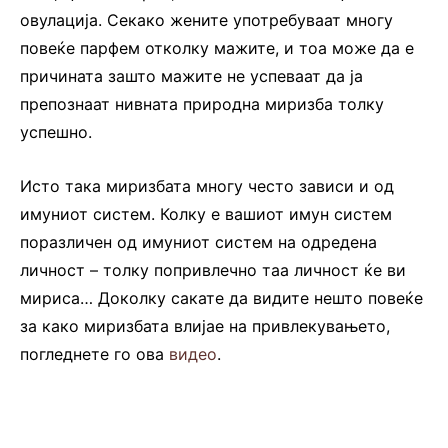
овулација. Секако жените употребуваат многу
повеќе парфем отколку мажите, и тоа може да е
причината зашто мажите не успеваат да ја
препознаат нивната природна миризба толку
успешно.
Исто така миризбата многу често зависи и од
имуниот систем. Колку е вашиот имун систем
поразличен од имуниот систем на одредена
личност – толку попривлечно таа личност ќе ви
мириса… Доколку сакате да видите нешто повеќе
за како миризбата влијае на привлекувањето,
погледнете го ова
видео
.