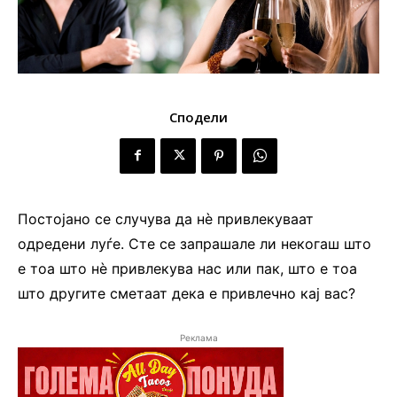
Сподели
Постојано се случува да нè привлекуваат
одредени луѓе. Сте се запрашале ли некогаш што
е тоа што нè привлекува нас или пак, што е тоа
што другите сметаат дека е привлечно кај вас?
Реклама