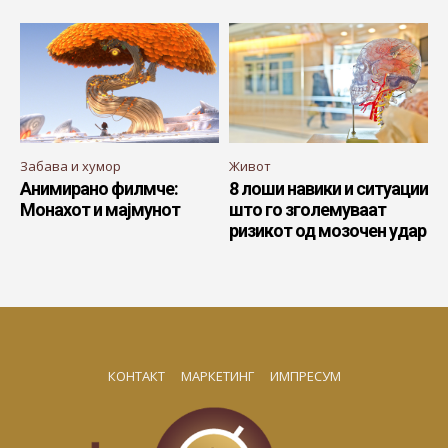
Забава и хумор
Живот
Анимирано филмче:
8 лоши навики и ситуации
Монахот и мајмунот
што го зголемуваат
ризикот од мозочен удар
КОНТАКТ
МАРКЕТИНГ
ИМПРЕСУМ