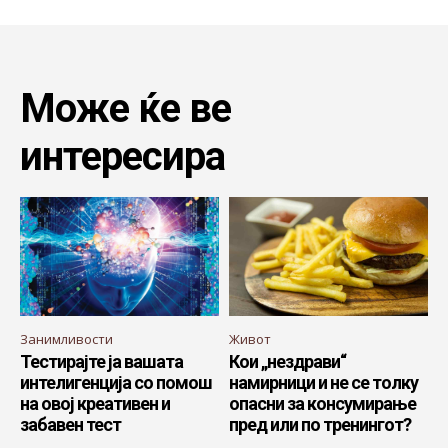
Може ќе ве
интересира
Занимливости
Живот
Тестирајте ја вашата
Кои „нездрави“
интелигенција со помош
намирници и не се толку
на овој креативен и
опасни за консумирање
забавен тест
пред или по тренингот?