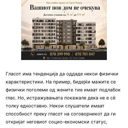
Гласот има тенденција да оддаде некои физички
карактеристики. На пример, бидејќи мажите се
физички поголеми од жените тие имаат подлабок
глас. Но, истражувањата покажале дека не е сè
толку едноставно. Некои слушатели имаат
способност преку гласот на соговорникот да ги
откријат неговиот социо-економски статус,