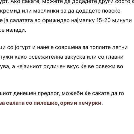
урт. Ако сакате, можете да додадете други состој
 кромид или маслинки за да додадете повеќе
те ја салатата во фрижидер најмалку 15-20 минути
се излади.
и со јогурт и нане е совршена за топлите летни
лужи како освежителна закуска или со главни
ува, а нејзиниот одличен вкус ќе ве освежи во
шиот денешен предлог, можеби ќе сакате да го
за салата со пилешко, ориз и печурки
.