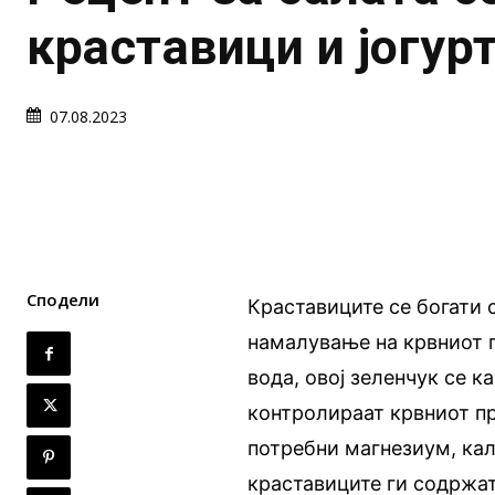
краставици и јогур
07.08.2023
Сподели
Краставиците се богати 
намалување на крвниот 
вода, овој зеленчук се к
контролираат крвниот п
потребни магнезиум, кал
краставиците ги содржат