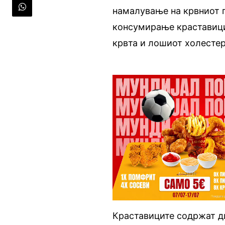
намалување на крвниот п
консумирање краставици
крвта и лошиот холесте
Краставиците содржат ди