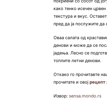
покриени со сосот од јог
како тенко исечен црвен
текстура и вкус. Оставе
пред да ја послужите да 
Оваа салата од краставиц
денови и може да се пос
јадења. Лесно се подготв
топлите летни денови.
Откако го прочитавте на
прочитате и овој
рецепт 
Извор:
sensa.mondo.rs