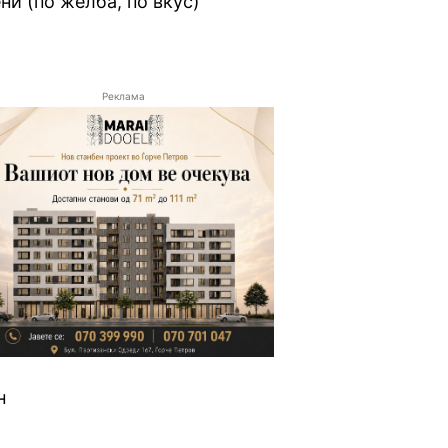
ни (по желба, по вкус)
Реклама
н