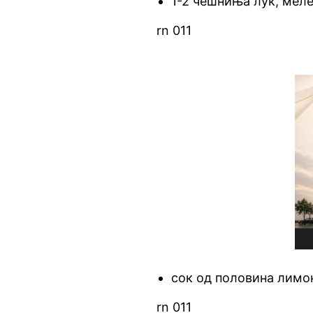
1-2 чешниња лук, меле
rn 011
сок од половина лимо
rn 011