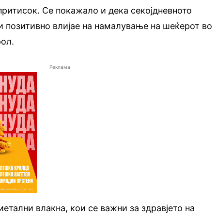
ритисок. Се покажало и дека секојдневното
 позитивно влијае на намалување на шеќерот во
рол.
Реклама
етални влакна, кои се важни за здравјето на