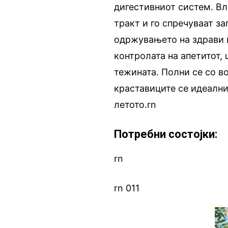
дигестивниот систем. Вл
тракт и го спречуваат за
одржувањето на здрави н
контролата на апетитот,
тежината. Полни се со во
краставиците се идеални
летото.rn
Потребни состојки:
rn
rn 011