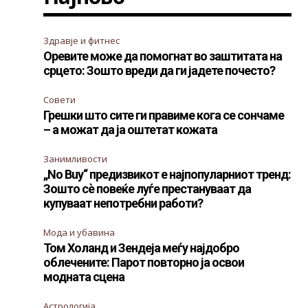
Здравје и фитнес
Оревите може да помогнат во заштитата на
срцето: Зошто вреди да ги јадете почесто?
Совети
Грешки што сите ги правиме кога се сончаме
– а можат да ја оштетат кожата
Занимливости
„No Buy“ предизвикот е најпопуларниот тренд:
Зошто сè повеќе луѓе престануваат да
купуваат непотребни работи?
Мода и убавина
Том Холанд и Зендеја меѓу најдобро
облечените: Парот повторно ја освои
модната сцена
Астрологија