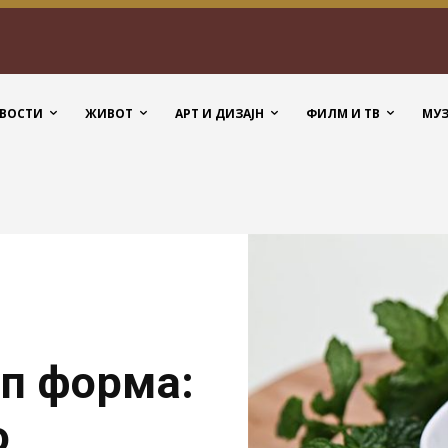
ВОСТИ
ЖИВОТ
АРТ И ДИЗАЈН
ФИЛМ И ТВ
МУ
оп форма:
о