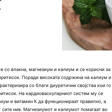
т
се со влакна, магнезиум и калиум и се корисни за
притисок. Поради високата содржина на калиум и
арактеризира со благи диуретични својства кои го
ритисок. На кардиоваскуларниот систем му се
иум и витамин К да функционираат правилно, а
 сите нив. Магнезиумот и калиумот помагаат во