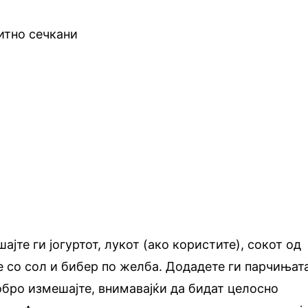
итно сечкани
:
ајте ги јогуртот, лукот (ако користите), сокот од
е со сол и бибер по желба. Додадете ги парчињат
обро измешајте, внимавајќи да бидат целосно