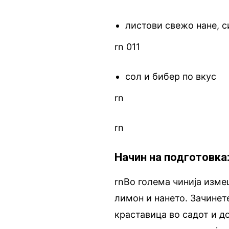
листови свежо нане, с
rn 011
сол и бибер по вкус
rn
rn
Начин на подготовка
rnВо голема чинија измеш
лимон и нането. Зачинет
краставица во садот и д