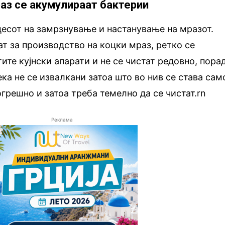
раз се акумулираат бактерии
цесот на замрзнување и настанување на мразот.
ат за производство на коцки мраз, ретко се
ите кујнски апарати и не се чистат редовно, пора
ка не се извалкани затоа што во нив се става сам
огрешно и затоа треба темелно да се чистат.rn
Реклама