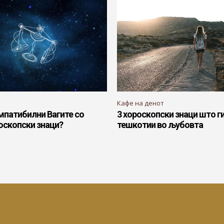
Кафе на денот
мпатибилни Вагите со
3 хороскопски знаци што г
оскопски знаци?
тешкотии во љубовта