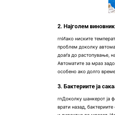
2. Најголем виновни
rnИако ниските температ
проблем доколку автомат
доаѓа до растопување, н
Автоматите за мраз задо
особено ако долго време
3. Бактериите ја сак
rnДоколку шанкерот ја ф
врати назад, бактериите 