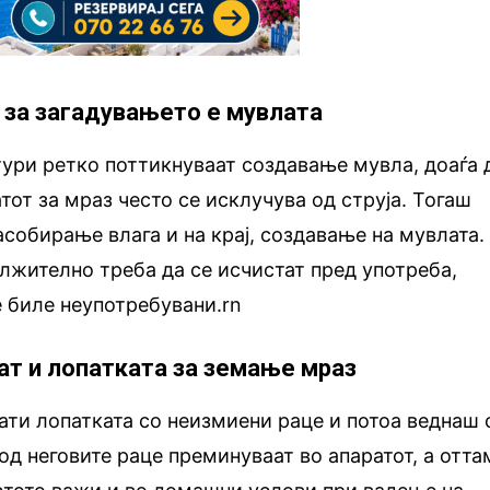
к за загадувањето е мувлата
ури ретко поттикнуваат создавање мувла, доаѓа 
от за мраз често се исклучува од струја. Тогаш
асобирање влага и на крај, создавање на мувлата.
лжително треба да се исчистат пред употреба,
 биле неупотребувани.rn
аат и лопатката за земање мраз
ати лопатката со неизмиени раце и потоа веднаш 
од неговите раце преминуваат во апаратот, а отта