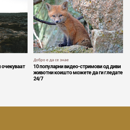
Добро е да се знае
и очекуваат
10 популарни видео-стримови од диви
животни коишто можете да ги гледате
24/7