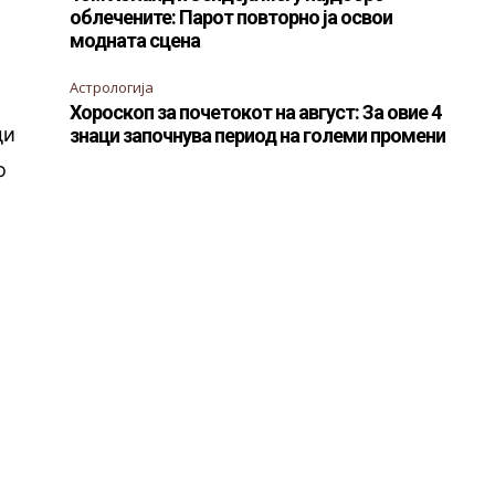
облечените: Парот повторно ја освои
модната сцена
Астрологија
Хороскоп за почетокот на август: За овие 4
ди
знаци започнува период на големи промени
о