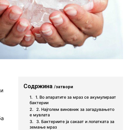
Содржина
/затвори
ки
1. Во апаратите за мраз се акумулираат
бактерии
2. Најголем виновник за загадувањето
е мувлата
ба
3. Бактериите ја сакаат и лопатката за
земање мраз