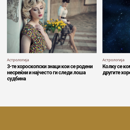
Астрологија
Астрологија
3-те хороскопски знаци кои се родени
Колку се ко
несреќни и најчесто ги следи лоша
другите хор
судбина