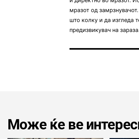
и директно во мразот. И
мразот од замрзнувачот.
што колку и да изгледа 
предизвикувач на зараза
Може ќе ве интерес