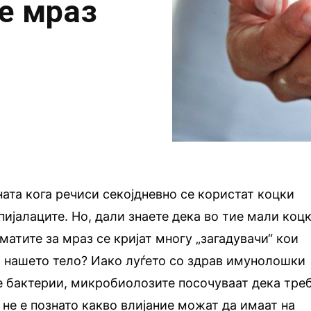
те мраз
ната кога речиси секојдневно се користат коцки
пијалаците. Но, дали знаете дека во тие мали коц
матите за мраз се кријат многу „загадувачи“ кои
а нашето тело? Иако луѓето со здрав имунолошки
е бактерии, микробиолозите посочуваат дека тре
 не е познато какво влијание можат да имаат на