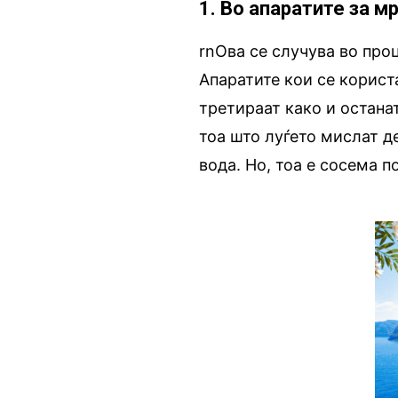
1. Во апаратите за м
rnОва се случува во про
Апаратите кои се корист
третираат како и останат
тоа што луѓето мислат де
вода. Но, тоа е сосема п