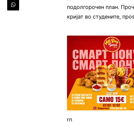
подолгорочен план. Прочи
кријат во студените, про
rn