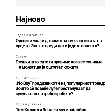
Најново
Здравје и фитнес
Оревите може да помогнат во заштитата на
срцето: Зошто вреди да ги јадете почесто?
Совети
Грешки што сите ги правиме кога се сончаме
– а можат да ја оштетат кожата
Занимливости
„No Buy“ предизвикот е најпопуларниот тренд:
Зошто сè повеќе луѓе престануваат да
купуваат непотребни работи?
Мода и убавина
Том Холанд и Зендеја меѓу најдобро