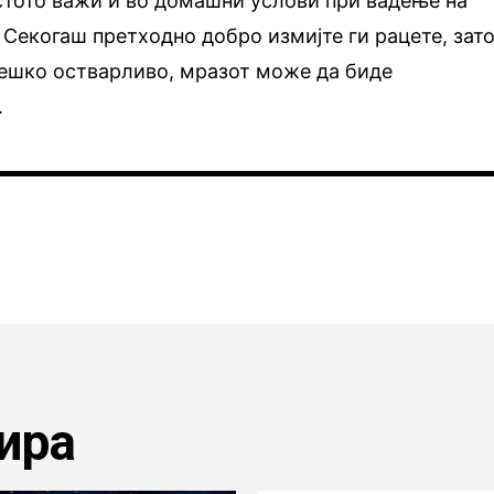
стото важи и во домашни услови при вадење на
 Секогаш претходно добро измијте ги рацете, зат
тешко остварливо, мразот може да биде
.
ира