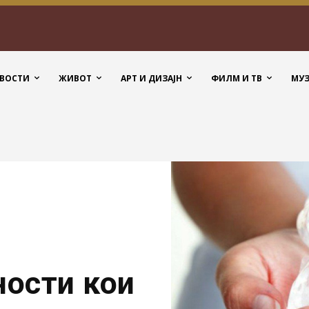
ВОСТИ
ЖИВОТ
АРТ И ДИЗАЈН
ФИЛМ И ТВ
МУ
ности кои