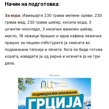
Начин на подготовка:
За кора:
Измешајте 230 грама мелени ореви, 230
грама мед, 230 грама шеќер, кисела вода, 3
штангли чоколадо, 3 кесички ванилин шеќер,
масло, 18 лажици брашно и една кафена лажичка
прашок за пециво.rnИстурете ја смесата во
подмачкана тепсија и печете. Кога ќе биде готова
кората, извадете ја од рерна и исечете ја на три
дела.
Реклама