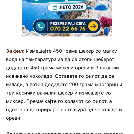
За фил:
Измешајте 450 грама шеќер со малку
вода на температура за да се стопи шеќерот,
додадете 450 грама мелени ореви и 3 штангли
исечкано чоколадо. Оставете го филот да се
излади, а потоа додадете 200 грама маргарин и
три кесички ванилин шеќер и измешајте со
миксер. Премачкајте го колачот со филот, а
одозгора декорирајте со глазура од чоколадо и
ореви.