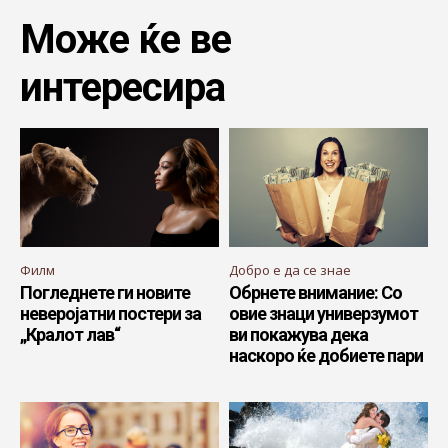
Може ќе ве
интересира
Филм
Добро е да се знае
Погледнете ги новите
Обрнете внимание: Со
неверојатни постери за
овие знаци универзумот
„Кралот лав“
ви покажува дека
наскоро ќе добиете пари