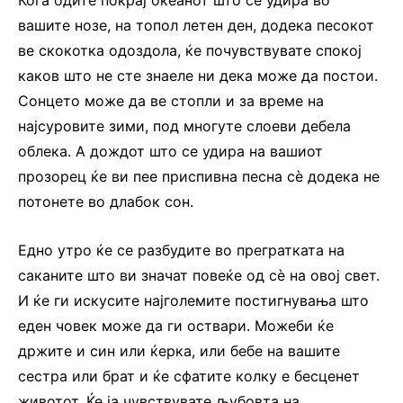
Кога одите покрај океанот што се удира во
вашите нозе, на топол летен ден, додека песокот
ве скокотка одоздола, ќе почувствувате спокој
каков што не сте знаеле ни дека може да постои.
Сонцето може да ве стопли и за време на
најсуровите зими, под многуте слоеви дебела
облека. А дождот што се удира на вашиот
прозорец ќе ви пее приспивна песна сѐ додека не
потонете во длабок сон.
Едно утро ќе се разбудите во прегратката на
саканите што ви значат повеќе од сѐ на овој свет.
И ќе ги искусите најголемите постигнувања што
еден човек може да ги оствари. Можеби ќе
држите и син или ќерка, или бебе на вашите
сестра или брат и ќе сфатите колку е бесценет
животот. Ќе ја чувствувате љубовта на