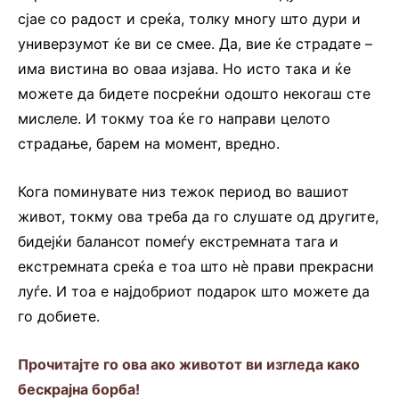
сјае со радост и среќа, толку многу што дури и
универзумот ќе ви се смее. Да, вие ќе страдате –
има вистина во оваа изјава. Но исто така и ќе
можете да бидете посреќни одошто некогаш сте
мислеле. И токму тоа ќе го направи целото
страдање, барем на момент, вредно.
Кога поминувате низ тежок период во вашиот
живот, токму ова треба да го слушате од другите,
бидејќи балансот помеѓу екстремната тага и
екстремната среќа е тоа што нѐ прави прекрасни
луѓе. И тоа е најдобриот подарок што можете да
го добиете.
Прочитајте го ова ако животот ви изгледа како
бескрајна борба!