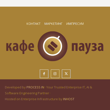
КОНТАКТ
МАРКЕТИНГ
ИМПРЕСУМ
Developed by
PROCESS IN
· Your Trusted Enterprise IT, AI &
Software Engineering Partner ·
Hosted on Enterprise Infrastructure by
INHOST