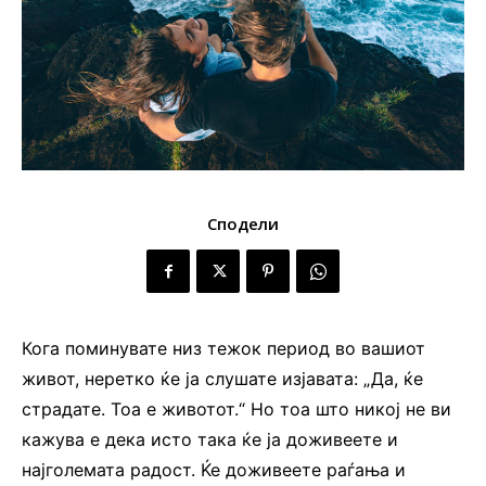
Сподели
Кога поминувате низ тежок период во вашиот
живот, неретко ќе ја слушате изјавата: „Да, ќе
страдате. Тоа е животот.“ Но тоа што никој не ви
кажува е дека исто така ќе ја доживеете и
најголемата радост. Ќе доживеете раѓања и