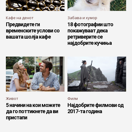
Кафе на денот
Забава и хумор
Предвидете ги
18 фотографии што
временските услови со
покажуваат дека
вашата шолја кафе
ретриверите се
најдобрите кучиња
Живот
Филм
5 начини на кои можете
Најдобрите филмови од
да го поттикнете да ви
2017-та година
пристапи