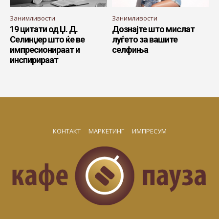
Занимливости
Занимливости
19 цитати од Џ. Д.
Дознајте што мислат
Селинџер што ќе ве
луѓето за вашите
импресионираат и
селфиња
инспирираат
КОНТАКТ
МАРКЕТИНГ
ИМПРЕСУМ