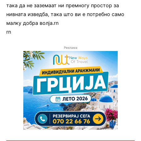
така да не заземаат ни премногу простор за
нивната изведба, така што ви е потребно само
малку добра волја.rn
rn
Реклама