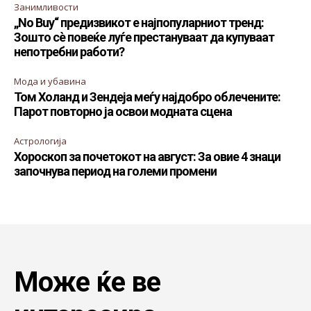
Занимливости
„No Buy“ предизвикот е најпопуларниот тренд:
Зошто сè повеќе луѓе престануваат да купуваат
непотребни работи?
Мода и убавина
Том Холанд и Зендеја меѓу најдобро облечените:
Парот повторно ја освои модната сцена
Астрологија
Хороскоп за почетокот на август: За овие 4 знаци
започнува период на големи промени
Може ќе ве