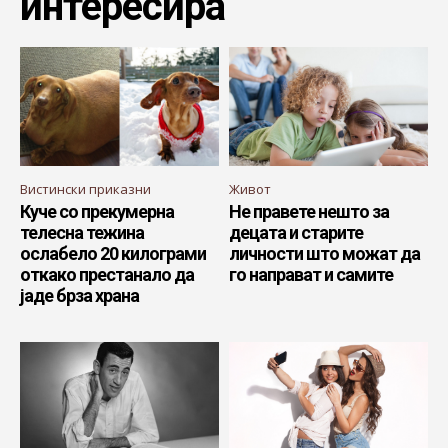
интересира
Вистински приказни
Живот
Куче со прекумерна
Не правете нешто за
телесна тежина
децата и старите
ослабело 20 килограми
личности што можат да
откако престанало да
го направат и самите
јаде брза храна