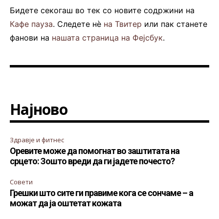
Бидете секогаш во тек со новите содржини на
Кафе пауза
. Следете нè
на Твитер
или пак станете
фанови на
нашата страница на Фејсбук
.
Најново
Здравје и фитнес
Оревите може да помогнат во заштитата на
срцето: Зошто вреди да ги јадете почесто?
Совети
Грешки што сите ги правиме кога се сончаме – а
можат да ја оштетат кожата