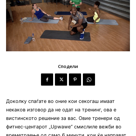
Сподели
Доколку спаѓате во оние кои секогаш имаат
некаков изговор да не одат на тренинг, ова е
вистинското решение за вас. Овие тренери од
фитнес-центарот „Upwawe“ смислиле вежби во
времетраење од само 6 минути, кои ќе направат