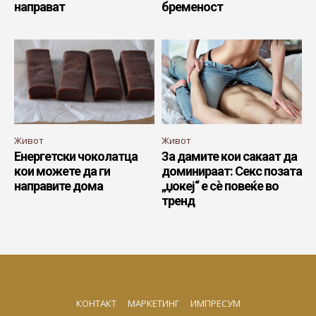
направат
бременост
Живот
Живот
Енергетски чоколатца
За дамите кои сакаат да
кои можете да ги
доминираат: Секс позата
направите дома
„џокеј“ е сѐ повеќе во
тренд
КОНТАКТ
МАРКЕТИНГ
ИМПРЕСУМ