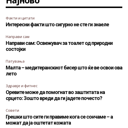
Најново
Факти и цитати
Интересни факти што сигурно не сте ги знаеле
Направи сам
Направи сам: Освежувач за тоалет од природни
состојки
Патувања
Малта – медитеранскиот бисер што ќе ве освои ова
лето
Здравје и фитнес
Оревите може да помогнат во заштитата на
срцето: Зошто вреди да ги јадете почесто?
Совети
Грешки што сите ги правиме кога се сончаме – а
можат да ја оштетат кожата