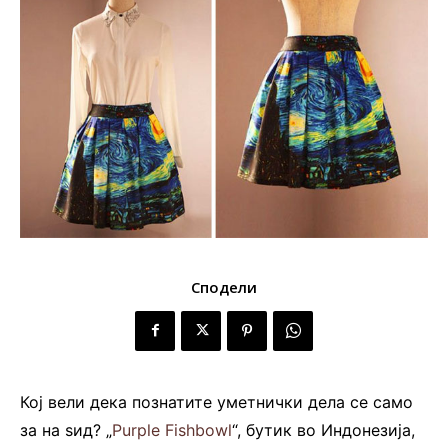
Сподели
Кој вели дека познатите уметнички дела се само
за на ѕид? „
Purple Fishbowl
“, бутик во Индонезија,