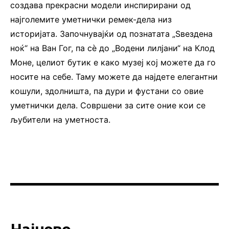
создава прекрасни модели инспирирани од
најголемите уметнички ремек-дела низ
историјата. Започнувајќи од познатата „Ѕвездена
ноќ“ на Ван Гог, па сè до „Водени лилјани“ на Клод
Моне, целиот бутик е како музеј кој можете да го
носите на себе. Таму можете да најдете елегантни
кошули, здолништа, па дури и фустани со овие
уметнички дела. Совршени за сите оние кои се
љубители на уметноста.