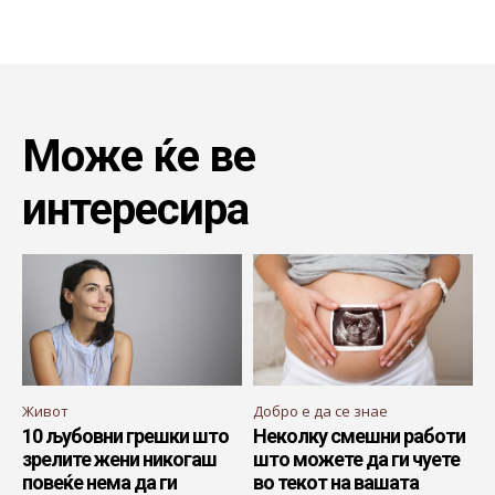
Може ќе ве
интересира
Живот
Добро е да се знае
10 љубовни грешки што
Неколку смешни работи
зрелите жени никогаш
што можете да ги чуете
повеќе нема да ги
во текот на вашата