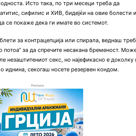
лодноста. Исто така, по три месеци треба да
патитис, сифилис и ХИВ, бидејќи на овие болести 
да се покаже дека ги имате во системот.
блети за контрацепција или спирала, веднаш тре
то потоа“ за да спречите несакана бременост. Мож
ле незаштитениот секс, но најефикасно е доколку 
Во иднина, секогаш носете резервен кондом.
Реклама