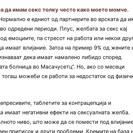
на да имам секс толку често како моето момче.
Нормално е едниот од партнерите во врската да и
во одредени периоди. Плус, желбата за секс кај
 од емоциите, па стресот на работа или некои дру
 имаат влијание. Затоа на пример 9% од жените 
ризнаваат дека имаат намалено либидо според
та болница во Масачусетц“. Но, ако со месеци
 тогаш можеби се работи за недостаток од физич
епресивите, таблетите за контрацепција и
 имаат негативни ефекти на сексуалната желба.
лното ниво, што може да се помести под влијани
рвен притисок и други проблеми. Кремите на база 