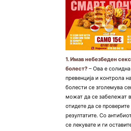
1. Имав небезбеден секс
болест?
– Ова е солидна
превенција и контрола н
болести се зголемува сек
можат да се забележат в
отидете да се проверите 
резултатите. Со антибио
се лекувате и ги оставит