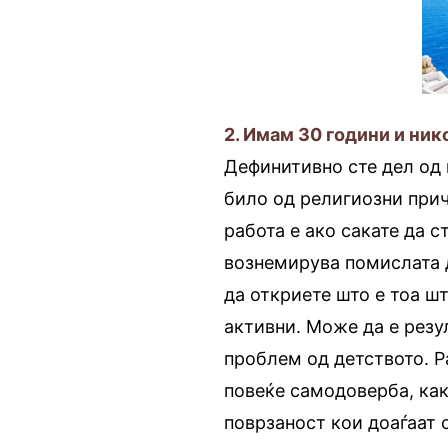
2. Имам 30 години и ник
Дефинитивно сте дел од 
било од религиозни прич
работа е ако сакате да с
вознемирува помислата д
да откриете што е тоа ш
активни. Може да е резу
проблем од детството. Р
повеќе самодоверба, как
поврзаност кои доаѓаат с