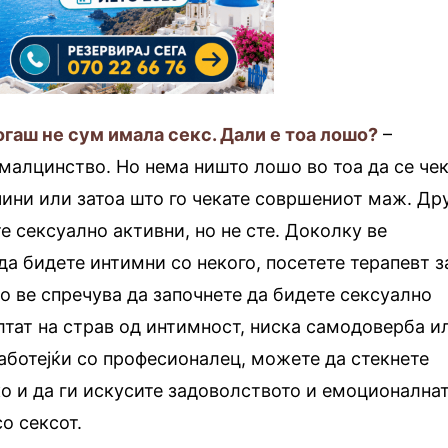
огаш не сум имала секс. Дали е тоа лошо?
–
малцинство. Но нема ништо лошо во тоа да се чек
ини или затоа што го чекате совршениот маж. Др
те сексуално активни, но не сте. Доколку ве
а бидете интимни со некого, посетете терапевт з
то ве спречува да започнете да бидете сексуално
лтат на страв од интимност, ниска самодоверба и
аботејќи со професионалец, можете да стекнете
о и да ги искусите задоволството и емоционална
о сексот.