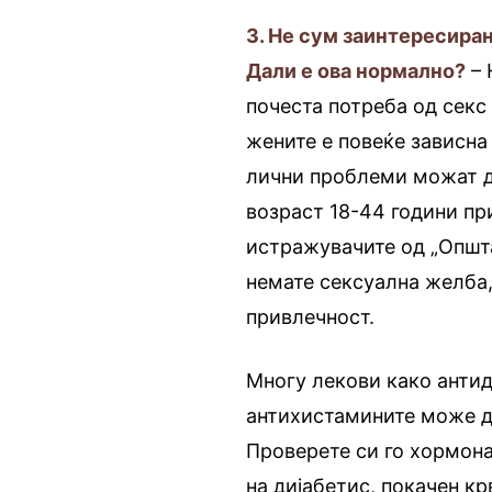
3. Не сум заинтересира
Дали е ова нормално?
– 
почеста потреба од секс 
жените е повеќе зависна
лични проблеми можат да
возраст 18-44 години п
истражувачите од „Општа
немате сексуална желба,
привлечност.
Многу лекови како антид
антихистамините може да
Проверете си го хормона
на дијабетис, покачен к