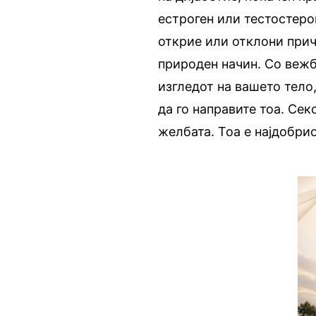
естроген или тестостеро
открие или отклони прич
природен начин. Со веж
изгледот на вашето тело,
да го направите тоа. Сек
желбата. Тоа е најдобрио