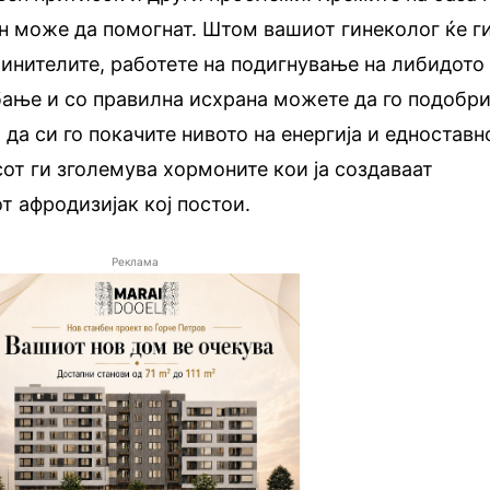
н може да помогнат. Штом вашиот гинеколог ќе г
инителите, работете на подигнување на либидото
бање и со правилна исхрана можете да го подобри
 да си го покачите нивото на енергија и едноставн
сот ги зголемува хормоните кои ја создаваат
т афродизијак кој постои.
Реклама