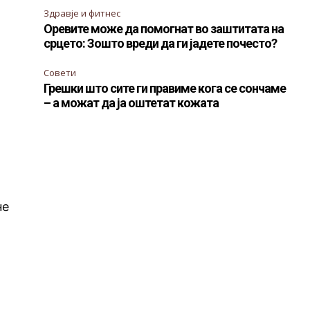
Здравје и фитнес
Оревите може да помогнат во заштитата на
срцето: Зошто вреди да ги јадете почесто?
Совети
Грешки што сите ги правиме кога се сончаме
– а можат да ја оштетат кожата
не