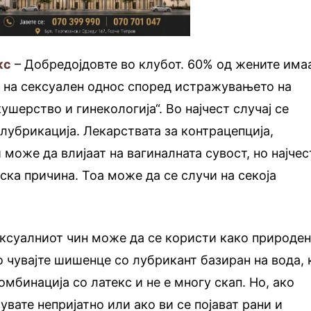
кс
– Добредојдовте во клубот. 60% од жените има
е на сексуален однос според истражувањето на
ушерство и гинекологија“. Во најчест случај се
 лубрикација. Лекарствата за контрацепција,
може да влијаат на вагиналната сувост, но најчес
ска причина. Тоа може да се случи на секоја
ексуалниот чин може да се користи како природе
 чувајте шишенце со лубрикант базиран на вода, 
мбинација со латекс и не е многу скап. Но, ако
вате непријатно или ако ви се појават рани и