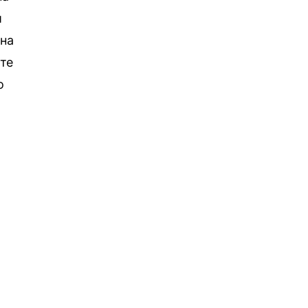
и
 на
те
о