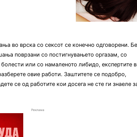
ња во врска со сексот се конечно одговорени. Б
шања поврзани со постигнувањето оргазам, со
 болести или со намаленото либидо, експертите 
разберете овие работи. Заштитете се подобро,
дете се од работите кои досега не сте ги знаеле з
Реклама