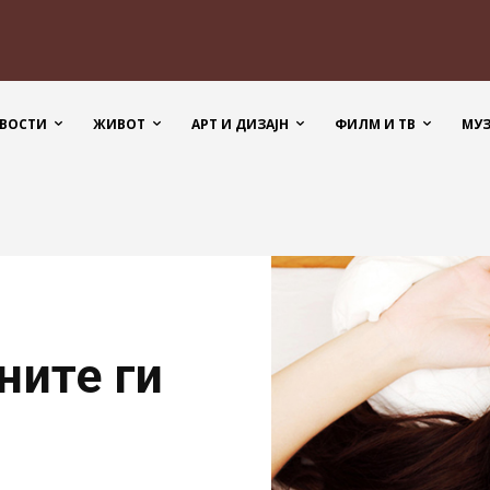
ВОСТИ
ЖИВОТ
АРТ И ДИЗАЈН
ФИЛМ И ТВ
МУ
ните ги