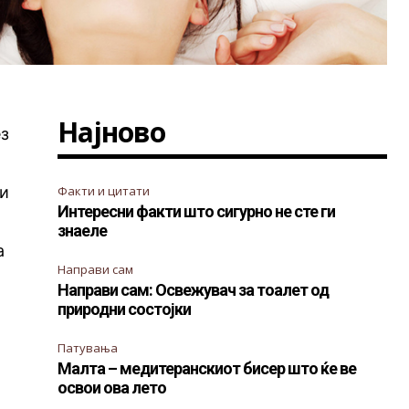
Најново
ез
ви
Факти и цитати
Интересни факти што сигурно не сте ги
знаеле
а
Направи сам
Направи сам: Освежувач за тоалет од
природни состојки
Патувања
Малта – медитеранскиот бисер што ќе ве
освои ова лето