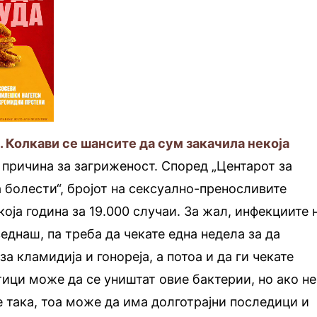
. Колкави се шансите да сум закачила некоја
 причина за загриженост. Според „Центарот за
а болести“, бројот на сексуално-преносливите
оја година за 19.000 случаи. За жал, инфекциите 
еднаш, па треба да чекате една недела за да
за кламидија и гонореја, а потоа и да ги чекате
тици може да се уништат овие бактерии, но ако не
е така, тоа може да има долготрајни последици и