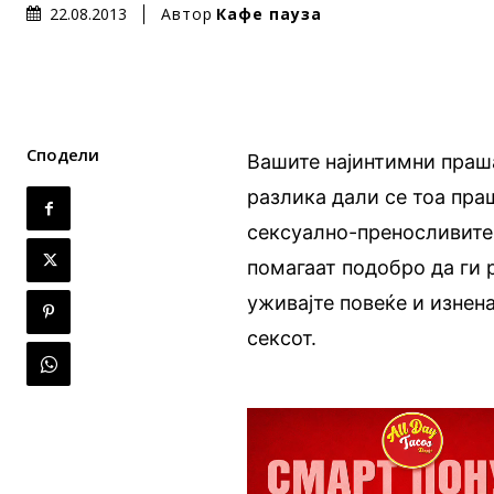
Автор
Кафе пауза
22.08.2013
Сподели
Вашите најинтимни праша
разлика дали се тоа пра
сексуално-преносливите
помагаат подобро да ги 
уживајте повеќе и изнена
сексот.