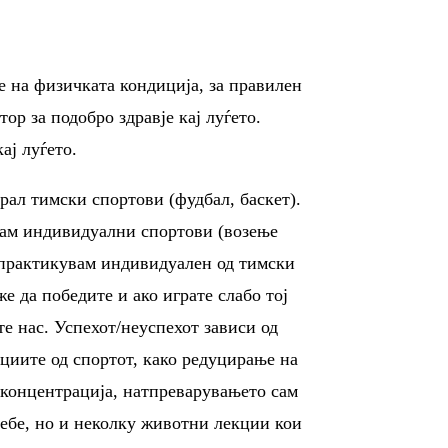
е на физичката кондиција, за правилен
тор за подобро здравје кај луѓето.
ај луѓето.
рал тимски спортови (фудбал, баскет).
вам индивидуални спортови (возење
о практикувам индивидуален од тимски
е да победите и ако играте слабо тој
те нас. Успехот/неуспехот зависи од
циите од спортот, како редуцирање на
 концентрација, натпреварувањето сам
себе, но и неколку животни лекции кои