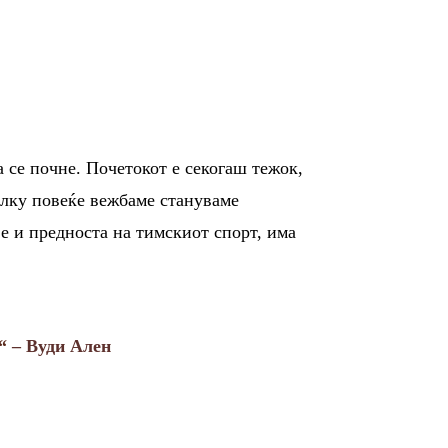
а се почне. Почетокот е секогаш тежок,
Колку повеќе вежбаме стануваме
 е и предноста на тимскиот спорт, има
“
– Вуди Ален