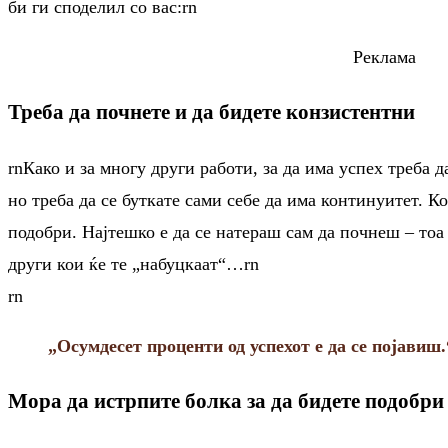
би ги споделил со вас:rn
Реклама
Треба да почнете и да бидете конзистентни
rnКако и за многу други работи, за да има успех треба д
но треба да се буткате сами себе да има континуитет. 
подобри. Најтешко е да се натераш сам да почнеш – тоа
други кои ќе те „набуцкаат“…rn
rn
„Осумдесет проценти од успехот е да се појавиш.
Мора да истрпите болка за да бидете подобри