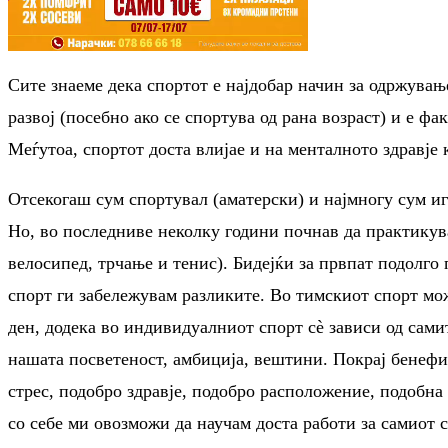
Сите знаеме дека спортот е најдобар начин за одржувањ
развој (посебно ако се спортува од рана возраст) и е фак
Меѓутоа, спортот доста влијае и на менталното здравје к
Отсекогаш сум спортувал (аматерски) и најмногу сум иг
Но, во последниве неколку години почнав да практику
велосипед, трчање и тенис). Бидејќи за првпат подолг
спорт ги забележувам разликите. Во тимскиот спорт мож
ден, додека во индивидуалниот спорт сè зависи од сами
нашата посветеност, амбиција, вештини. Покрај бенефи
стрес, подобро здравје, подобро расположение, подобна
со себе ми овозможи да научам доста работи за самиот 