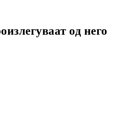
оизлегуваат од него