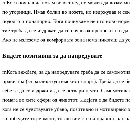
rnКога почнав да возам велосипед не можев да возам мно
по угорници. Имав болки во нозете, но издржував и се
подолго и понапорно. Кога почнуваме нешто ново норма
тие треба да се издржат, да се научи од препреките и д
Ако не излеземе од комфорната зона нема никогаш да ус
Бидете позитивни за да напредувате
rnКога вежбате, за да напредувате треба да се самомотив
прави тоа (за разлика од тимскиот спорт). Треба да се б
себе за да се издржи и да се оствари целта. Самомотивац
помага во сите сфери од животот. Идејата е да бидете п
кога не се чувствувате убаво, позитивно и мотивирано з
го победите тој момент, тогаш вие сте на правиот пат 