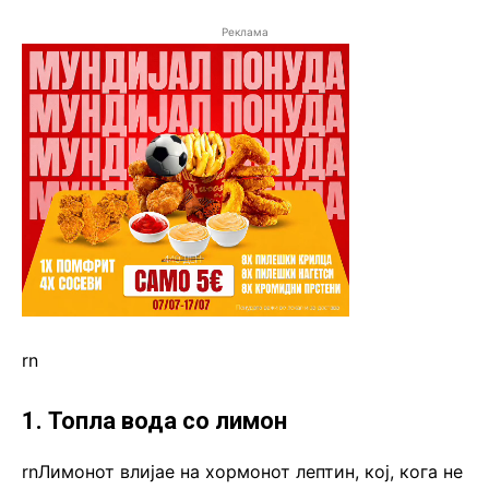
Реклама
rn
1. Топла вода со лимон
rnЛимонот влијае на хормонот лептин, кој, кога не