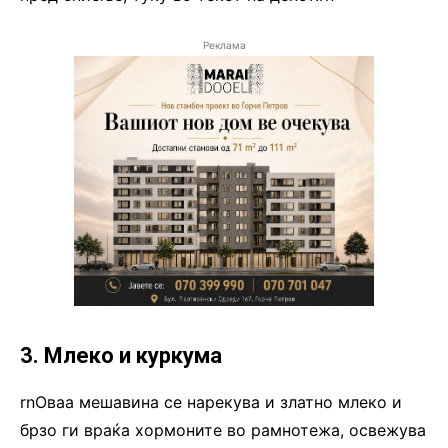
Реклама
3. Млеко и куркума
rnОваа мешавина се нарекува и златно млеко и
брзо ги враќа хормоните во рамнотежа, освежува