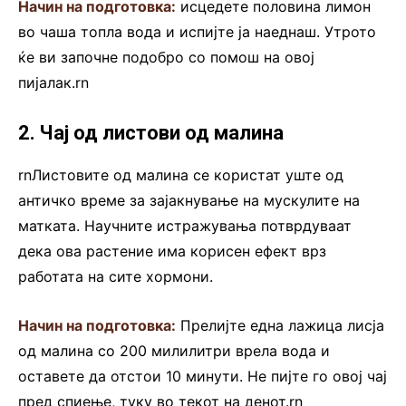
Начин на подготовка:
исцедете половина лимон
во чаша топла вода и испијте ја наеднаш. Утрото
ќе ви започне подобро со помош на овој
пијалак.rn
2. Чај од листови од малина
rnЛистовите од малина се користат уште од
античко време за зајакнување на мускулите на
матката. Научните истражувања потврдуваат
дека ова растение има корисен ефект врз
работата на сите хормони.
Начин на подготовка:
Прелијте една лажица лисја
од малина со 200 милилитри врела вода и
оставете да отстои 10 минути. Не пијте го овој чај
пред спиење, туку во текот на денот.rn