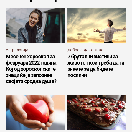
Астрологија
Добро е да се знае
Месечен хороскоп за
7 брутални вистини за
февруари 2022 година:
животот кои треба да ги
Кој од хороскопските
знаете за да бидете
знаци ќе ја запознае
посилни
својата сродна душа?