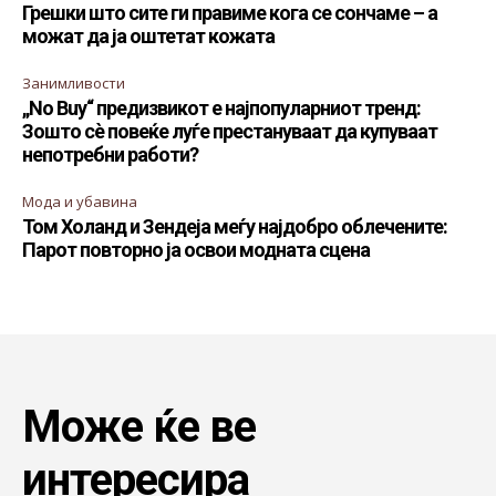
Грешки што сите ги правиме кога се сончаме – а
можат да ја оштетат кожата
Занимливости
„No Buy“ предизвикот е најпопуларниот тренд:
Зошто сè повеќе луѓе престануваат да купуваат
непотребни работи?
Мода и убавина
Том Холанд и Зендеја меѓу најдобро облечените:
Парот повторно ја освои модната сцена
Може ќе ве
интересира