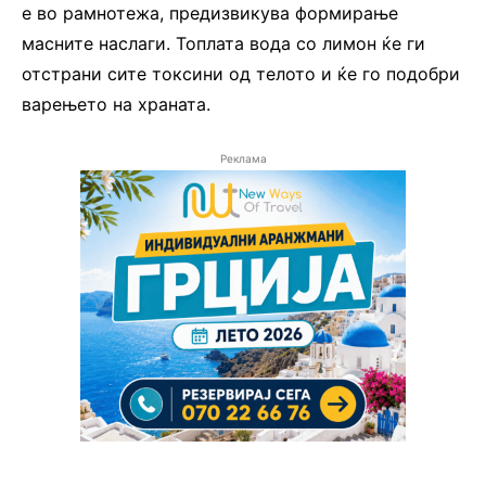
е во рамнотежа, предизвикува формирање
масните наслаги. Топлата вода со лимон ќе ги
отстрани сите токсини од телото и ќе го подобри
варењето на храната.
Реклама