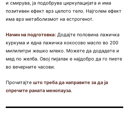
и смирува, ја подобрува циркулацијата и има
позитивен ефект врз целото тело. Најголем ефект
има врз метаболизмот на естрогенот.
Начин на подготовка:
Додајте половина лажичка
куркума и една лажичка кокосово масло во 200
милилитри жешко млеко. Можете да додадете и
мед по желба. Овој пијалак е најдобро да го пиете
во вечерните часови.
Прочитајте
што треба да направите за да ја
спречите раната менопауза
.