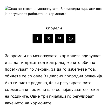
Сподели
За време и по менопаузата, хормоните здивуваат
и за да ги држат под контрола, жените обично
посегнуваат по лекови. За да го избегнете тоа,
обидете се со овие 3 целосно природни решенија.
Ако ги пиете редовно, ќе ги регулирате сите
хормонални промени што се појавуваат со текот
на годините. Овие три пијалаци го регулираат
лачењето на хормоните.