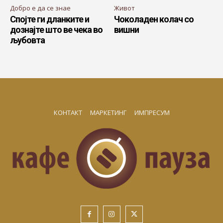
Добро е да се знае
Живот
Спојте ги дланките и
Чоколаден колач со
дознајте што ве чека во
вишни
љубовта
КОНТАКТ
МАРКЕТИНГ
ИМПРЕСУМ