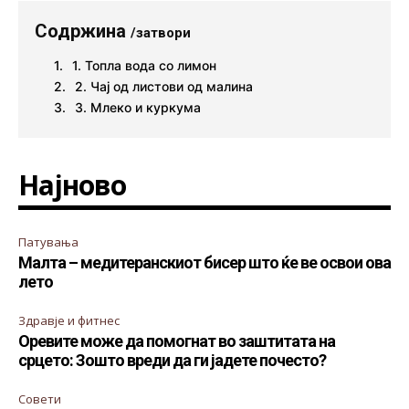
Содржина
/затвори
1. Топла вода со лимон
2. Чај од листови од малина
3. Млеко и куркума
Најново
Патувања
Малта – медитеранскиот бисер што ќе ве освои ова
лето
Здравје и фитнес
Оревите може да помогнат во заштитата на
срцето: Зошто вреди да ги јадете почесто?
Совети