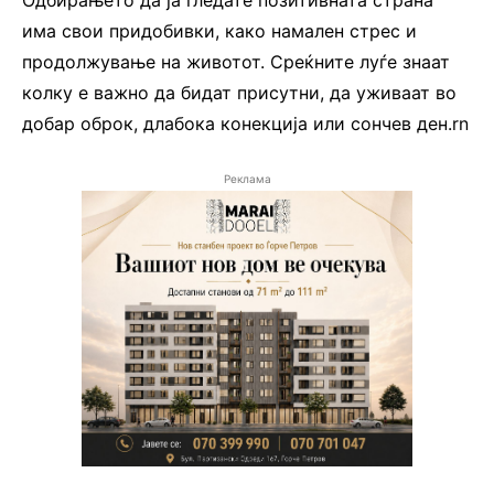
Одбирањето да ја гледате позитивната страна
има свои придобивки, како намален стрес и
продолжување на животот. Среќните луѓе знаат
колку е важно да бидат присутни, да уживаат во
добар оброк, длабока конекција или сончев ден.rn
Реклама