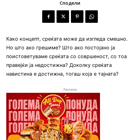
Сподели
Како концепт, среќата може да изгледа смешно.
Но што ако грешиме? Што ако постојано ја
поистоветуваме среќата со совршеност, со тоа
правејќи ја недостижна? Доколку среќата
навистина е достижна, тогаш која е тајната?
Реклама