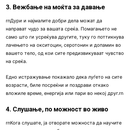
3. Вежбање на моќта за давање
rnДури и најмалите добри дела можат да
направат чудо за вашата среќа. Помагањето не
само што ги усреќува другите, туку го поттикнува
лачењето на окситоцин, серотонин и допамин во
вашето тело, од кои сите предизвикуваат чувство
на среќа.
Едно истражување покажало дека луѓето на сите
возрасти, биле посреќни и поздрави откако
вложиле време, енергија или пари во некој друг.rn
4. Слушање, по можност во живо
rnКога слушате, ја отворате можноста да научите