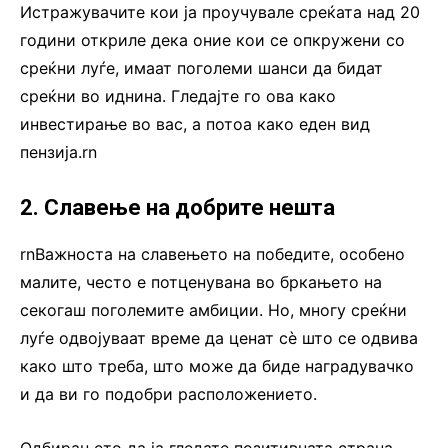
Истражувачите кои ја проучувале среќата над 20
години откриле дека оние кои се опкружени со
среќни луѓе, имаат поголеми шанси да бидат
среќни во иднина. Гледајте го ова како
инвестирање во вас, а потоа како еден вид
пензија.rn
2. Славење на добрите нешта
rnВажноста на славењето на победите, особено
малите, често е потценувана во бркањето на
секогаш поголемите амбиции. Но, многу среќни
луѓе одвојуваат време да ценат сè што се одвива
како што треба, што може да биде наградувачко
и да ви го подобри расположението.