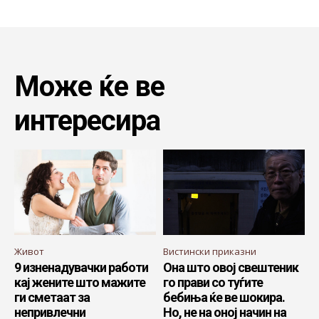
Може ќе ве
интересира
Живот
Вистински приказни
9 изненадувачки работи
Она што овој свештеник
кај жените што мажите
го прави со туѓите
ги сметаат за
бебиња ќе ве шокира.
непривлечни
Но, не на оној начин на