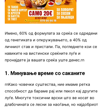
Имено, 60% од формулата за среќа се одредени
од генетиката и опкружувањето, а 40% од
личниот став и пристапи. Па, погледнете кои се
навиките на вистински среќните луѓе и
пронајдете ја вашата среќа уште денес.rn
1. Минување време со саканите
rnКако човечки суштества, ние имаме ретка
способност да бараме рај или пекол кај другите
луѓе. Многуте токсични врски што ве носат во
длабочината се лесни за наоѓање, но најдобриот