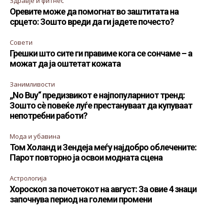
Здравје и фитнес
Оревите може да помогнат во заштитата на
срцето: Зошто вреди да ги јадете почесто?
Совети
Грешки што сите ги правиме кога се сончаме – а
можат да ја оштетат кожата
Занимливости
„No Buy“ предизвикот е најпопуларниот тренд:
Зошто сè повеќе луѓе престануваат да купуваат
непотребни работи?
Мода и убавина
Том Холанд и Зендеја меѓу најдобро облечените:
Парот повторно ја освои модната сцена
Астрологија
Хороскоп за почетокот на август: За овие 4 знаци
започнува период на големи промени