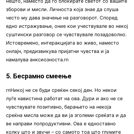
нешто, наместо да го блокирате светот со вашите
зборови и мисли. Личноста која знае да слуша
често му дава значење на разговорот. Според
едно истражување, оние кои учествувале во некој
суштински разговор се чувствувале позадоволно.
Истовремено, интеракцијата во живо, наместо
онлајн, предизвикува пријатни чувства и ја
намалува анксиозноста.rn
5. Бесрамно смеење
rnНикој не се буди среќен секој ден. Но некои
луѓе навистина работат на ова. Дури и ако не се
чувствувате позитивно, барањето на некоја
среќна мисла може да ви ја зголеми среќата и да
ве направи попродуктивни. Ова е едноставно
колку што и звучи – со самото тоа што глумите