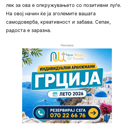
лек за ова е опкружувањето со позитивни луѓе.
На овој начин ќе ја зголемите вашата
самодоверба, креативност и забава. Сепак,
радоста е заразна.
Реклама