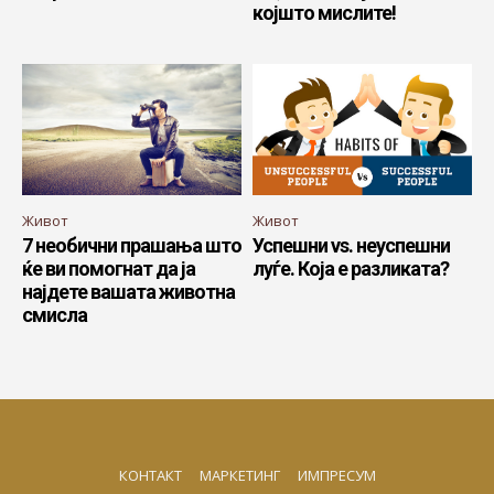
којшто мислите!
Живот
Живот
7 необични прашања што
Успешни vs. неуспешни
ќе ви помогнат да ја
луѓе. Која е разликата?
најдете вашата животна
смисла
КОНТАКТ
МАРКЕТИНГ
ИМПРЕСУМ