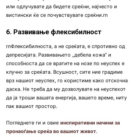
или одлучувате да бидете среќни, најчесто и
вистински ќе се почувствувате среќни.rn
6. Развивање флексибилност
rnФлексибилноста, а не среќата, е спротивно од
депресијата. Развивањето „дебела кожа“ и
способноста да се вратите на нозе по неуспех е
клучно за среќата. Всушност, сите ние градиме
врз нашиот неуспех, го користиме како отскочна
даска. Не треба да му дозволувате на неуспехот
да ја троши вашата енергија, вашето време, ниту
пак вашиот простор.
Погледнете ги и овие
инспиративни начини за
пронаоѓање среќа во вашиот живот
.