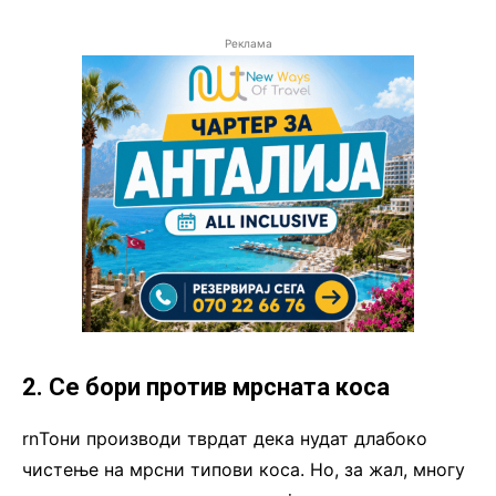
Реклама
2. Се бори против мрсната коса
rnТони производи тврдат дека нудат длабоко
чистење на мрсни типови коса. Но, за жал, многу