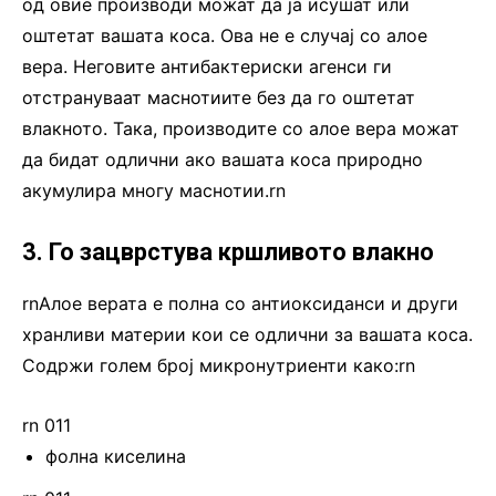
од овие производи можат да ја исушат или
оштетат вашата коса. Ова не е случај со алое
вера. Неговите антибактериски агенси ги
отстрануваат маснотиите без да го оштетат
влакното. Така, производите со алое вера можат
да бидат одлични ако вашата коса природно
акумулира многу маснотии.rn
3. Го зацврстува кршливото влакно
rnАлое верата е полна со антиоксиданси и други
хранливи материи кои се одлични за вашата коса.
Содржи голем број микронутриенти како:rn
rn 011
фолна киселина