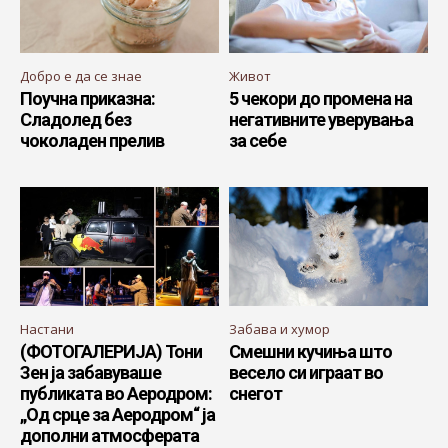
Добро е да се знае
Живот
Поучна приказна:
5 чекори до промена на
Сладолед без
негативните уверувања
чоколаден прелив
за себе
Настани
Забава и хумор
(ФОТОГАЛЕРИЈА) Тони
Смешни кучиња што
Зен ја забавуваше
весело си играат во
публиката во Аеродром:
снегот
„Од срце за Аеродром“ ја
дополни атмосферата