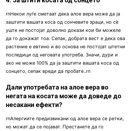
4. Ја штити косата од сонцето
rnНекои луѓе сметаат дека алое вера може да ја
заштити вашата коса од сончевите зраци, но сè
уште не постојат доволно докази кои би можеле
да го докажат тоа. Сепак, добрата вест е дека ова
растение е евтино и во основа не постојат штетни
последици од неговата употреба. Значи, дури и
ако не може 100% да ја заштити вашата коса од
сонцето, сепак вреди да пробате..rn
Дали употребата на алое вера во
негата на косата може да доведе до
несакани ефекти?
rnАлергиите предизвикани од алое вера се ретки,
но можат да се појават. Престанете да го