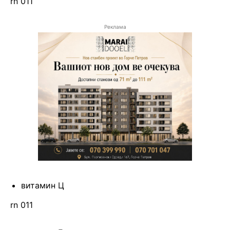
rn 011
Реклама
витамин Ц
rn 011