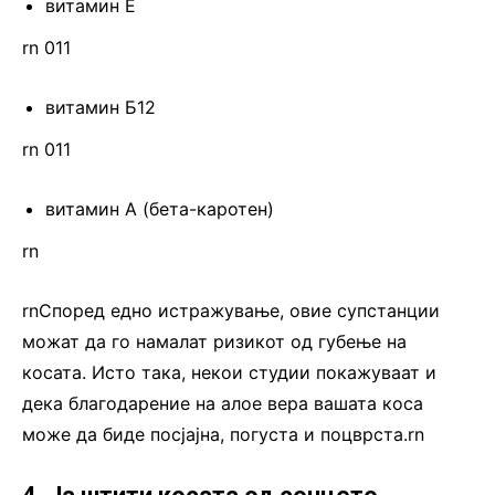
витамин Е
rn 011
витамин Б12
rn 011
витамин А (бета-каротен)
rn
rnСпоред едно истражување, овие супстанции
можат да го намалат ризикот од губење на
косата. Исто така, некои студии покажуваат и
дека благодарение на алое вера вашата коса
може да биде посјајна, погуста и поцврста.rn