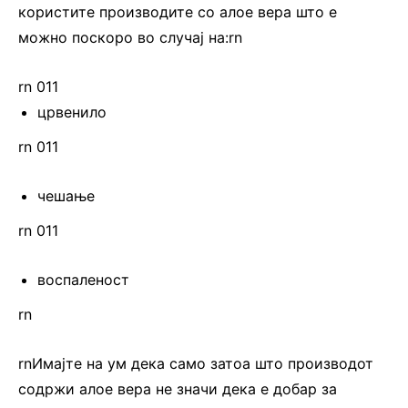
користите производите со алое вера што е
можно поскоро во случај на:rn
rn 011
црвенило
rn 011
чешање
rn 011
воспаленост
rn
rnИмајте на ум дека само затоа што производот
содржи алое вера не значи дека е добар за