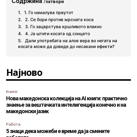
Содржина
/затвори
1. Го намалува првутот
2. Се бори против мрсната коса
3. Го зацврстува кршливото влакно
4. Ја штити косата од сонцето
Дали употребата на алое вера во негата на
косата може да доведе до несакани ефекти?
Најново
Книги
Нова македонска колекција на AI книги: практично
знаење за вештачката интелигенција конечно и на
македонски јазик
Работа
5 знаци дека можеби е време да ја смените