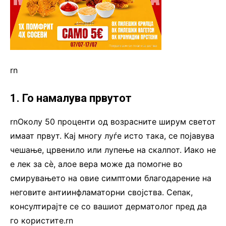
rn
1. Го намалува првутот
rnОколу 50 проценти од возрасните ширум светот
имаат првут. Кај многу луѓе исто така, се појавува
чешање, црвенило или лупење на скалпот. Иако не
е лек за сè, алое вера може да помогне во
смирувањето на овие симптоми благодарение на
неговите антиинфламаторни својства. Сепак,
консултирајте се со вашиот дерматолог пред да
го користите.rn