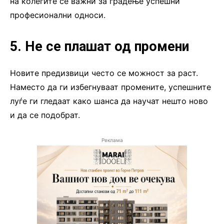
на колегите се важни за градење успешни
професионални односи.
5. Не се плашат од промени
Новите предизвици често се можност за раст.
Наместо да ги избегнуваат промените, успешните
луѓе ги гледаат како шанса да научат нешто ново
и да се подобрат.
Реклама