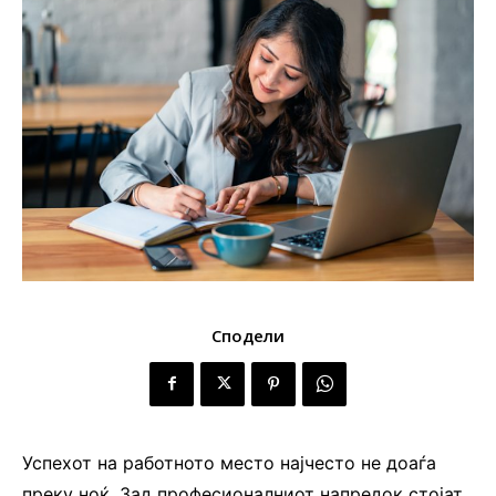
Сподели
Успехот на работното место најчесто не доаѓа
преку ноќ. Зад професионалниот напредок стојат