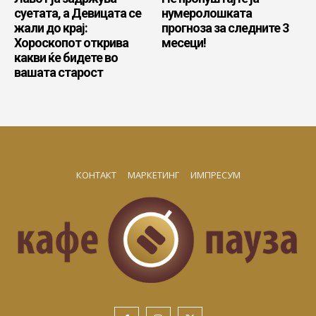
суетата, а Девицата се
нумеролошката
жали до крај:
прогноза за следните 3
Хороскопот открива
месеци!
какви ќе бидете во
вашата старост
КОНТАКТ
МАРКЕТИНГ
ИМПРЕСУМ