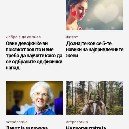
Добро е да се знае
Живот
Овие девојки ќе ви
Дознајте кои се 5-те
покажат зошто и вие
навики на најпривлечните
треба да научите како да
жени
се одбраните од физички
напад
Астрологија
Астрологија
Лавот ја задржува
Не пропуштајте ја