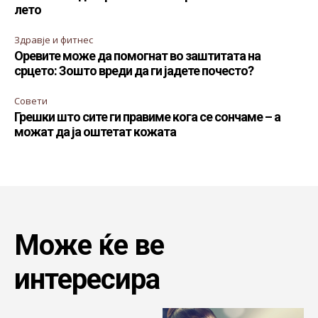
лето
Здравје и фитнес
Оревите може да помогнат во заштитата на
срцето: Зошто вреди да ги јадете почесто?
Совети
Грешки што сите ги правиме кога се сончаме – а
можат да ја оштетат кожата
Може ќе ве
интересира