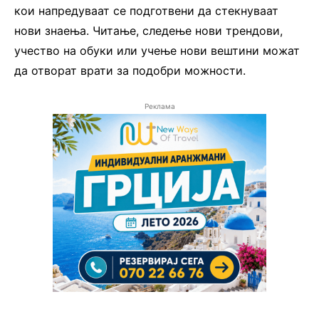
кои напредуваат се подготвени да стекнуваат
нови знаења. Читање, следење нови трендови,
учество на обуки или учење нови вештини можат
да отворат врати за подобри можности.
Реклама