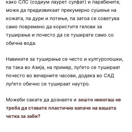
како СЛС (содиум лаурет сулфат) и парабените,
може да предизвикаат прекумерно сушење на
кожата, па дури и потење, па затоа се советува
само повремено да користите гелови за
туширање и почесто да се туширате само со
обична вода.
Навиките за туширање се често и културолошки,
па така во Азија, на пример, луѓето се тушираат
почесто во вечерните часови, додека во САД
луѓето обично се тушираат наутро.
Можеби сакате да дознаете и
зошто никогаш не
треба да ставате пластично капаче на вашата
четка за заби?