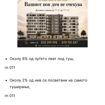
Околу 8% од луѓето пеат под туш,
rn 011
Околу 2% од нив се посветени на самото
туширање,
rn 011