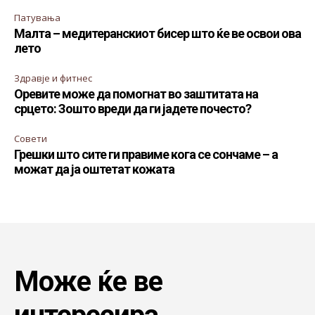
Патувања
Малта – медитеранскиот бисер што ќе ве освои ова
лето
Здравје и фитнес
Оревите може да помогнат во заштитата на
срцето: Зошто вреди да ги јадете почесто?
Совети
Грешки што сите ги правиме кога се сончаме – а
можат да ја оштетат кожата
Може ќе ве