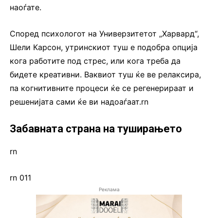
наоѓате.
Според психологот на Универзитетот „Харвард“,
Шели Карсон, утринскиот туш е подобра опција
кога работите под стрес, или кога треба да
бидете креативни. Ваквиот туш ќе ве релаксира,
па когнитивните процеси ќе се регенерираат и
решенијата сами ќе ви надоаѓаат.rn
Забавната страна на туширањето
rn
rn 011
Реклама