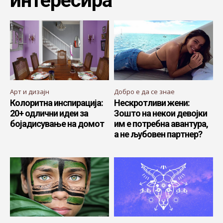
интересира
Арт и дизајн
Добро е да се знае
Колоритна инспирација:
Нескротливи жени:
20+ одлични идеи за
Зошто на некои девојки
бојадисување на домот
им е потребна авантура,
а не љубовен партнер?