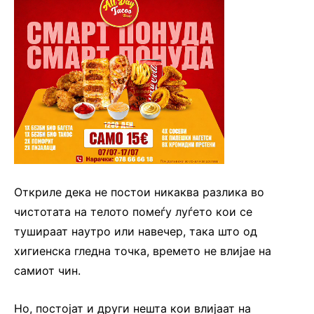
Откриле дека не постои никаква разлика во
чистотата на телото помеѓу луѓето кои се
тушираат наутро или навечер, така што од
хигиенска гледна точка, времето не влијае на
самиот чин.
Но, постојат и други нешта кои влијаат на