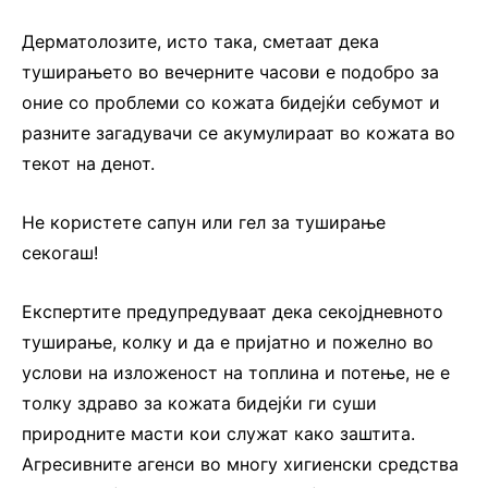
Дерматолозите, исто така, сметаат дека
туширањето во вечерните часови е подобро за
оние со проблеми со кожата бидејќи себумот и
разните загадувачи се акумулираат во кожата во
текот на денот.
Не користете сапун или гел за туширање
секогаш!
Експертите предупредуваат дека секојдневното
туширање, колку и да е пријатно и пожелно во
услови на изложеност на топлина и потење, не е
толку здраво за кожата бидејќи ги суши
природните масти кои служат како заштита.
Агресивните агенси во многу хигиенски средства