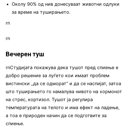
Околу 90% од нив донесуваат животни одлуки
за време на туширањето.
rn
rn
Вечерен туш
rnСтудијата покажува дека тушот пред спиење е
добро решение за луѓето кои имаат проблем
вистински „да се одморат“ и да се наспијат, затоа
што туширањето го намалува нивото на хормонот
на стрес, кортизол. Тушот ја регулира
температурата на телото и има ефект на ладење,
а тоа е природен начин да се подготвите за
спиење.