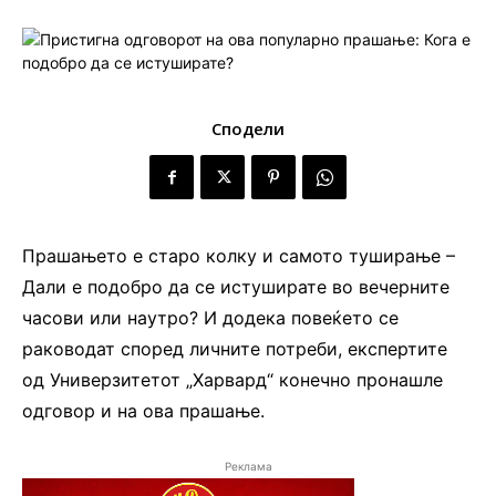
Сподели
Прашањето е старо колку и самото туширање –
Дали е подобро да се истуширате во вечерните
часови или наутро? И додека повеќето се
раководат според личните потреби, експертите
од Универзитетот „Харвард“ конечно пронашле
одговор и на ова прашање.
Реклама