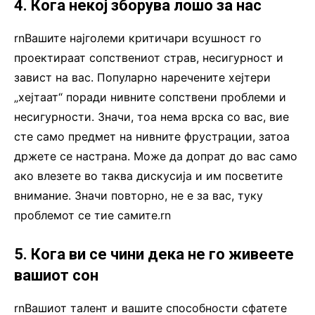
4. Кога некој зборува лошо за нас
rnВашите најголеми критичари всушност го
проектираат сопствениот страв, несигурност и
завист на вас. Популарно наречените хејтери
„хејтаат“ поради нивните сопствени проблеми и
несигурности. Значи, тоа нема врска со вас, вие
сте само предмет на нивните фрустрации, затоа
држете се настрана. Може да допрат до вас само
ако влезете во таква дискусија и им посветите
внимание. Значи повторно, не е за вас, туку
проблемот се тие самите.rn
5. Кога ви се чини дека не го живеете
вашиот сон
rnВашиот талент и вашите способности сфатете