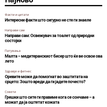
Факти и цитати
Интересни факти што сигурно не сте ги знаеле
Направи сам
Направи сам: Освежувач за тоалет од природни
состојки
Патувања
Малта – медитеранскиот бисер што ќе ве освои ова
лето
Здравје и фитнес
Оревите може да помогнат во заштитата на
срцето: Зошто вреди да ги јадете почесто?
Совети
Грешки што сите ги правиме кога се сончаме – а
можат да ја оштетат кожата