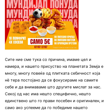
Сите ние сме тука со причина, имаме цел и
намера, и нашето присуство на планетата Земја е
многу, многу повеќе од плитката себичност која
нè тера постојано да се фокусираме на самите
себе и да внимаваме што другите мислат за нас.
Секој од нас има нешто специфично, нешто
единствено што го прави посебен и оригинален, и
само ако успееме да го победиме нашето