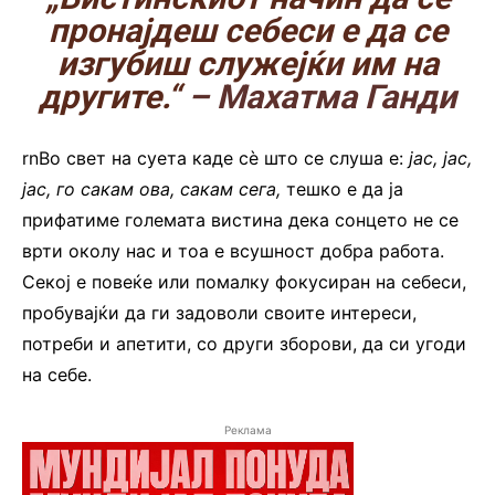
пронајдеш себеси е да се
изгубиш служејќи им на
другите.“
– Махатма Ганди
rnВо свет на суета каде сè што се слуша е:
јас, јас,
јас, го сакам ова, сакам сега,
тешко е да ја
прифатиме големата вистина дека сонцето не се
врти околу нас и тоа е всушност добра работа.
Секој е повеќе или помалку фокусиран на себеси,
пробувајќи да ги задоволи своите интереси,
потреби и апетити, со други зборови, да си угоди
на себе.
Реклама