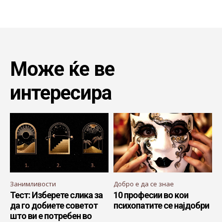
Може ќе ве
интересира
Занимливости
Добро е да се знае
Тест: Изберете слика за
10 професии во кои
да го добиете советот
психопатите се најдобри
што ви е потребен во