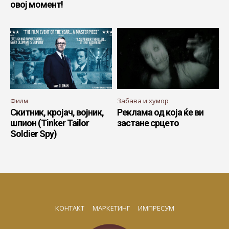
овој момент!
Филм
Забава и хумор
Скитник, кројач, војник,
Реклама од која ќе ви
шпион (Tinker Tailor
застане срцето
Soldier Spy)
КОНТАКТ
МАРКЕТИНГ
ИМПРЕСУМ