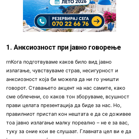
1. Анксиозност при јавно говорење
rnКога подготвуваме каков било вид јавно
излагање, чувствуваме страв, несигурност и
анксиозност која би можела да ни го уништи
говорот. Ставањето акцент на нас самите, како
сме облечени, со каков тон зборуваме, всушност
прави целата презентација да биде за нас. Но,
правилниот пристап кон нештата е да се доживее
тоа јавно излагање малку пореално – не е за вас,
туку за оние кои ве слушаат. Главната цел ви е да