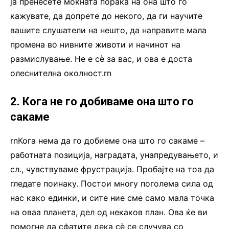
ја пренесете моќната порака на она што го
кажувате, да допрете до некого, да ги научите
вашите слушатели на нешто, да направите мала
промена во нивните животи и начинот на
размислување. Не е сè за вас, и ова е доста
олеснителна околност.rn
2. Кога не го добиваме она што го
сакаме
rnКога нема да го добиеме она што го сакаме –
работната позиција, наградата, унапредувањето, и
сл., чувствуваме фрустрација. Пробајте на тоа да
гледате поинаку. Постои многу поголема сила од
нас како единки, и сите ние сме само мала точка
на оваа планета, дел од некаков план. Ова ќе ви
помогне да сфатите дека сè се случува со