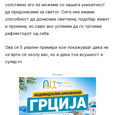
сопствено его ќе можеме со нашата уникатност
да придонесеме за светот. Сите ние имаме
способност да донесеме светлина, подобар живот
и промена, но само ако успееме да го тргнеме
рефлекторот од себе.
Ова се 5 реални примери кои покажуваат дека не
се врти сè околу вас, но и дека тоа всушност е
супер.rn
Реклама