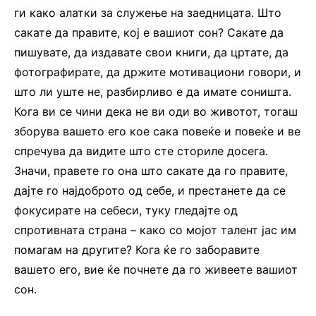
ги како алатки за служење на заедницата. Што
сакате да правите, кој е вашиот сон? Сакате да
пишувате, да издавате свои книги, да цртате, да
фотографирате, да држите мотивациони говори, и
што ли уште не, разбирливо е да имате соништа.
Кога ви се чини дека не ви оди во животот, тогаш
зборува вашето его кое сака повеќе и повеќе и ве
спречува да видите што сте сториле досега.
Значи, правете го она што сакате да го правите,
дајте го најдоброто од себе, и престанете да се
фокусирате на себеси, туку гледајте од
спротивната страна – како со мојот талент јас им
помагам на другите? Кога ќе го заборавите
вашето его, вие ќе почнете да го живеете вашиот
сон.