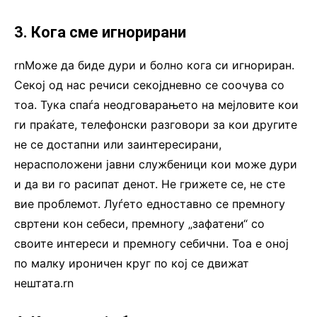
3. Кога сме игнорирани
rnМоже да биде дури и болно кога си игнориран.
Секој од нас речиси секојдневно се соочува со
тоа. Тука спаѓа неодговарањето на мејловите кои
ги праќате, телефонски разговори за кои другите
не се достапни или заинтересирани,
нерасположени јавни службеници кои може дури
и да ви го расипат денот. Не грижете се, не сте
вие проблемот. Луѓето едноставно се премногу
свртени кон себеси, премногу „зафатени“ со
своите интереси и премногу себични. Тоа е оној
по малку ироничен круг по кој се движат
нештата.rn