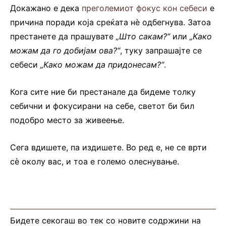
Докажано е дека
преголемиот фокус кон себеси
е
причина поради која среќата нè одбегнува. Затоа
престанете да прашувате
„Што сакам?“
или
„Како
можам да го добијам ова?“
, туку запрашајте се
себеси
„Како можам да придонесам?“
.
Кога сите ние би престанале да бидеме толку
себични и фокусирани на себе, светот би бил
подобро место за живеење.
Сега вдишете, па издишете. Во ред е, не се врти
сè околу вас, и тоа е големо олеснување.
Бидете секогаш во тек со новите содржини на