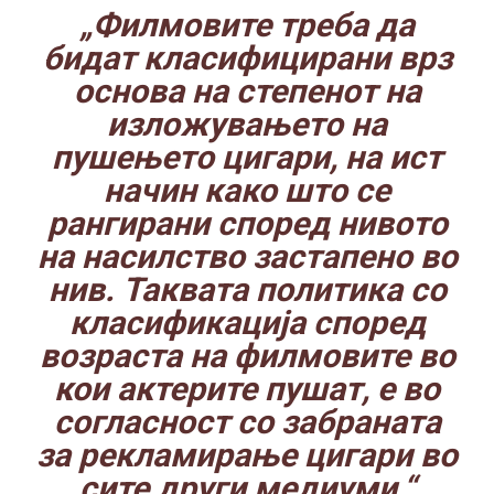
„Филмовите треба да
бидат класифицирани врз
основа на степенот на
изложувањето на
пушењето цигари, на ист
начин како што се
рангирани според нивото
на насилство застапено во
нив. Таквата политика со
класификација според
возраста на филмовите во
кои актерите пушат, е во
согласност со забраната
за рекламирање цигари во
сите други медиуми.“