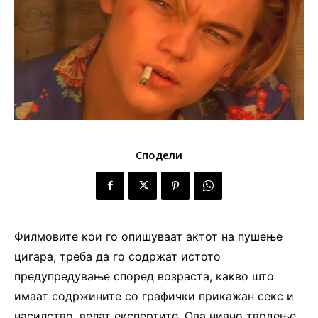
Сподели
Филмовите кои го опишуваат актот на пушење
цигара, треба да го содржат истото
предупредување според возраста, какво што
имаат содржините со графички прикажан секс и
насилство, велат експертите. Ова нивно тврдење