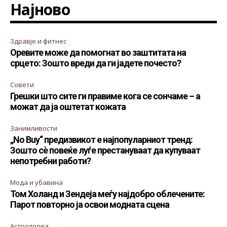
Најново
Здравје и фитнес
Оревите може да помогнат во заштитата на
срцето: Зошто вреди да ги јадете почесто?
Совети
Грешки што сите ги правиме кога се сончаме – а
можат да ја оштетат кожата
Занимливости
„No Buy“ предизвикот е најпопуларниот тренд:
Зошто сè повеќе луѓе престануваат да купуваат
непотребни работи?
Мода и убавина
Том Холанд и Зендеја меѓу најдобро облечените:
Парот повторно ја освои модната сцена
Астрологија