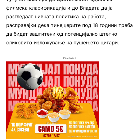
филмска класификација и до Владата да ја
разгледаат нивната политика на работа,
расправајќи дека тинејџерите под 18 години треба
да бидат заштитени од потенцијално штетно
сликовито изложување на пушењето цигари.
Реклама