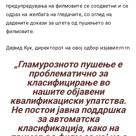
предупредувања на филмовите се соодветни и се
одраз на желбата на гледачите, со оглед на
дадените докази за штета од пушењето во
филмовите.
Дејвид Кук, директорот на овој одбор изјавил:rn
.
rn
„Гламурозното пушење е
проблематично за
класифицирање во
нашите објавени
квалификациски упатства.
Не постои јавна поддршка
за автоматска
класификација, како на