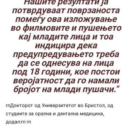
Нашите резултати ја
потврдуваат поврзаноста
помеѓу ова изложување
во филмовите и пушењето
кај младите лица и тоа
индицира дека
предупредувањето треба
да се однесува на лица
под 18 години, кое постои
веројатност да го намали
бројот на млади пушачи.“
rnДокторот од Универзитетот во Бристол, од
студиите за орална и дентална медицина,
додал:rn
.
rn