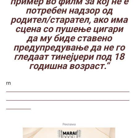
пример во филм за кој не е
потребен надзор од
родител/старател, ако има
сцена со пушење цигари
да му биде ставено
предупредување да не го
гледаат тинејџери под 18
годишна возраст.“
rn
—————————————————————————
—————————————————————————
—————
Реклама