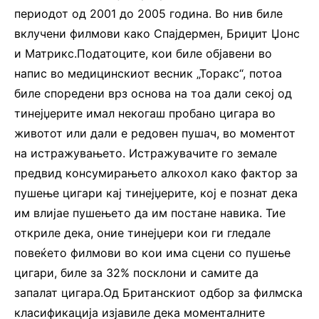
периодот од 2001 до 2005 година. Во нив биле
вклучени филмови како Спајдермен, Бриџит Џонс
и Матрикс.Податоците, кои биле објавени во
напис во медицинскиот весник „Торакс“, потоа
биле споредени врз основа на тоа дали секој од
тинејџерите имал некогаш пробано цигара во
животот или дали е редовен пушач, во моментот
на истражувањето. Истражувачите го земале
предвид консумирањето алкохол како фактор за
пушење цигари кај тинејџерите, кој е познат дека
им влијае пушењето да им постане навика. Тие
откриле дека, оние тинејџери кои ги гледале
повеќето филмови во кои има сцени со пушење
цигари, биле за 32% посклони и самите да
запалат цигара.Од Британскиот одбор за филмска
класификација изјавиле дека моменталните