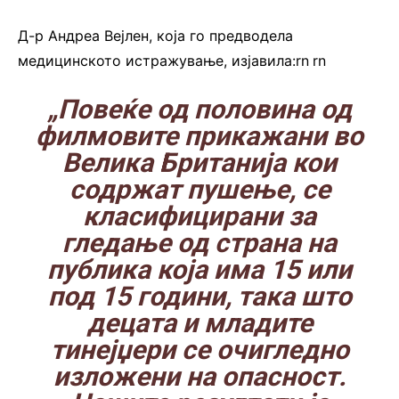
Д-р Андреа Вејлен, која го предводела
медицинското истражување, изјавила:rn
.
rn
„Повеќе од половина од
филмовите прикажани во
Велика Британија кои
содржат пушење, се
класифицирани за
гледање од страна на
публика која има 15 или
под 15 години, така што
децата и младите
тинејџери се очигледно
изложени на опасност.