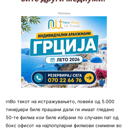
Реклама
rnВо текот на истражувањето, повеќе од 5.000
тинејџери биле прашани дали ги имаат гледано
50-те филма кои биле избрани по случаен пат од
бокс офисот на најпопуларни филмови снимени во