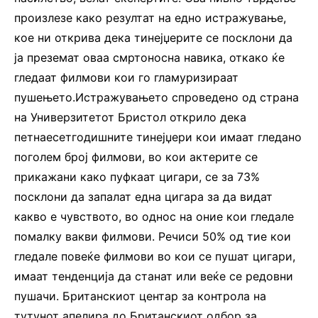
произлезе како резултат на едно истражување,
кое ни открива дека тинејџерите се посклони да
ја преземат оваа смртоносна навика, откако ќе
гледаат филмови кои го гламуризираат
пушењето.Истражувањето спроведено од страна
на Универзитетот Бристол открило дека
петнаесетгодишните тинејџери кои имаат гледано
поголем број филмови, во кои актерите се
прикажани како пуфкаат цигари, се за 73%
посклони да запалат една цигара за да видат
какво е чувството, во однос на оние кои гледале
помалку вакви филмови. Речиси 50% од тие кои
гледале повеќе филмови во кои се пушат цигари,
имаат тенденција да станат или веќе се редовни
пушачи. Британскиот центар за контрола на
тутунот апелира до Британскиот одбор за