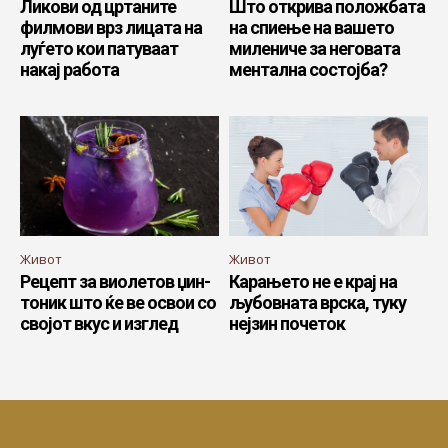
Ликови од цртаните
Што открива положбата
филмови врз лицата на
на спиење на вашето
луѓето кои патуваат
милениче за неговата
накај работа
ментална состојба?
Живот
Живот
Рецепт за виолетов џин-
Карањето не е крај на
тоник што ќе ве освои со
љубовната врска, туку
својот вкус и изглед
нејзин почеток