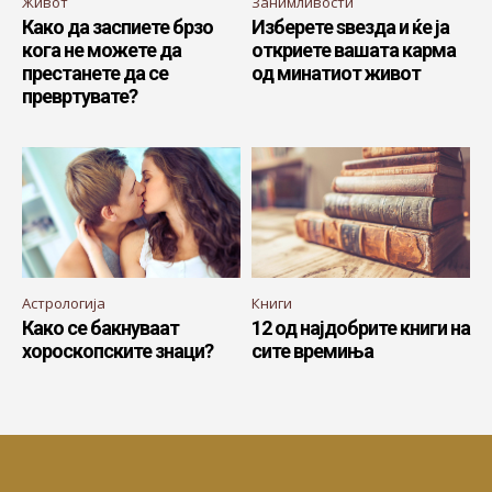
Живот
Занимливости
Како да заспиете брзо
Изберете ѕвезда и ќе ја
кога не можете да
откриете вашата карма
престанете да се
од минатиот живот
превртувате?
Астрологија
Книги
Како се бакнуваат
12 од најдобрите книги на
хороскопските знаци?
сите времиња