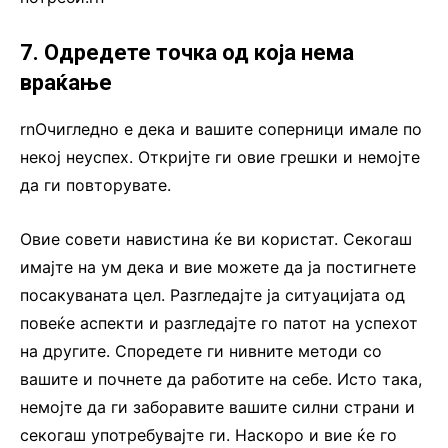
7. Одредете точка од која нема
враќање
rnОчигледно е дека и вашите соперници имале по
некој неуспех. Откријте ги овие грешки и немојте
да ги повторувате.
Овие совети навистина ќе ви користат. Секогаш
имајте на ум дека и вие можете да ја постигнете
посакуваната цел. Разгледајте ја ситуацијата од
повеќе аспекти и разгледајте го патот на успехот
на другите. Споредете ги нивните методи со
вашите и почнете да работите на себе. Исто така,
немојте да ги заборавите вашите силни страни и
секогаш употребувајте ги. Наскоро и вие ќе го