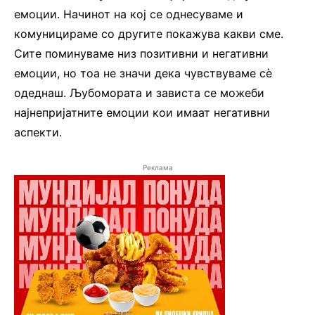
емоции. Начинот на кој се однесуваме и
комуницираме со другите покажува какви сме.
Сите поминуваме низ позитивни и негативни
емоции, но тоа не значи дека чувствуваме сè
одеднаш. Љубомората и зависта се можеби
најнепријатните емоции кои имаат негативни
аспекти.
Реклама