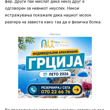
фер. Други пак мислат дека некој друг е
одговорен за нивниот неуспех. Некои
истражувања покажале дека нашиот мозок
реагира на зависта како таа да е физичка болка.
Реклама