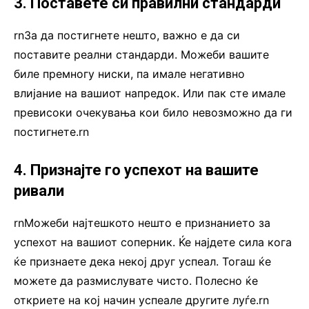
3. Поставете си правилни стандарди
rnЗа да постигнете нешто, важно е да си
поставите реални стандарди. Можеби вашите
биле премногу ниски, па имале негативно
влијание на вашиот напредок. Или пак сте имале
превисоки очекувања кои било невозможно да ги
постигнете.rn
4. Признајте го успехот на вашите
ривали
rnМожеби најтешкото нешто е признанието за
успехот на вашиот соперник. Ќе најдете сила кога
ќе признаете дека некој друг успеал. Тогаш ќе
можете да размислувате чисто. Полесно ќе
откриете на кој начин успеале другите луѓе.rn