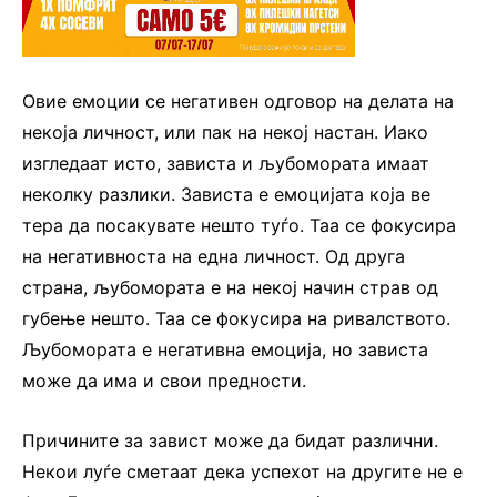
Овие емоции се негативен одговор на делата на
некоја личност, или пак на некој настан. Иако
изгледаат исто, зависта и љубомората имаат
неколку разлики. Зависта е емоцијата која ве
тера да посакувате нешто туѓо. Таа се фокусира
на негативноста на една личност. Од друга
страна, љубомората е на некој начин страв од
губење нешто. Таа се фокусира на ривалството.
Љубомората е негативна емоција, но зависта
може да има и свои предности.
Причините за завист може да бидат различни.
Некои луѓе сметаат дека успехот на другите не е