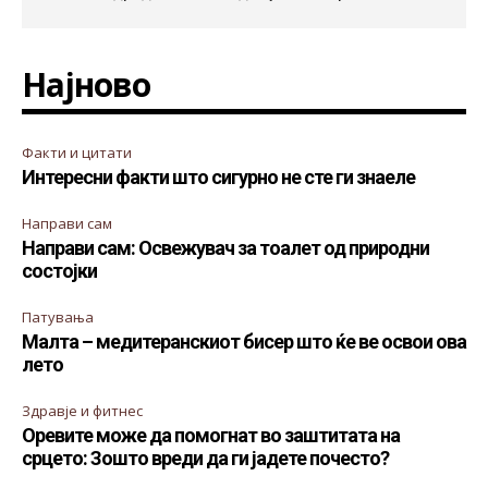
Најново
Факти и цитати
Интересни факти што сигурно не сте ги знаеле
Направи сам
Направи сам: Освежувач за тоалет од природни
состојки
Патувања
Малта – медитеранскиот бисер што ќе ве освои ова
лето
Здравје и фитнес
Оревите може да помогнат во заштитата на
срцето: Зошто вреди да ги јадете почесто?