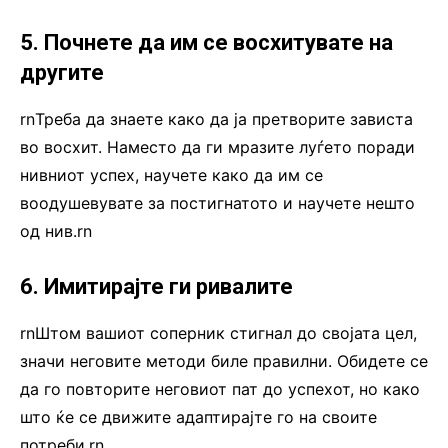
5. Почнете да им се восхитувате на
другите
rnТреба да знаете како да ја претворите зависта
во восхит. Наместо да ги мразите луѓето поради
нивниот успех, научете како да им се
воодушевувате за постигнатото и научете нешто
од нив.rn
6. Имитирајте ги ривалите
rnШтом вашиот соперник стигнал до својата цел,
значи неговите методи биле правилни. Обидете се
да го повторите неговиот пат до успехот, но како
што ќе се движите адаптирајте го на своите
потреби.rn