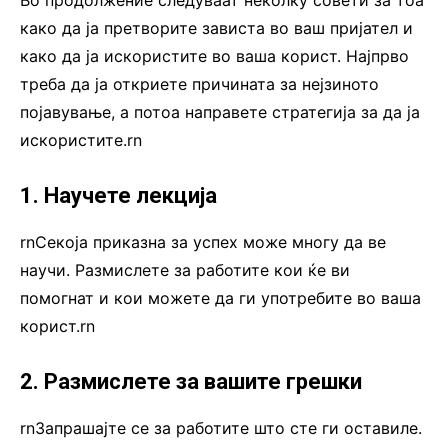
Во продолжение следуваат неколку совети за тоа
како да ја претворите зависта во ваш пријател и
како да ја искористите во ваша корист. Најпрво
треба да ја откриете причината за нејзиното
појавување, а потоа направете стратегија за да ја
искористите.rn
1. Научете лекција
rnСекоја приказна за успех може многу да ве
научи. Размислете за работите кои ќе ви
помогнат и кои можете да ги употребите во ваша
корист.rn
2. Размислете за вашите грешки
rnЗапрашајте се за работите што сте ги оставиле.