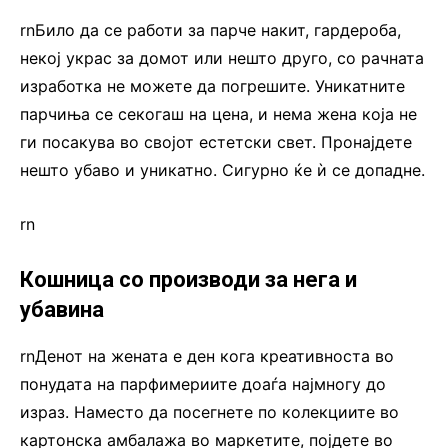
rnБило да се работи за парче накит, гардероба,
некој украс за домот или нешто друго, со рачната
изработка не можете да погрешите. Уникатните
парчиња се секогаш на цена, и нема жена која не
ги посакува во својот естетски свет. Пронајдете
нешто убаво и уникатно. Сигурно ќе ѝ се допадне.
rn
Кошница со производи за нега и
убавина
rnДенот на жената е ден кога креативноста во
понудата на парфимериите доаѓа најмногу до
израз. Наместо да посегнете по колекциите во
картонска амбалажа во маркетите, појдете во