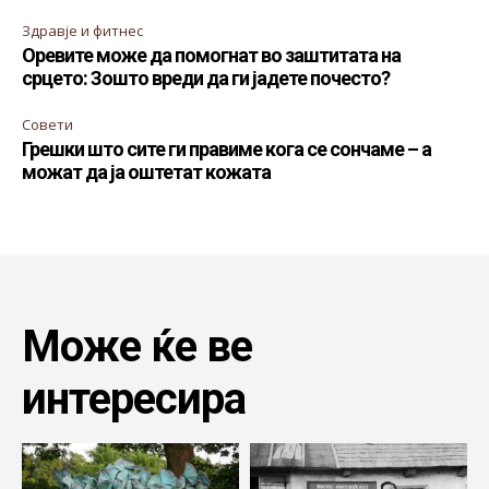
Здравје и фитнес
Оревите може да помогнат во заштитата на
срцето: Зошто вреди да ги јадете почесто?
Совети
Грешки што сите ги правиме кога се сончаме – а
можат да ја оштетат кожата
Може ќе ве
интересира