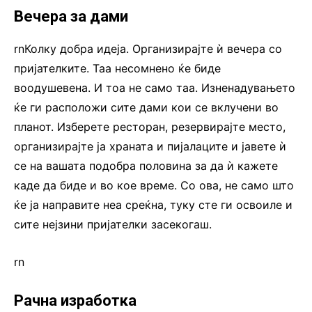
Вечера за дами
rnКолку добра идеја. Организирајте ѝ вечера со
пријателките. Таа несомнено ќе биде
воодушевена. И тоа не само таа. Изненадувањето
ќе ги расположи сите дами кои се вклучени во
планот. Изберете ресторан, резервирајте место,
организирајте ја храната и пијалаците и јавете ѝ
се на вашата подобра половина за да ѝ кажете
каде да биде и во кое време. Со ова, не само што
ќе ја направите неа среќна, туку сте ги освоиле и
сите нејзини пријателки засекогаш.
rn
Рачна изработка