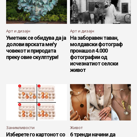
Арт и дизајн
Арт и дизајн
Уметник се обидува да ја
На заборавен таван,
долови врската меѓу
молдавски фотограф
човекот и природата
пронашол 4.000
преку овие скулптури!
фотографии од
исчезнатиот селски
живот
Занимливости
Живот
Изберете го картонот со
6 тренди начини да