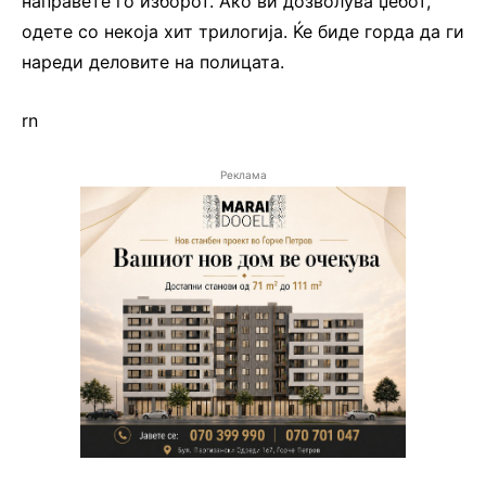
направете го изборот. Ако ви дозволува џебот,
одете со некоја хит трилогија. Ќе биде горда да ги
нареди деловите на полицата.
rn
Реклама