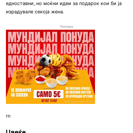
едноставни, но моќни идеи за подарок кои би ја
израдувале секоја жена.
Реклама
rn
Цвеќе