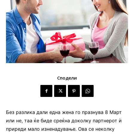
Сподели
Без разлика дали една жена го празнува 8 Март
или не, таа ќе биде среќна доколку партнерот ѝ
приреди мало изненадување. Ова се неколку