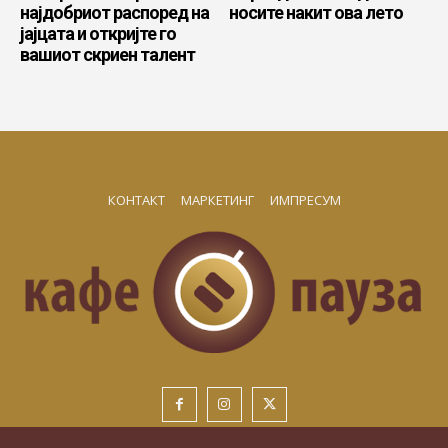
најдобриот распоред на
носите накит ова лето
јајцата и откријте го
вашиот скриен талент
КОНТАКТ
МАРКЕТИНГ
ИМПРЕСУМ