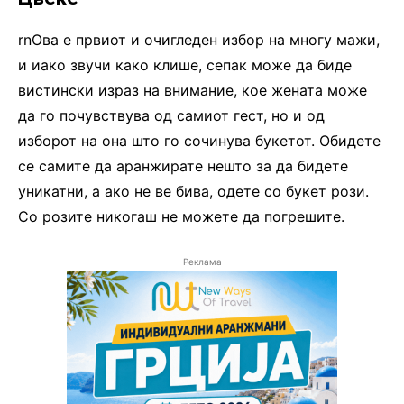
rnОва е првиот и очигледен избор на многу мажи,
и иако звучи како клише, сепак може да биде
вистински израз на внимание, кое жената може
да го почувствува од самиот гест, но и од
изборот на она што го сочинува букетот. Обидете
се самите да аранжирате нешто за да бидете
уникатни, а ако не ве бива, одете со букет рози.
Со розите никогаш не можете да погрешите.
Реклама