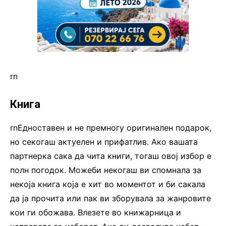
rn
Книга
rnЕдноставен и не премногу оригинален подарок,
но секогаш актуелен и прифатлив. Ако вашата
партнерка сака да чита книги, тогаш овој избор е
полн погодок. Можеби некогаш ви спомнала за
некоја книга која е хит во моментот и би сакала
да ја прочита или пак ви зборувала за жанровите
кои ги обожава. Влезете во книжарница и