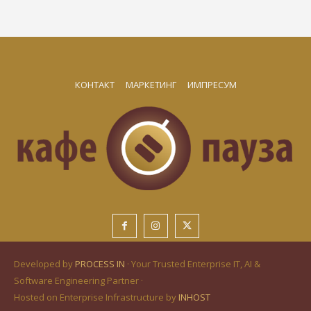
КОНТАКТ
МАРКЕТИНГ
ИМПРЕСУМ
Developed by
PROCESS IN
· Your Trusted Enterprise IT, AI &
Software Engineering Partner ·
Hosted on Enterprise Infrastructure by
INHOST