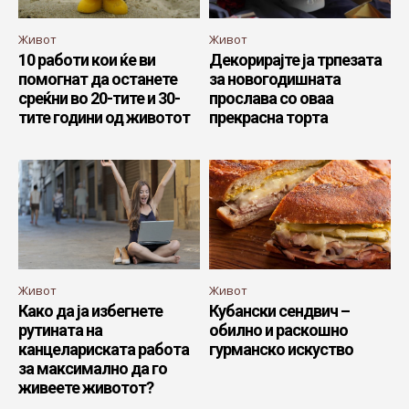
Живот
Живот
10 работи кои ќе ви
Декорирајте ја трпезата
помогнат да останете
за новогодишната
среќни во 20-тите и 30-
прослава со оваа
тите години од животот
прекрасна торта
Живот
Живот
Како да ја избегнете
Кубански сендвич –
рутината на
обилно и раскошно
канцелариската работа
гурманско искуство
за максимално да го
живеете животот?