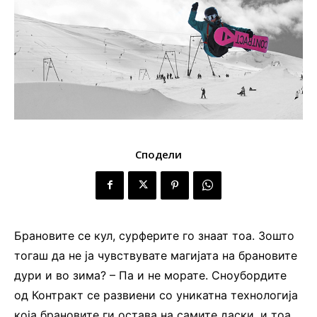
Сподели
Брановите се кул, сурферите го знаат тоа. Зошто
тогаш да не ја чувствувате магијата на брановите
дури и во зима? – Па и не морате. Сноубордите
од Контракт се развиени со уникатна технологија
која брановите ги остава на самите даски, и тоа