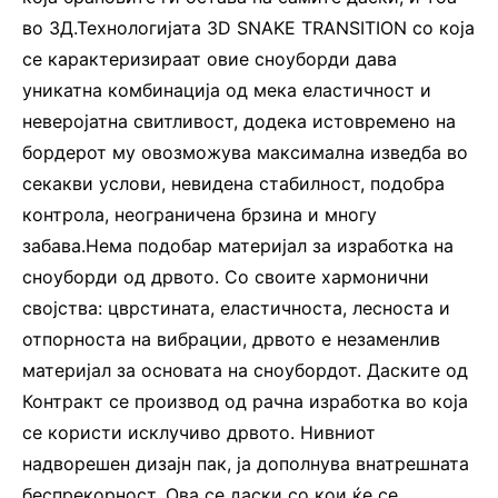
во 3Д.Технологијата 3D SNAKE TRANSITION со која
се карактеризираат овие сноуборди дава
уникатна комбинација од мека еластичност и
неверојатна свитливост, додека истовремено на
бордерот му овозможува максимална изведба во
секакви услови, невидена стабилност, подобра
контрола, неограничена брзина и многу
забава.Нема подобар материјал за изработка на
сноуборди од дрвото. Со своите хармонични
својства: цврстината, еластичноста, лесноста и
отпорноста на вибрации, дрвото е незаменлив
материјал за основата на сноубордот. Даските од
Контракт се производ од рачна изработка во која
се користи исклучиво дрвото. Нивниот
надворешен дизајн пак, ја дополнува внатрешната
беспрекорност. Ова се даски со кои ќе се