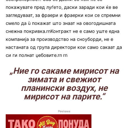
покажувате пред луѓето, даски заради кои ќе ве
загледуваат, за фраери и фраерки кои се спремни
смело да ù покажат што знаат на овогодишната
снежна покривка.rnКонтракт не е само уште една
компанија за производство на сноуборди, не е
настаната од група директори кои само сакаат да
си ги полнат џебовите.rn
.
rn
„Ние го сакаме мирисот на
зимата и свежиот
планински воздух, не
мирисот на парите.“
Реклама