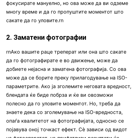
фокусирате мануелно, но ова може да ви одземе
многу време и да го пропуштите моментот што
сакате да го уловите.rn
2. Заматени фотографии
rnАко вашите раце треперат или она што сакате
да го фотографирате е во движење, може да
добиете нејасна и заматена фотографија. Со ова
може да се борите преку прилагодување на ISO-
параметрите. Ако ја зголемите неговата вредност,
блендата ќе биде побрза и ќе ви овозможи
полесно да го уловите моментот. Но, треба да
знаете дека со зголемување на ISO-вредноста,
опаѓа квалитетот на фотографијата, односно се
појавува оној точкаст ефект. Сè зависи од видот
на фотоапаратот, но прифатливи резултати ќе