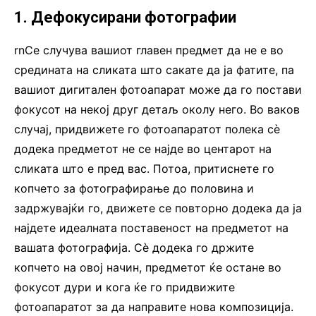
1. Дефокусирани фотографии
rnСе случува вашиот главен предмет да не е во
средината на сликата што сакате да ја фатите, па
вашиот дигитален фотоапарат може да го постави
фокусот на некој друг детаљ околу него. Во ваков
случај, придвижете го фотоапаратот полека сè
додека предметот не се најде во центарот на
сликата што е пред вас. Потоа, притиснете го
копчето за фотографирање до половина и
задржувајќи го, движете се повторно додека да ја
најдете идеалната поставеност на предметот на
вашата фотографија. Сè додека го држите
копчето на овој начин, предметот ќе остане во
фокусот дури и кога ќе го придвижите
фотоапаратот за да направите нова композиција.