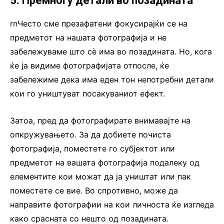
5. Премногу детали во позадината
rnЧесто сме презафатени фокусирајќи се на
предметот на нашата фотографија и не
забележуваме што сè има во позадината. Но, кога
ќе ја видиме фотографијата отпосле, ќе
забележиме дека има еден тон непотребни детали
кои го уништуват посакуваниот ефект.
Затоа, пред да фотографирате внимавајте на
опкружувањето. За да добиете почиста
фотографија, поместете го субјектот или
предметот на вашата фотографија подалеку од
елементите кои можат да ја уништат или пак
поместете се вие. Во спротивно, може да
направите фотографии на кои личноста ќе изгледа
како срасната со нешто од позадината.