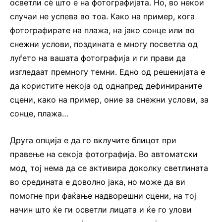
осветли сè што е на фотографијата. Но, во некои
случаи не успева во тоа. Како на пример, кога
фотографирате на плажа, на јако сонце или во
снежни услови, поздината е многу посветла од
луѓето на вашата фотографија и ги прави да
изгледаат премногу темни. Едно од решенијата е
да користите некоја од однапред дефинираните
сцени, како на пример, оние за снежни услови, за
сонце, плажа…
Друга опција е да го вклучите блицот при
правење на секоја фотографија. Во автоматски
мод, тој нема да се активира доколку светлината
во средината е доволно јака, но може да ви
помогне при фаќање надворешни сцени, на тој
начин што ќе ги осветли лицата и ќе го улови