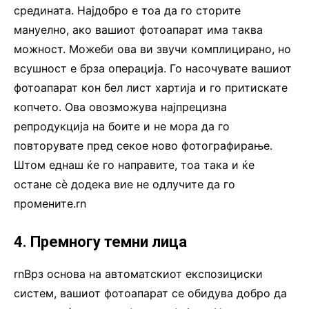
средината. Најдобро е тоа да го сторите
мануелно, ако вашиот фотоапарат има таква
можност. Можеби ова ви звучи комплицирано, но
всушност е брза операција. Го насочувате вашиот
фотоапарат кон бел лист хартија и го притискате
копчето. Ова овозможува најпрецизна
репродукција на боите и не мора да го
повторувате пред секое ново фотографирање.
Штом еднаш ќе го направите, тоа така и ќе
остане сè додека вие не одлучите да го
промените.rn
4. Премногу темни лица
rnВрз основа на автоматскиот експозициски
систем, вашиот фотоапарат се обидува добро да