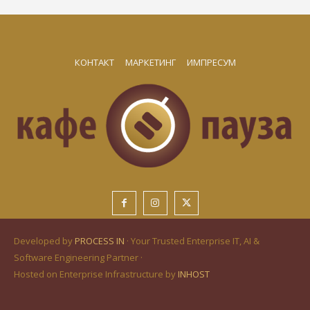
КОНТАКТ
МАРКЕТИНГ
ИМПРЕСУМ
Developed by
PROCESS IN
· Your Trusted Enterprise IT, AI &
Software Engineering Partner ·
Hosted on Enterprise Infrastructure by
INHOST