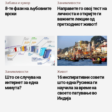
Забава и хумор
Занимливости
8-те фази на љубовните
Направете го овој тест на
врски
личноста и откријте ги
важните лекции од
претходниот живот!
Занимливости
Живот
Што се случува на
16 инспиративни совети
интернет за една
што една Русинка ги
минута?
научила за време на
своето патување во
Индија