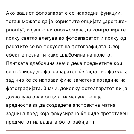
Ако вашиот фотоапарат е со напредни функции,
тогаш можете да ја користите опцијата „aperture-
priority“, којашто ви овозможува да контролирате
колку светло влегува во фотоапаратот и колку од
работите се во фокусот на фотографијата. Овој
ефект е познат и како длабочина на полето.
Плитката длабочина значи дека предметите кои
се поблиску до фотоапаратот ќе бидат во фокус, а
зад нив ќе се направи фина заматена позадина на
фотографијата. Значи, доколку фотоапаратот ви ја
дозволува оваа опција, намалувајте ù ја
вредноста за да создадете апстрактна матна
заднина пред која фокусирано ќе биде претставен
предметот на вашата фотографија.rn
—————————————————————————