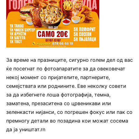
За време на празниците, сигурно голем дел од вас
ќе посегнат по фотоапаратите за да овековечат
некој момент со пријателите, партнерите,
семејствата или роднините. Еве неколку совети
за да избегнете лоша фотографија, темна,
заматена, презаситена со црвеникави или
зеленкасти нијанси, со погрешен фокус или пак со
премногу детали во позадина кои можат сосема
да ја уништат.rn