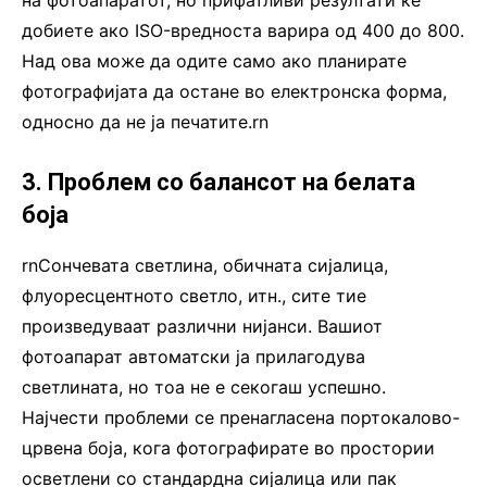
добиете ако ISO-вредноста варира од 400 до 800.
Над ова може да одите само ако планирате
фотографијата да остане во електронска форма,
односно да не ја печатите.rn
3. Проблем со балансот на белата
боја
rnСончевата светлина, обичната сијалица,
флуоресцентното светло, итн., сите тие
произведуваат различни нијанси. Вашиот
фотоапарат автоматски ја прилагодува
светлината, но тоа не е секогаш успешно.
Најчести проблеми се пренагласена портокалово-
црвена боја, кога фотографирате во простории
осветлени со стандардна сијалица или пак