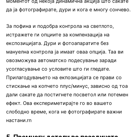
моментот од некоја динамична акција што сакате
да ја фотографирате, дури и кога е многу сончево.
За пофина и подобра контрола на светлото,
истражете ги опциите за компензација на
експозицијата. Дури и фотоапаратите без
мануелна контрола ја имаат оваа опција. Таа ви
овозможува автоматско подесување заради
усогласување со условите што ги гледате.
Прилагодувањето на екпозицијата се прави со
стискање на копчето плус/минус, зависно од тоа
дали сакате да постигнете посветол или потемен
ефект. Ова експериметирајте го во вашето
слободно време, кога не фотографирате важни
настани.rn