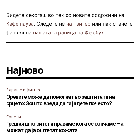
Бидете секогаш во тек со новите содржини на
Кафе пауза
. Следете нè
на Твитер
или пак станете
фанови на
нашата страница на Фејсбук
.
Најново
Здравје и фитнес
Оревите може да помогнат во заштитата на
срцето: Зошто вреди да ги јадете почесто?
Совети
Грешки што сите ги правиме кога се сончаме – а
можат да ја оштетат кожата