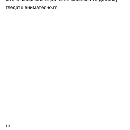
гледате внимателно.rn
rn