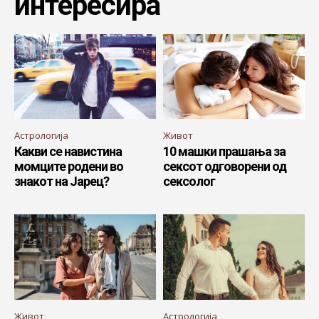
интересира
Астрологија
Живот
Какви се навистина
10 машки прашања за
момците родени во
сексот одговорени од
знакот на Јарец?
сексолог
Живот
Астрологија