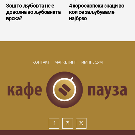
Зошто љубовта не е
4 хороскопски знаци во
доволна во љубовната
кои се заљубуваме
врска?
најбрзо
КОНТАКТ
МАРКЕТИНГ
ИМПРЕСУМ