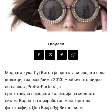
Сподели
Модната куќа Луј Витон ја претстави својата нова
колекција за есен/зима 2013. Необичното видео
со наслов „Pret-а-Porters“ ја
претставува најновата колекција на модните
писти. Видеото го изработил мајсторот за
фотографија, Џон Врајт.Луј Витон ни ги