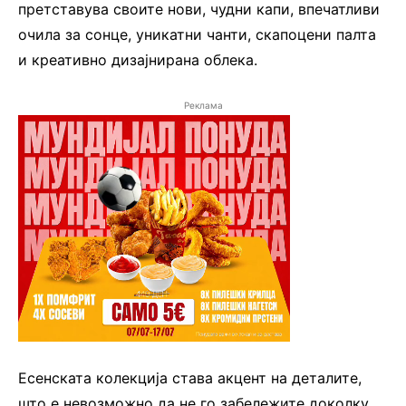
претставува своите нови, чудни капи, впечатливи
очила за сонце, уникатни чанти, скапоцени палта
и креативно дизајнирана облека.
Реклама
Есенската колекција става акцент на деталите,
што е невозможно да не го забележите доколку