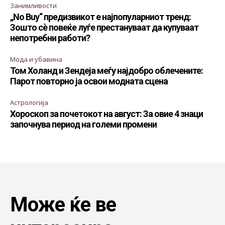
Занимливости
„No Buy“ предизвикот е најпопуларниот тренд:
Зошто сè повеќе луѓе престануваат да купуваат
непотребни работи?
Мода и убавина
Том Холанд и Зендеја меѓу најдобро облечените:
Парот повторно ја освои модната сцена
Астрологија
Хороскоп за почетокот на август: За овие 4 знаци
започнува период на големи промени
Може ќе ве