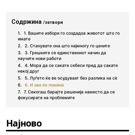
Содржина
/затвори
1. Вашите избори го создадоа животот што го
имате
2. Станувате она што најмногу го цените
3. Грешките се единствениот начин да
научите нови работи
4. Мора да се сакате себеси пред да сакате
некој друг
5. Луѓето ќе ве осудуваат без разлика на сè
6. И ова ќе помине
7. Секогаш барајте решенија наместо да се
фокусирате на проблемите
Најново