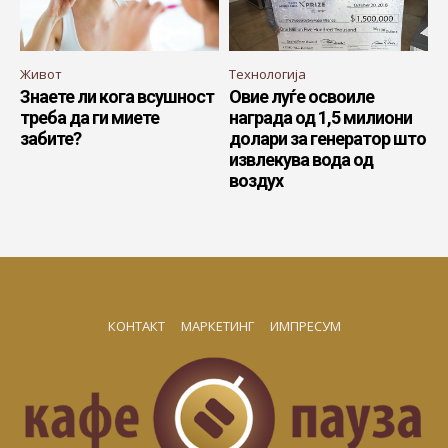
Живот
Технологија
Знаете ли кога всушност
Овие луѓе освоиле
треба да ги миете
награда од 1,5 милиони
забите?
долари за генератор што
извлекува вода од
воздух
КОНТАКТ
МАРКЕТИНГ
ИМПРЕСУМ