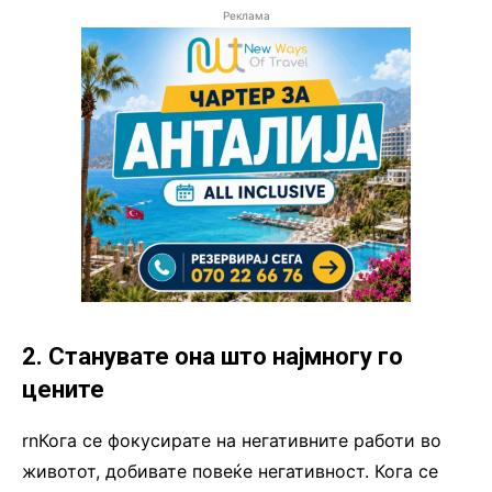
Реклама
2. Станувате она што најмногу го
цените
rnКога се фокусирате на негативните работи во
животот, добивате повеќе негативност. Кога се