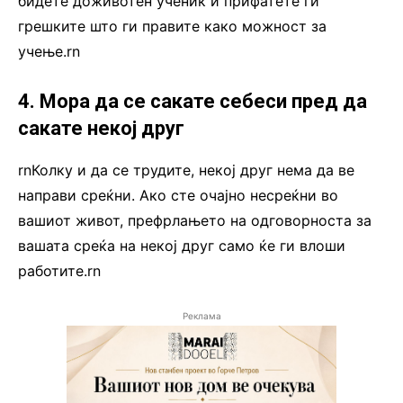
бидете доживотен ученик и прифатете ги
грешките што ги правите како можност за
учење.rn
4. Мора да се сакате себеси пред да
сакате некој друг
rnКолку и да се трудите, некој друг нема да ве
направи среќни. Ако сте очајно несреќни во
вашиот живот, префрлањето на одговорноста за
вашата среќа на некој друг само ќе ги влоши
работите.rn
Реклама