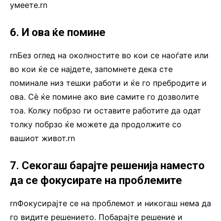
умеете.rn
6. И ова ќе помине
rnБез оглед на околностите во кои се наоѓате или
во кои ќе се најдете, запомнете дека сте
поминале низ тешки работи и ќе го пребродите и
ова. Сè ќе помине ако вие самите го дозволите
тоа. Колку побрзо ги оставите работите да одат
толку побрзо ќе можете да продолжите со
вашиот живот.rn
7. Секогаш барајте решенија наместо
да се фокусирате на проблемите
rnФокусирајте се на проблемот и никогаш нема да
го видите решението. Побарајте решение и