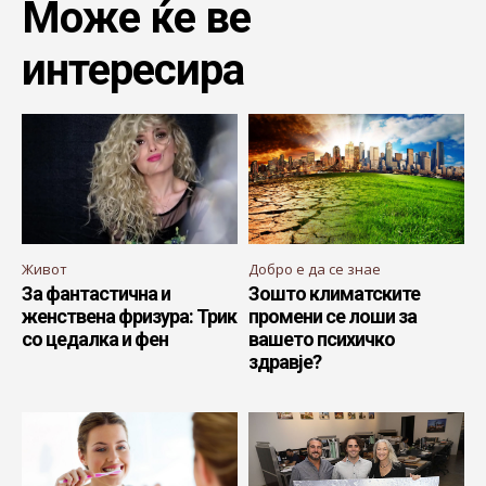
Може ќе ве
интересира
Живот
Добро е да се знае
За фантастична и
Зошто климатските
женствена фризура: Трик
промени се лоши за
со цедалка и фен
вашето психичко
здравје?