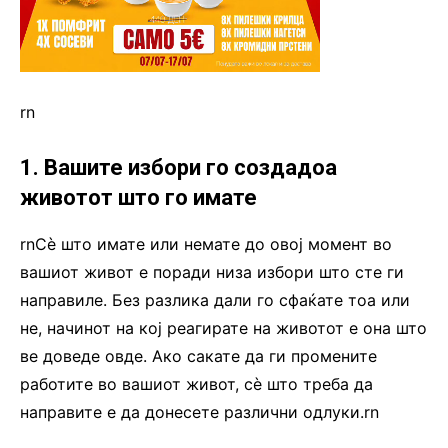
rn
1. Вашите избори го создадоа
животот што го имате
rnСè што имате или немате до овој момент во
вашиот живот е поради низа избори што сте ги
направиле. Без разлика дали го сфаќате тоа или
не, начинот на кој реагирате на животот е она што
ве доведе овде. Ако сакате да ги промените
работите во вашиот живот, сè што треба да
направите е да донесете различни одлуки.rn