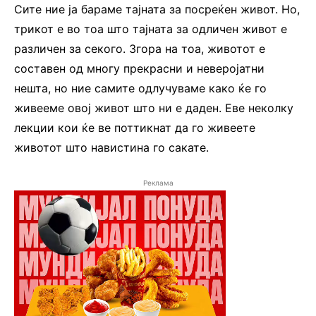
Сите ние ја бараме тајната за посреќен живот. Но,
трикот е во тоа што тајната за одличен живот е
различен за секого. Згора на тоа, животот е
составен од многу прекрасни и неверојатни
нешта, но ние самите одлучуваме како ќе го
живееме овој живот што ни е даден. Еве неколку
лекции кои ќе ве поттикнат да го живеете
животот што навистина го сакате.
Реклама