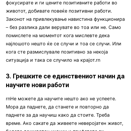
фокусирате и ги цените позитивните работи во
животот, добивате повеќе позитивни работи.
Законот на привлекување навистина функционира
– без разлика дали верувате во тоа или не. Само
помислете на моментот кога мислевте дека
најлошото нешто ќе се случи и тоа се случи. Или
кога сте размислувале позитивно за некоја
ситуација и така се случило на крајот.rn
3. Грешките се единствениот начин да
научите нови работи
rnНе можете да научите нешто ако не успеете.
Мора да паднете, да станете и повторно да
паднете за да научиш како да стоите. Треба
време. Ако сакате да живеете неверојатен живот,