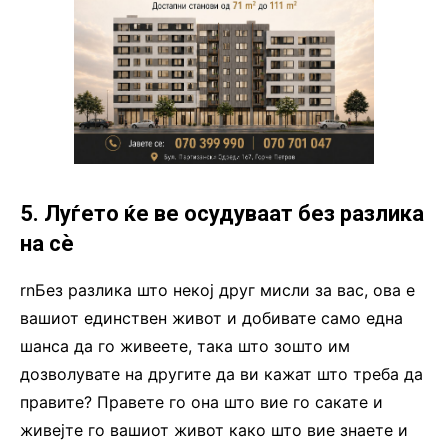
5. Луѓето ќе ве осудуваат без разлика
на сè
rnБез разлика што некој друг мисли за вас, ова е
вашиот единствен живот и добивате само една
шанса да го живеете, така што зошто им
дозволувате на другите да ви кажат што треба да
правите? Правете го она што вие го сакате и
живејте го вашиот живот како што вие знаете и