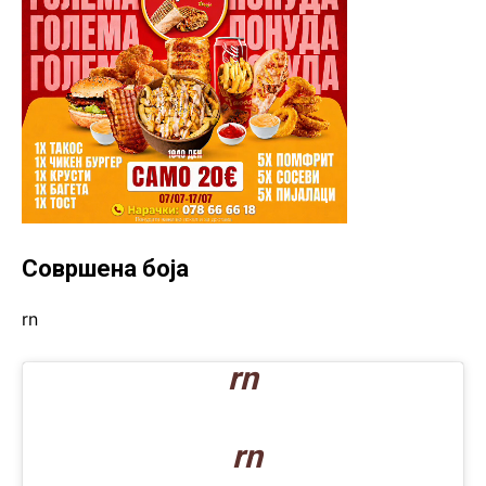
Совршена боја
rn
rn
rn