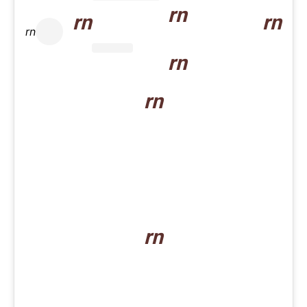
rn
rn
rn
rn
rn
rn
rn