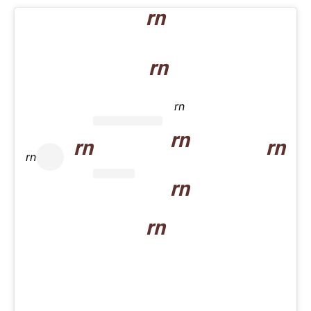
rn
rn
rn
rn
rn
rn
rn
rn
rn