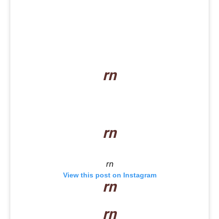
rn
rn
rn
View this post on Instagram
rn
rn