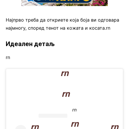
Најпрво треба да откриете која боја ви одговара
најмногу, според тенот на кожата и косата.rn
Идеален детаљ
rn
rn
rn
rn
rn
rn
rn