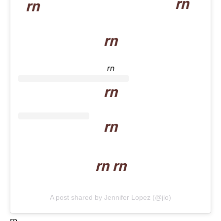
rn
rn
rn
rn
rn
rn
rn rn
A post shared by Jennifer Lopez (@jlo)
rn