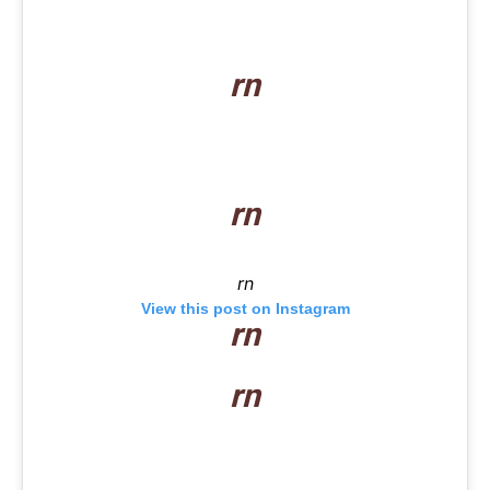
rn
rn
rn
View this post on Instagram
rn
rn