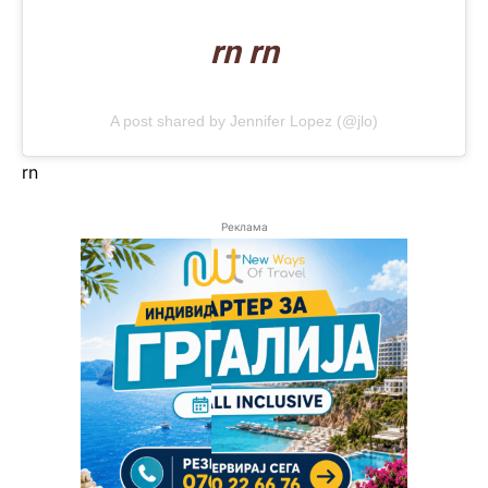
rn rn
A post shared by Jennifer Lopez (@jlo)
rn
Реклама