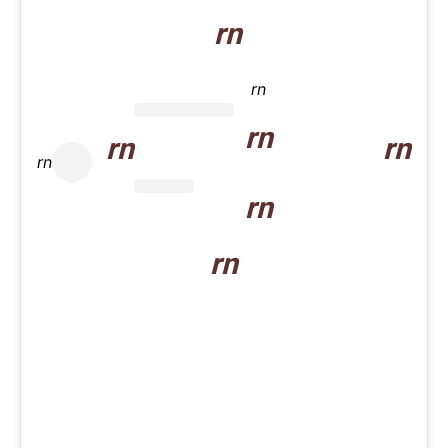
rn
rn
rn
rn
rn
rn
rn
rn