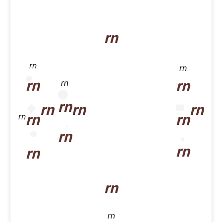
rn
rn
rn
rn
rn
rn
rn
rn
rn
rn
rn
rn
rn
rn
rn
rn
rn
rn