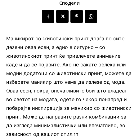
Сподели
Маникирот со животински принт доаѓа во сите
дезени оваа есен, а едно е сигурно – со
животинскиот принт ќе привлечете внимание
каде и да се појавите. Ако не сакате облека или
модни додатоци со животински принт, можете да
изберете маникир што нема да излезе од мода.
Оваа есен, покрај впечатливите бои што владеат
во светот на модата, одете го чекор понапред и
побарајте инспирација за маникир со животински
принт. Може да направите разни комбинации за
да изгледа минималистички или впечатливо, во
зависност од вашиот стил.rn