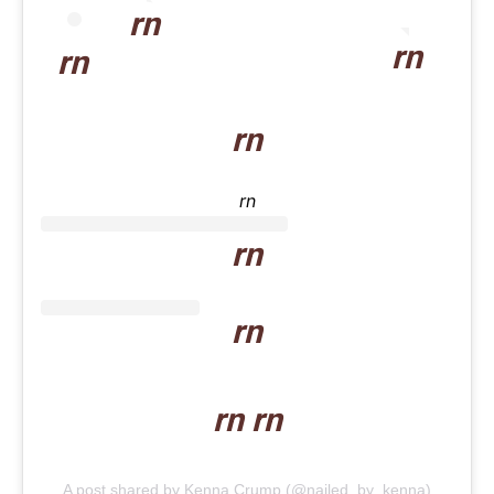
rn
rn
rn
rn
rn
rn
rn
rn rn
A post shared by Kenna Crump (@nailed_by_kenna)