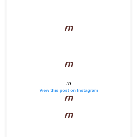
rn
rn
rn
View this post on Instagram
rn
rn