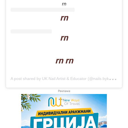
rn
rn
rn
rn rn
A
post shared by UK Nail Artist & Educator (@nails.bykathryn)
Реклама