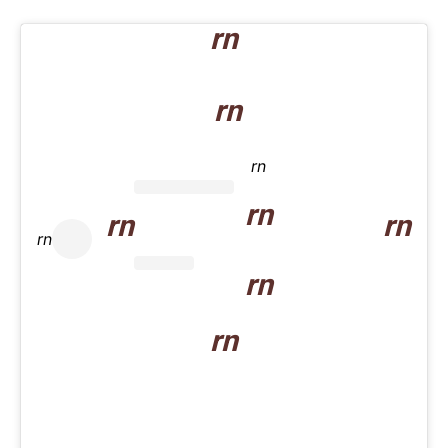
rn
rn
rn
rn
rn
rn
rn
rn
rn