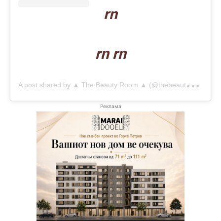
rn
rn rn
A
post shared by ▲ The Beauty Room ▲ (@thebeautyroombyspinelli)
Реклама