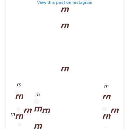
View this post on Instagram
rn
rn
rn
rn
rn
rn
rn
rn
rn
rn
rn
rn
rn
rn
rn
rn