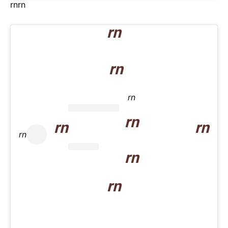
rn
rn
rn
rn
rn
rn
rn
rn
rn
rn
rn