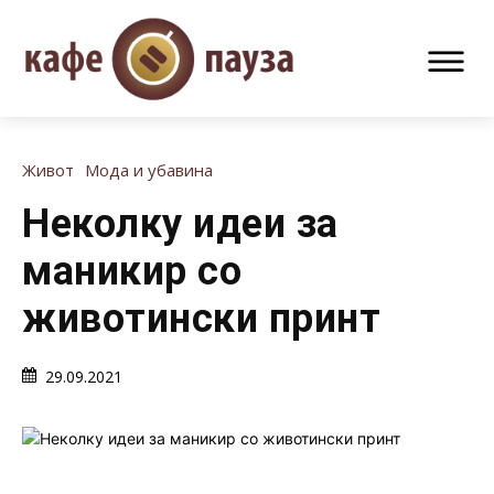
Живот
Мода и убавина
Неколку идеи за
маникир со
животински принт
29.09.2021