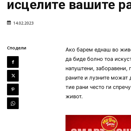
исцелите вашите ра
14.02.2023
Сподели
Ако барем еднаш во живо
да биде болно тоа искус
напуштени, заборавени, 
раните и лузните можат 
тие рани често ги спречу
живот.