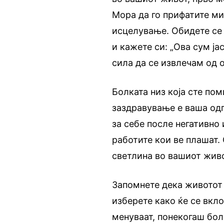
Мора да го прифатите ми
исцелување. Обидете се 
и кажете си: „Ова сум ја
сила да се извлечам од о
Болката низ која сте по
заздравување е ваша одг
за себе после негативно
работите кои ве плашат. 
светлина во вашиот живо
Запомнете дека животот 
изберете како ќе се вкл
менуваат, понекогаш бол