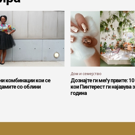
Дом и семејство
дни комбинации кои се
Дознајте ги меѓу првите: 1
дамите со облини
кои Пинтерест ги најавува з
година