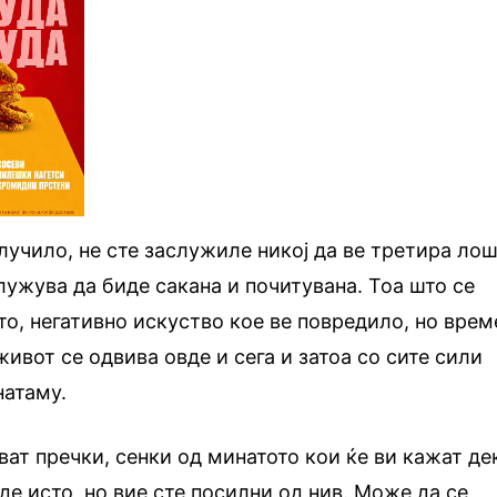
лучило, не сте заслужиле никој да ве третира лош
лужува да биде сакана и почитувана. Тоа што се
то, негативно искуство кое ве повредило, но врем
ивот се одвива овде и сега и затоа со сите сили
натаму.
ват пречки, сенки од минатото кои ќе ви кажат де
де исто, но вие сте посилни од нив. Може да се