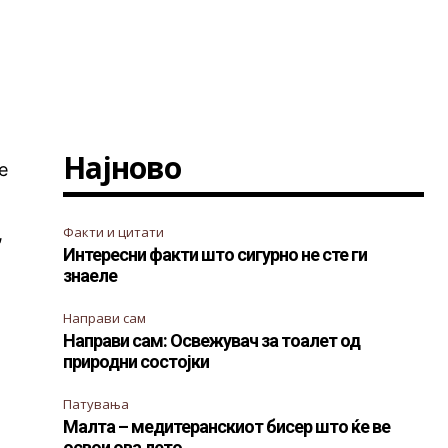
Најново
е
,
,
Факти и цитати
Интересни факти што сигурно не сте ги
знаеле
Направи сам
Направи сам: Освежувач за тоалет од
природни состојки
Патувања
Малта – медитеранскиот бисер што ќе ве
освои ова лето