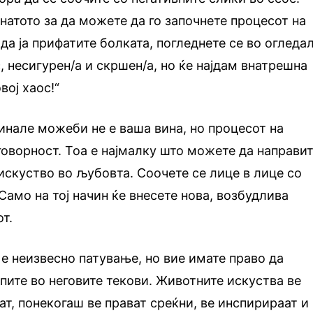
натото за да можете да го започнете процесот на
да ја прифатите болката, погледнете се во огледа
с, несигурен/а и скршен/а, но ќе најдам внатрешна
вој хаос!“
минале можеби не е ваша вина, но процесот на
оворност. Тоа е најмалку што можете да направи
 искуство во љубовта. Соочете се лице в лице со
Само на тој начин ќе внесете нова, возбудлива
т.
е неизвесно патување, но вие имате право да
опите во неговите текови. Животните искуства ве
ат, понекогаш ве прават среќни, ве инспирираат и