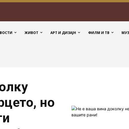
ВОСТИ
ЖИВОТ
АРТ И ДИЗАЈН
ФИЛМ И ТВ
МУ
колку
рцето, но
ги