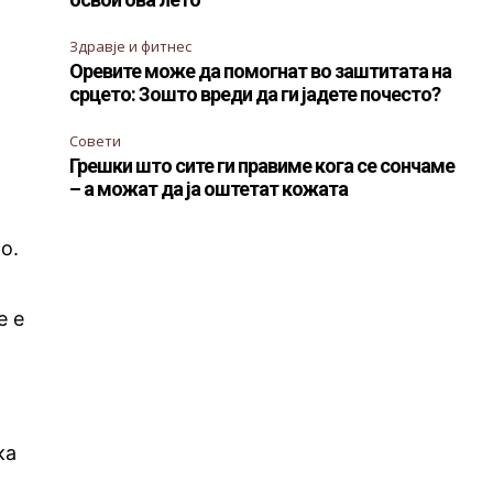
Здравје и фитнес
Оревите може да помогнат во заштитата на
срцето: Зошто вреди да ги јадете почесто?
Совети
Грешки што сите ги правиме кога се сончаме
– а можат да ја оштетат кожата
о.
е е
ка