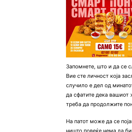
Запомнете, што и да се с
Вие сте личност која зас
случило е дел од минато
да сфатите дека вашиот ж
треба да продолжите по
На патот може да се поја
ништо повеќе нема да би