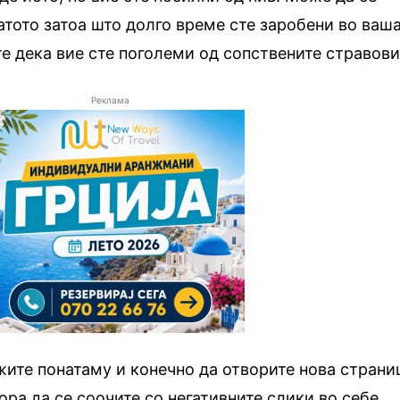
натото затоа што долго време сте заробени во ваш
те дека вие сте поголеми од сопствените стравови
Реклама
ите понатаму и конечно да отворите нова страни
ора да се соочите со негативните слики во себе.