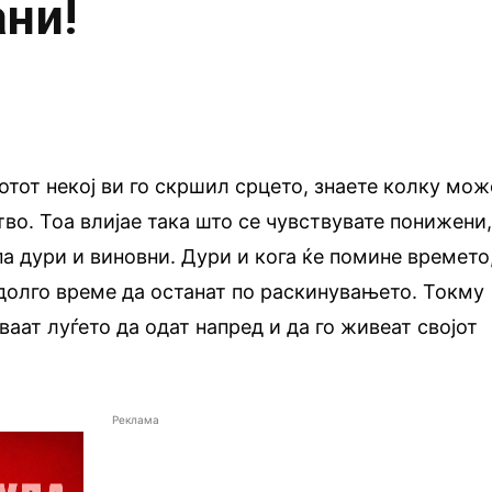
ни!
тот некој ви го скршил срцето, знаете колку мож
тво. Тоа влијае така што се чувствувате понижени
па дури и виновни. Дури и кога ќе помине времето
долго време да останат по раскинувањето. Токму
ваат луѓето да одат напред и да го живеат својот
Реклама