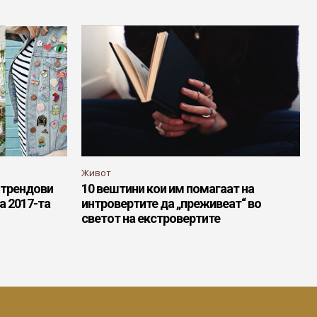
Живот
0 трендови
10 вештини кои им помагаат на
а 2017-та
интровертите да „преживеат“ во
светот на екстровертите