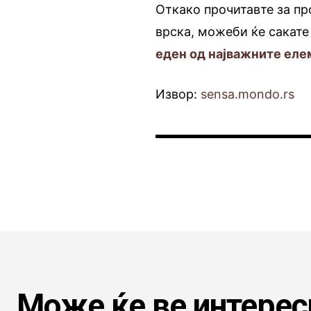
Откако прочитавте за п
врска, можеби ќе сакате
еден од најважните еле
Извор:
sensa.mondo.rs
Може ќе ве интерес