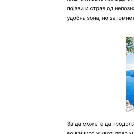
појави и страв од непоз
удобна зона, но запомне
За да можете да продолж
во вашиот живот, прво м