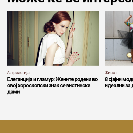
Астрологија
Живот
Елеганција и гламур: Жените родени во
8 сјајни мо
овој хороскопски знак се вистински
идеални за 
дами