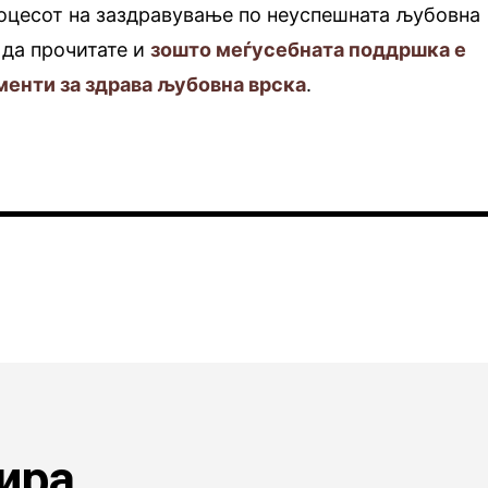
роцесот на заздравување по неуспешната љубовна
 да прочитате и
зошто меѓусебната поддршка е
менти за здрава љубовна врска
.
ира