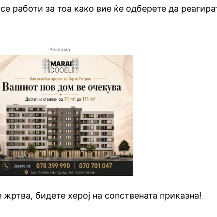
 се работи за тоа како вие ќе одберете да реагира
Реклама
 жртва, бидете херој на сопствената приказна!