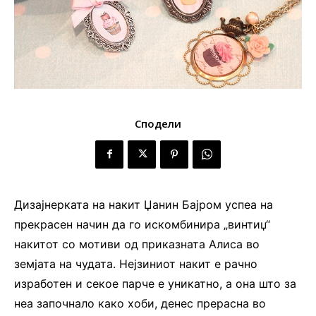
Сподели
Дизајнерката на накит Џанин Бајром успеа на
прекрасен начин да го искомбинира „винтиџ“
накитот со мотиви од приказната Алиса во
земјата на чудата. Нејзиниот накит е рачно
изработен и секое парче е уникатно, а она што за
неа започнало како хоби, денес прерасна во