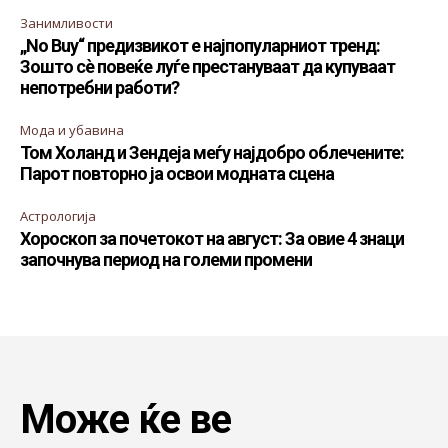
Занимливости
„No Buy“ предизвикот е најпопуларниот тренд:
Зошто сè повеќе луѓе престануваат да купуваат
непотребни работи?
Мода и убавина
Том Холанд и Зендеја меѓу најдобро облечените:
Парот повторно ја освои модната сцена
Астрологија
Хороскоп за почетокот на август: За овие 4 знаци
започнува период на големи промени
Може ќе ве