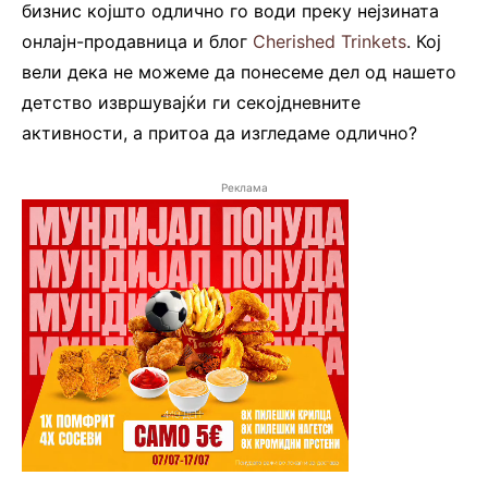
бизнис којшто одлично го води преку нејзината
онлајн-продавница и блог
Cherished Trinkets
. Кој
вели дека не можеме да понесеме дел од нашето
детство извршувајќи ги секојдневните
активности, а притоа да изгледаме одлично?
Реклама