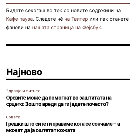
Бидете секогаш во тек со новите содржини на
Кафе пауза
. Следете нè
на Твитер
или пак станете
фанови на
нашата страница на Фејсбук
.
Најново
Здравје и фитнес
Оревите може да помогнат во заштитата на
срцето: Зошто вреди да ги јадете почесто?
Совети
Грешки што сите ги правиме кога се сончаме – а
можат да ја оштетат кожата