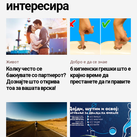
интересира
Живот
Добро е да се знае
Колку често се
6 хигиенски грешки што е
бакнувате со партнерот?
крајно време да
Дознајте што открива
престанете да ги правите
тоа за вашата врска!