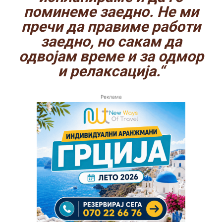
поминеме заедно. Не ми
пречи да правиме работи
заедно, но сакам да
одвојам време и за одмор
и релаксација.“
Реклама