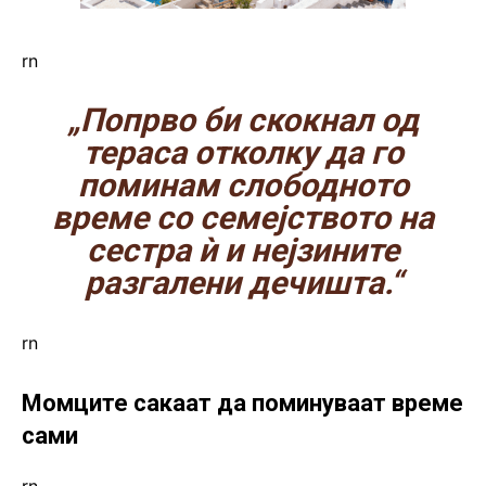
rn
„Попрво би скокнал од
тераса отколку да го
поминам слободното
време со семејството на
сестра ѝ и нејзините
разгалени дечишта.“
rn
Момците сакаат да поминуваат време
сами