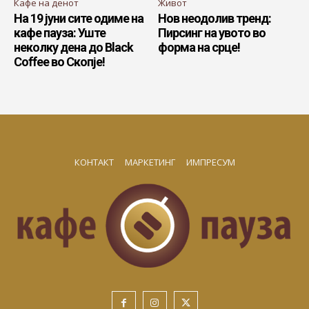
Кафе на денот
Живот
На 19 јуни сите одиме на
Нов неодолив тренд:
кафе пауза: Уште
Пирсинг на увото во
неколку дена до Black
форма на срце!
Coffee во Скопје!
КОНТАКТ
МАРКЕТИНГ
ИМПРЕСУМ