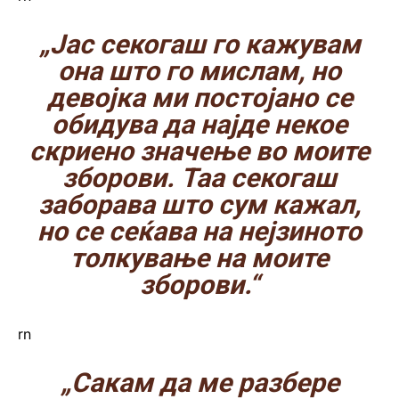
„Јас секогаш го кажувам
она што го мислам, но
девојка ми постојано се
обидува да најде некое
скриено значење во моите
зборови. Таа секогаш
заборава што сум кажал,
но се сеќава на нејзиното
толкување на моите
зборови.“
rn
„Сакам да ме разбере