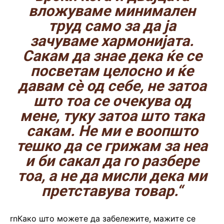
вложуваме минимален
труд само за да ја
зачуваме хармонијата.
Сакам да знае дека ќе се
посветам целосно и ќе
давам сѐ од себе, не затоа
што тоа се очекува од
мене, туку затоа што така
сакам. Не ми е воопшто
тешко да се грижам за неа
и би сакал да го разбере
тоа, а не да мисли дека ми
претставува товар.“
rnКако што можете да забележите, мажите се