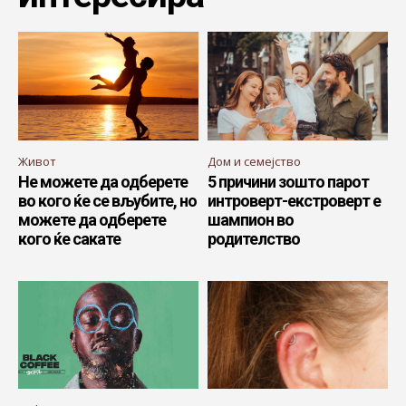
Живот
Дом и семејство
Не можете да одберете
5 причини зошто парот
во кого ќе се вљубите, но
интроверт-екстроверт е
можете да одберете
шампион во
кого ќе сакате
родителство