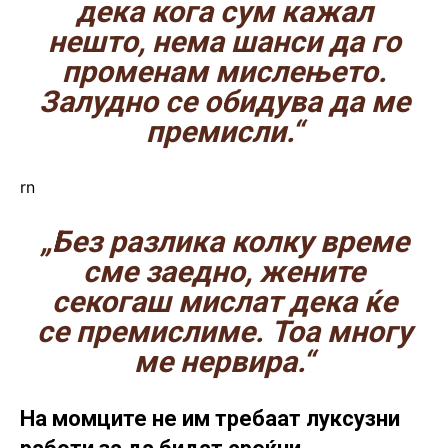
дека кога сум кажал
нешто, нема шанси да го
променам мислењето.
Залудно се обидува да ме
премисли.“
rn
„Без разлика колку време
сме заедно, жените
секогаш мислат дека ќе
се премислиме. Тоа многу
ме нервира.“
На момците не им требаат луксузни