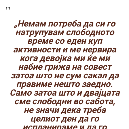
rn
„Немам потреба да си го
натрупувам слободното
време со еден куп
активности и ме нервира
кога девојка ми ќе ми
набие грижа на совест
затоа што не сум сакал да
правиме нешто заедно.
Само затоа што и двајцата
сме слободни во сабота,
не значи дека треба
целиот ден да го
испланираме и да го