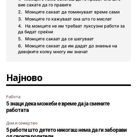
вие сакате да го правите
Момците сакаат да поминуваат време сами
Момците го кажуваат она што го мислат
На момците не им требаат луксузни работи за
да бидат среќни
Момците сакаат да се шегуваат
Момците сакаат да им дадат до знаење на
девојките колку многу им значат
Најново
Работа
5 знаци дека можеби е време да ја смените
работата
Дом и семејство
5 работи што детето никогаш нема да ги заборави
од своите родители