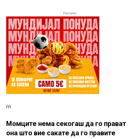
Реклама
rn
Момците нема секогаш да го прават
она што вие сакате да го правите