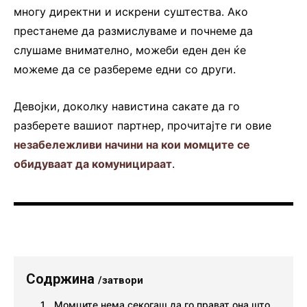
многу директни и искрени суштества. Ако
престанеме да размислуваме и почнеме да
слушаме внимателно, можеби еден ден ќе
можеме да се разбереме едни со други.
Девојки, доколку навистина сакате да го
разберете вашиот партнер, прочитајте ги овие
незабележливи начини на кои момците се
обидуваат да комуницираат
.
Содржина
/затвори
Момците нема секогаш да го прават она што