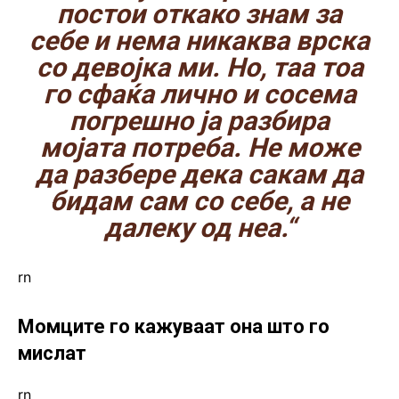
постои откако знам за
себе и нема никаква врска
со девојка ми. Но, таа тоа
го сфаќа лично и сосема
погрешно ја разбира
мојата потреба. Не може
да разбере дека сакам да
бидам сам со себе, а не
далеку од неа.“
rn
Момците го кажуваат она што го
мислат
rn