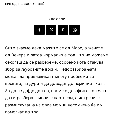
Сподели
Сите знаеме дека мажите се од Марс, а жените
од Венера и затоа нормално е тоа што не можеме
секогаш да се разбереме, особено кога станува
збор за љубовните врски. Недоразбирањата
можат да предизвикаат многу проблеми во
врската, па дури и да доведат до нејзиниот крај.
За да не дојде до тоа, време е девојките конечно
да ги разберат нивните партнери, а искрените
размислувања на овие момци несомнено ќе им
помогнат во тоа…