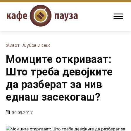
Живот
Љубов и секс
Момците откриваат:
Што треба девојките
да разберат за нив
еднаш засекогаш?
30.03.2017