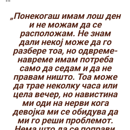
rn
„Понекогаш имам лош ден
и не можам да се
расположам. Не знам
дали некој може да го
разбере тоа, но одвреме-
навреме имам потреба
само да седам и да не
правам ништо. Тоа може
да трае неколку часа или
цела вечер, но навистина
ми оди на нерви кога
девојка ми се обидува да
ми го реши проблемот.
Нема што да се поправи,