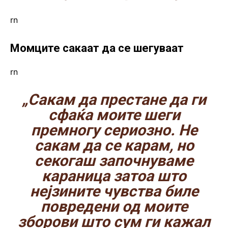
rn
Момците сакаат да се шегуваат
rn
„Сакам да престане да ги
сфаќа моите шеги
премногу сериозно. Не
сакам да се карам, но
секогаш започнуваме
караница затоа што
нејзините чувства биле
повредени од моите
зборови што сум ги кажал