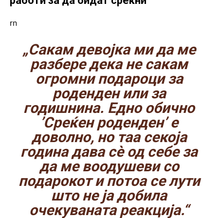
работи за да бидат среќни
rn
„Сакам девојка ми да ме
разбере дека не сакам
огромни подароци за
роденден или за
годишнина. Едно обично
’Среќен роденден’ е
доволно, но таа секоја
година дава сѐ од себе за
да ме воодушеви со
подарокот и потоа се лути
што не ја добила
очекуваната реакција.“