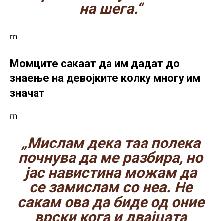
на шега.“
rn
Момците сакаат да им дадат до
знаење на девојките колку многу им
значат
rn
„Мислам дека таа полека
почнува да ме разбира, но
јас навистина можам да
се замислам со неа. Не
сакам ова да биде од оние
врски кога и двајцата