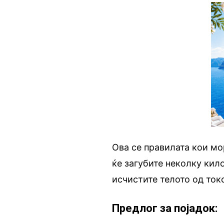
Ова се правилата кои мор
ќе загубите неколку кил
исчистите телото од ток
Предлог за појадок: