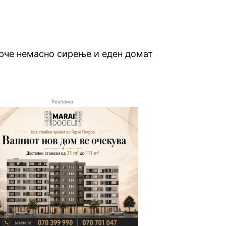
арче немасно сирење и еден домат
Реклама