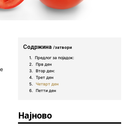
Содржина
/затвори
Предлог за појадок:
Прв ден
ле
Втор ден:
Трет ден
Четврт ден
Петти ден
Најново