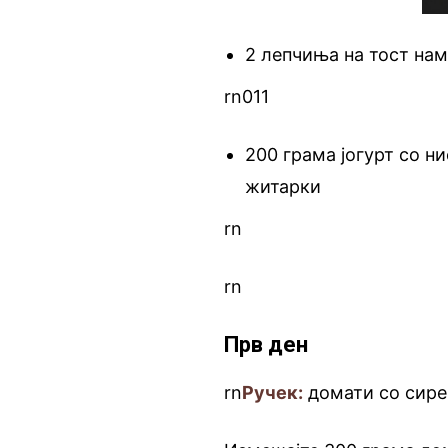
2 лепчиња на тост на
rn011
200 грама јогурт со 
житарки
rn
rn
Прв ден
rn
Ручек:
домати со сир