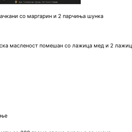
мачкани со маргарин и 2 парчиња шунка
ниска масленост помешан со лажица мед и 2 лажи
ење