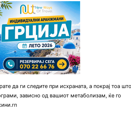
ате да ги следите при исхраната, а покрај тоа шт
ограми, зависно од вашиот метаболизам, ќе го
сини.rn