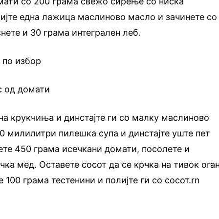
мати со 200 грама свежо сирење со ниска
ијте една лажица маслиново масло и зачинете со
нете и 30 грама интегрален леб.
 по избор
с од домати
на крукчиња и динстајте ги со малку маслиново
0 милилитри пилешка супа и динстајте уште пет
ете 450 грама исечкани домати, посолете и
ка мед. Оставете сосот да се крчка на тивок ога
 100 грама тестенини и полијте ги со сосот.rn