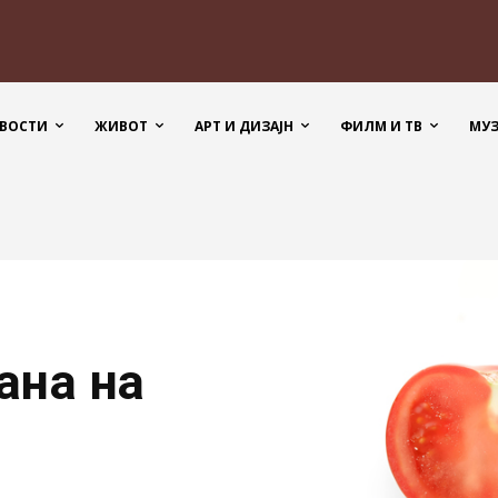
ВОСТИ
ЖИВОТ
АРТ И ДИЗАЈН
ФИЛМ И ТВ
МУ
ана на