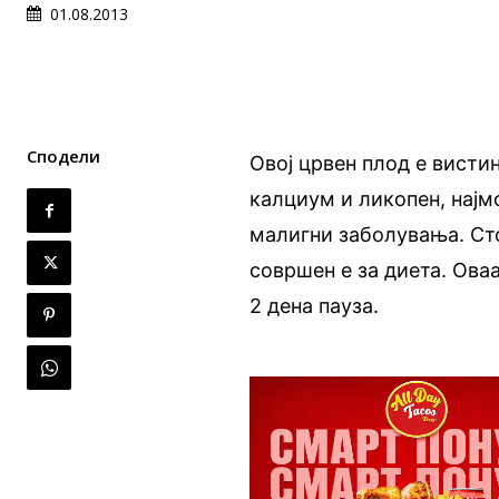
01.08.2013
Сподели
Овој црвен плод е висти
калциум и ликопен, најм
малигни заболувања. Ст
совршен е за диета. Оваа
2 дена пауза.