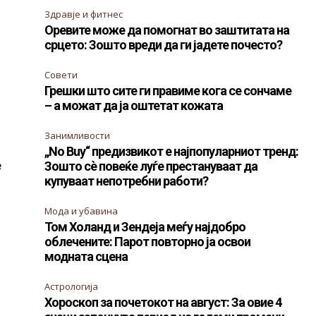
Здравје и фитнес
Оревите може да помогнат во заштитата на
срцето: Зошто вреди да ги јадете почесто?
Совети
Грешки што сите ги правиме кога се сончаме
– а можат да ја оштетат кожата
Занимливости
„No Buy“ предизвикот е најпопуларниот тренд:
е
Зошто сè повеќе луѓе престануваат да
купуваат непотребни работи?
Мода и убавина
Том Холанд и Зендеја меѓу најдобро
облечените: Парот повторно ја освои
модната сцена
Астрологија
Хороскоп за почетокот на август: За овие 4