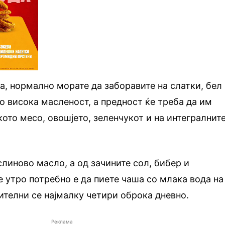
на, нормално морате да заборавите на слатки, бел
о висока масленост, а предност ќе треба да им
кото месо, овошјето, зеленчукот и на интегралнит
линово масло, а од зачините сол, бибер и
 утро потребно е да пиете чаша со млака вода на
ителни се најмалку четири оброка дневно.
Реклама