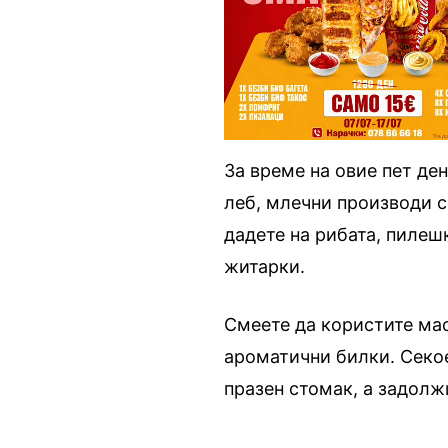
За време на овие пет де
леб, млечни производи с
дадете на рибата, пилеш
житарки.
Смеете да користите мас
ароматични билки. Секое
празен стомак, а задолж