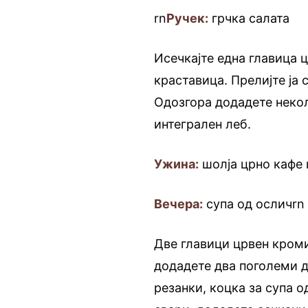
rn
Ручек:
грчка салата
Исечкајте една главица 
краставица. Прелијте ја 
Одозгора додадете некол
интегрален леб.
Ужина:
шолја црно кафе 
Вечера:
супа од осличrn
Две главици црвен кроми
додадете два поголеми д
резанки, коцка за супа о