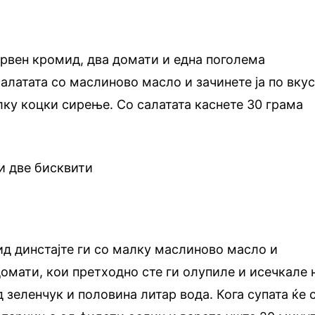
црвен кромид, два домати и една поголема
салатата со маслиново масло и зачинете ја по вкус
ку коцки сирење. Со салатата каснете 30 грама
и две бисквити
д динстајте ги со малку маслиново масло и
омати, кои претходно сте ги олупиле и исечкале 
д зеленчук и половина литар вода. Кога супата ќе 