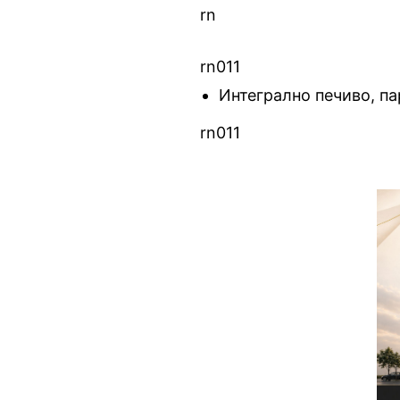
rn
rn011
Интегрално печиво, п
rn011