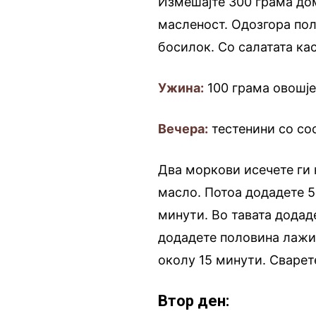
Измешајте 300 грама до
масленост. Одозгора пол
босилок. Со салатата кас
Ужина:
100 грама овошје
Вечера:
тестенини со со
Два моркови исечете ги 
масло. Потоа додадете 5
минути. Во тавата додад
додадете половина лажич
околу 15 минути. Сварете
Втор ден: