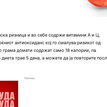
нска ризница и во себе содржи витамини А и Ц,
оќниот антиоксиданс кој го смалува ризикот од
о грама домати содржат само 18 калории, па
 диета трае 5 дена, а можете да ја повторите пос
Реклама