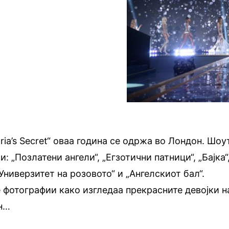
ria’s Secret“ оваа година се одржа во Лондон. Шоу
: „Позлатени ангели“, „Егзотични патници“, „Бајка“
„Универзитет на розовото“ и „Ангелскиот бал“.
 фотографии како изгледаа прекрасните девојки н
он…