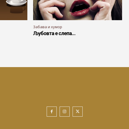
Забава и хумор
Љубовта е слепа…