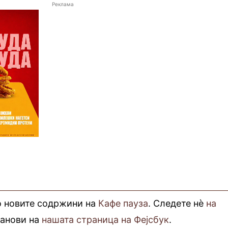
Реклама
о новите содржини на
Кафе пауза
. Следете нè
на
фанови на
нашата страница на Фејсбук
.