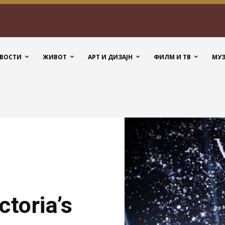
ВОСТИ
ЖИВОТ
АРТ И ДИЗАЈН
ФИЛМ И ТВ
МУ
toria’s