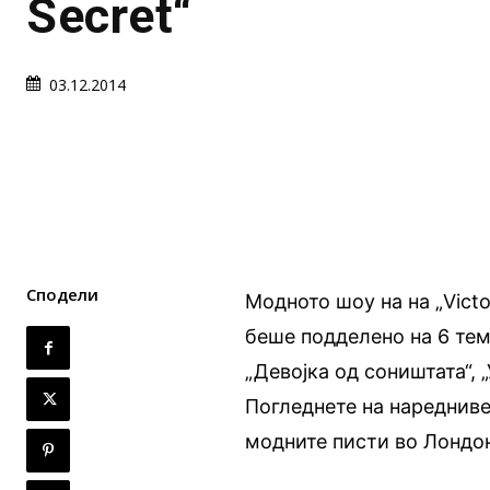
Secret“
03.12.2014
Сподели
Модното шоу на на „Victo
беше подделено на 6 теми
„Девојка од соништата“, 
Погледнете на наредниве
модните писти во Лонд