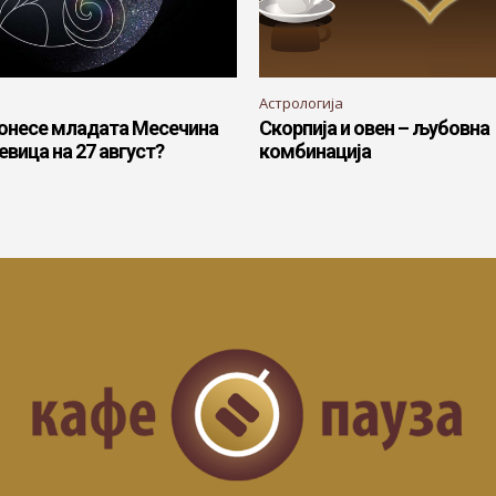
Астрологија
донесе младата Месечина
Скорпија и овен – љубовна
евица на 27 август?
комбинација