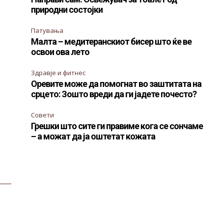
природни состојки
Патувања
Малта – медитеранскиот бисер што ќе ве
освои ова лето
Здравје и фитнес
Оревите може да помогнат во заштитата на
срцето: Зошто вреди да ги јадете почесто?
Совети
Грешки што сите ги правиме кога се сончаме
– а можат да ја оштетат кожата