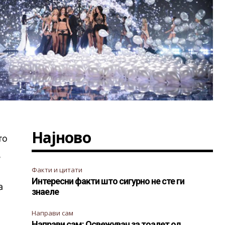
Најново
то
,
Факти и цитати
Интересни факти што сигурно не сте ги
а
знаеле
Направи сам
Направи сам: Освежувач за тоалет од