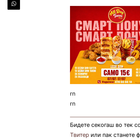
rn
rn
Бидете секогаш во тек с
Твитер
или пак станете 