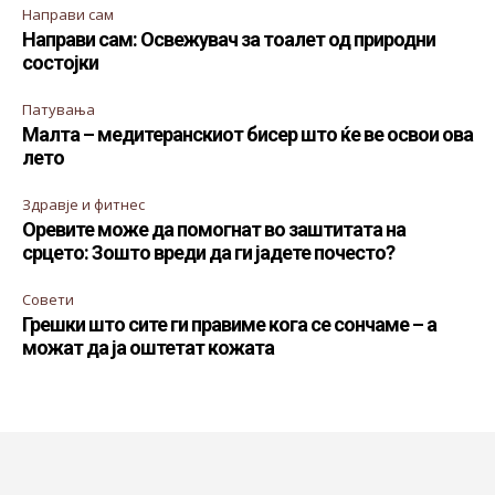
Направи сам
Направи сам: Освежувач за тоалет од природни
состојки
Патувања
Малта – медитеранскиот бисер што ќе ве освои ова
лето
Здравје и фитнес
Оревите може да помогнат во заштитата на
срцето: Зошто вреди да ги јадете почесто?
Совети
Грешки што сите ги правиме кога се сончаме – а
можат да ја оштетат кожата