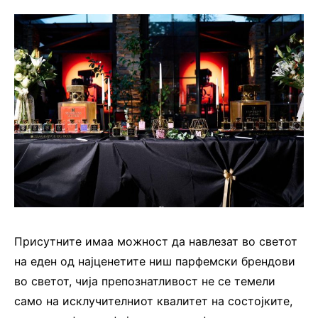
Присутните имаа можност да навлезат во светот
на еден од најценетите ниш парфемски брендови
во светот, чија препознатливост не се темели
само на исклучителниот квалитет на состојките,