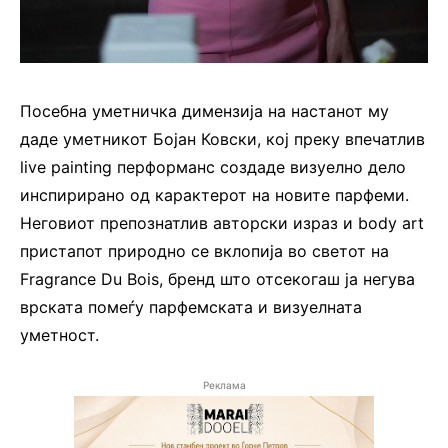
Посебна уметничка димензија на настанот му
даде уметникот Бојан Ковски, кој преку впечатлив
live painting перформанс создаде визуелно дело
инспирирано од карактерот на новите парфеми.
Неговиот препознатлив авторски израз и body art
пристапот природно се вклопија во светот на
Fragrance Du Bois, бренд што отсекогаш ја негува
врската помеѓу парфемската и визуелната
уметност.
Реклама