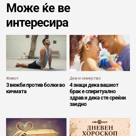
Може ќе ве
интересира
Живот
Дом и семејство
3 вежби против болки во
4 знаци дека вашиот
кичмата
брак е спиритуално
здрав и дека сте среќни
заедно