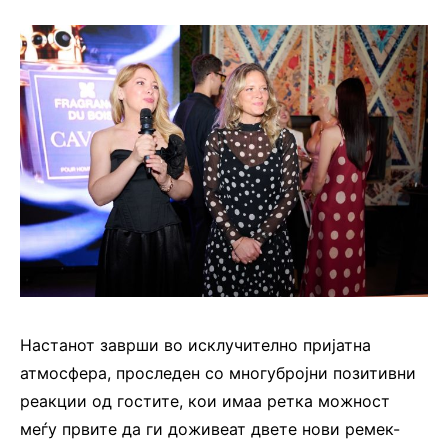
Настанот заврши во исклучително пријатна
атмосфера, проследен со многубројни позитивни
реакции од гостите, кои имаа ретка можност
меѓу првите да ги доживеат двете нови ремек-