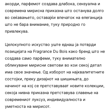
акорди, парфемот создава длабока, сензуална и
современа мирисна приказна што останува долго
во сеќавањето, оставајќи впечаток на елеганција
што не бара внимание, туку природно го
привлекува.
Целокупното искуство уште еднаш ја потврди
позицијата на Fragrance Du Bois како бренд што не
создава само парфеми, туку внимателно
обликувани мирисни светови во кои секој детал
има свое значење. Од изборот на најквалитетните
состојки, преку дизајнот на шишињата, до
начинот на кој се претставуваат новите колекции,
секоја нивна приказна претставува славење на
современиот луксуз, индивидуалноста и
уметноста на мирисот.