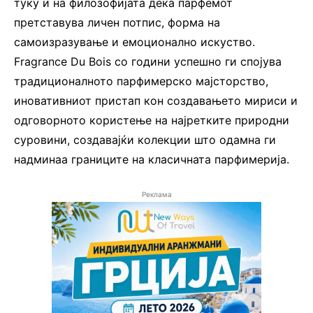
туку и на филозофијата дека парфемот
претставува личен потпис, форма на
самоизразување и емоционално искуство.
Fragrance Du Bois со години успешно ги спојува
традиционалното парфимерско мајсторство,
иновативниот пристап кон создавањето мириси и
одговорното користење на најретките природни
суровини, создавајќи колекции што одамна ги
надминаа границите на класичната парфимерија.
Реклама