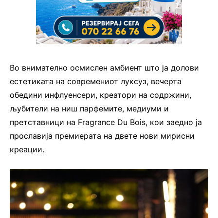
Во внимателно осмислен амбиент што ја долови
естетиката на современиот луксуз, вечерта
обедини инфлуенсери, креатори на содржини,
љубители на ниш парфемите, медиуми и
претставници на Fragrance Du Bois, кои заедно ја
прославија премиерата на двете нови мирисни
креации.