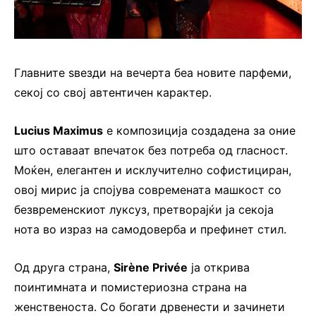
Главните ѕвезди на вечерта беа новите парфеми,
секој со свој автентичен карактер.
Lucius Maximus
е композиција создадена за оние
што оставаат впечаток без потреба од гласност.
Моќен, елегантен и исклучително софистициран,
овој мирис ја спојува современата машкост со
безвременскиот луксуз, претворајќи ја секоја
нота во израз на самодоверба и префинет стил.
Од друга страна,
Sirène Privée
ја открива
поинтимната и помистериозна страна на
женственоста. Со богати дрвенести и зачинети