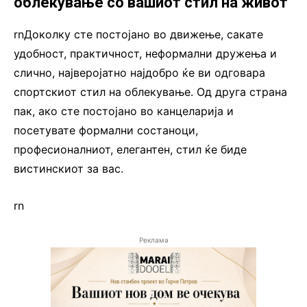
облекување со вашиот стил на живот
rnДоколку сте постојано во движење, сакате
удобност, практичност, неформални дружења и
слично, најверојатно најдобро ќе ви одговара
спортскиот стил на облекување. Од друга страна
пак, ако сте постојано во канцеларија и
посетувате формални состаноци,
професионалниот, елегантен, стил ќе биде
вистинскиот за вас.
rn
Реклама