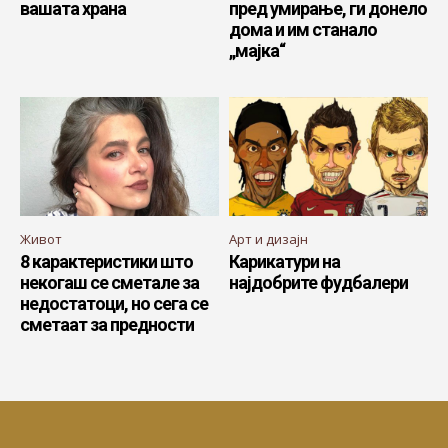
вашата храна
пред умирање, ги донело
дома и им станало
„мајка“
Живот
Арт и дизајн
8 карактеристики што
Карикатури на
некогаш се сметале за
најдобрите фудбалери
недостатоци, но сега се
сметаат за предности