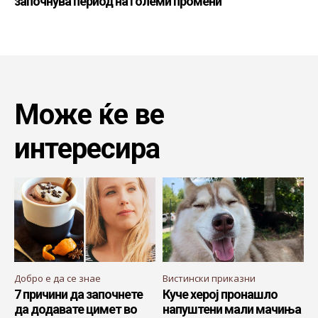
започнува период на големи промени
Може ќе ве
интересира
Добро е да се знае
Вистински приказни
7 причини да започнете
Куче херој пронашло
да додавате цимет во
напуштени мали мачиња