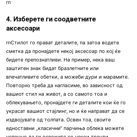
rn
4. Изберете ги соодветните
аксесоари
rnСтилот го прават деталите, па затоа водете
сметка да пронајдете некој аксесоар по кој ќе
бидете препознатливи. На пример, нека ваш
заштитен знак бидат бразлетните или
впечатливите обетки, а можеби дури и марамите.
Повторно треба да нагласиме, во зависност од
вашиот стил на живот, а со самото тоа и
облекувањето, пронајдете ги деталите кои ќе го
украсат вашиот стајлинг, но и ќе направат да се
издвојувате од толпата. Освен тоа, своите
едноставни „класични“ парчиња облека можете
успешно да ги освежите со некои тренди