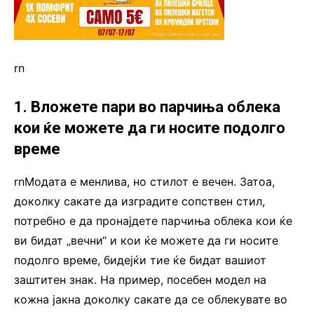
rn
1. Вложете пари во парчиња облека
кои ќе можете да ги носите подолго
време
rnМодата е менлива, но стилот е вечен. Затоа,
доколку сакате да изградите сопствен стил,
потребно е да пронајдете парчиња облека кои ќе
ви бидат „вечни“ и кои ќе можете да ги носите
подолго време, бидејќи тие ќе бидат вашиот
заштитен знак. На пример, посебен модел на
кожна јакна доколку сакате да се облекувате во