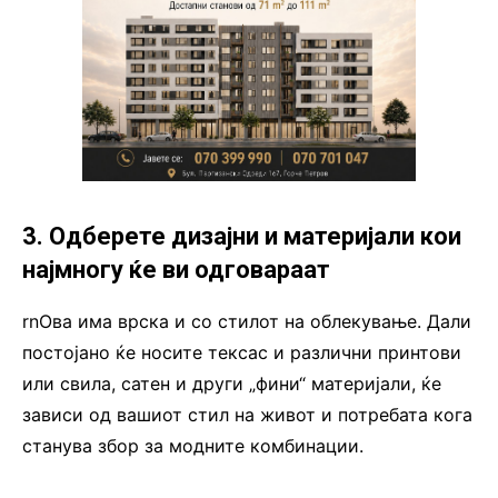
3. Одберете дизајни и материјали кои
најмногу ќе ви одговараат
rnОва има врска и со стилот на облекување. Дали
постојано ќе носите тексас и различни принтови
или свила, сатен и други „фини“ материјали, ќе
зависи од вашиот стил на живот и потребата кога
станува збор за модните комбинации.