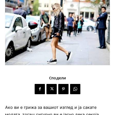
Сподели
Ако ви е грижа за вашиот изглед и ја сакате
модата, тогаш сигурно ви е јасно дека секоја