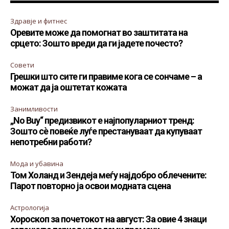
Здравје и фитнес
Оревите може да помогнат во заштитата на
срцето: Зошто вреди да ги јадете почесто?
Совети
Грешки што сите ги правиме кога се сончаме – а
можат да ја оштетат кожата
Занимливости
„No Buy“ предизвикот е најпопуларниот тренд:
Зошто сè повеќе луѓе престануваат да купуваат
непотребни работи?
Мода и убавина
Том Холанд и Зендеја меѓу најдобро облечените:
Парот повторно ја освои модната сцена
Астрологија
Хороскоп за почетокот на август: За овие 4 знаци