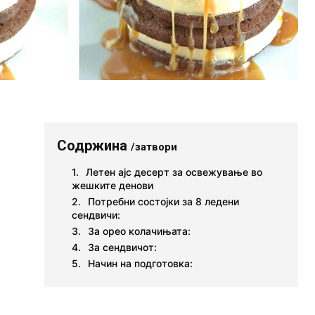
Содржина
/затвори
Летен ајс десерт за освежување во
жешките денови
Потребни состојки за 8 ледени
сендвичи:
За орео колачињата:
За сендвичот:
Начин на подготовка: