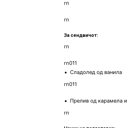
rn
rn
За сендвичот:
rn
rn011
Сладолед од ванила
rn011
Прелив од карамела и
rn