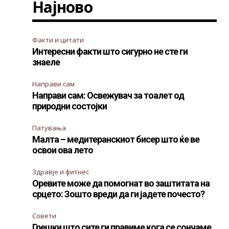
Најново
Факти и цитати
Интересни факти што сигурно не сте ги
знаеле
Направи сам
Направи сам: Освежувач за тоалет од
природни состојки
Патувања
Малта – медитеранскиот бисер што ќе ве
освои ова лето
Здравје и фитнес
Оревите може да помогнат во заштитата на
срцето: Зошто вреди да ги јадете почесто?
Совети
Грешки што сите ги правиме кога се сончаме