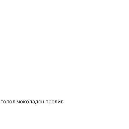
 топол чоколаден прелив