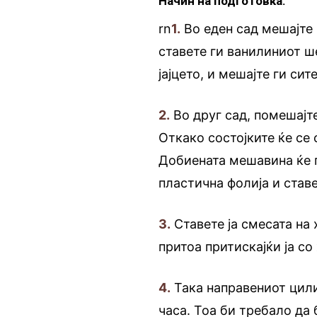
Начин на подготовка:
rn
1.
Во еден сад мешајте 
ставете ги ванилиниот ш
јајцето, и мешајте ги сит
2.
Во друг сад, помешајт
Откако состојките ќе се 
Добиената мешавина ќе п
пластична фолија и ставе
3.
Ставете ја смесата на 
притоа притискајќи ја со
4.
Така направениот цили
часа. Тоа би требало да