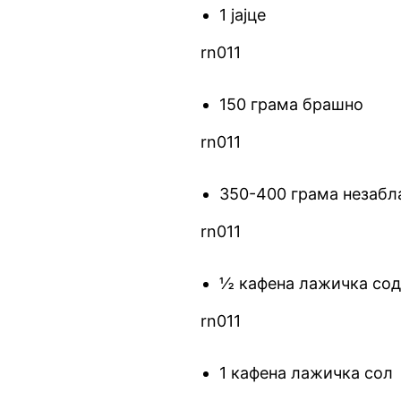
1 јајце
rn011
150 грама брашно
rn011
350-400 грама незабл
rn011
½ кафена лажичка сод
rn011
1 кафена лажичка сол