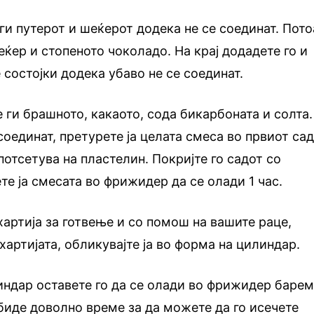
ги путерот и шеќерот додека не се соединат. Пото
еќер и стопеното чоколадо. На крај додадете го и
е состојки додека убаво не се соединат.
е ги брашното, какаото, сода бикарбоната и солта.
соединат, претурете ја целата смеса во првиот сад
отсетува на пластелин. Покријте го садот со
те ја смесата во фрижидер да се олади 1 час.
хартија за готвење и со помош на вашите раце,
 хартијата, обликувајте ја во форма на цилиндар.
ндар оставете го да се олади во фрижидер барем
 биде доволно време за да можете да го исечете