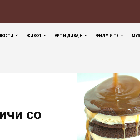
ВОСТИ
ЖИВОТ
АРТ И ДИЗАЈН
ФИЛМ И ТВ
МУ
ичи со