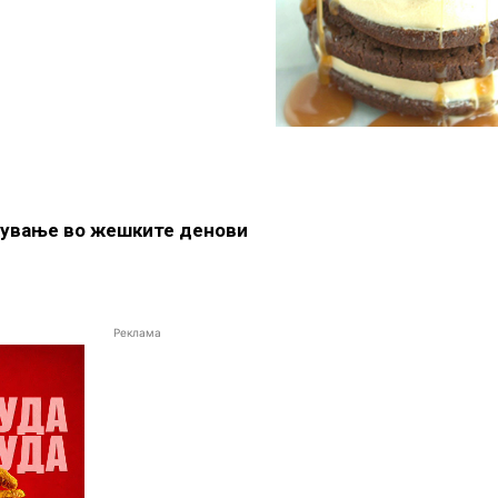
жување во жешките денови
Реклама