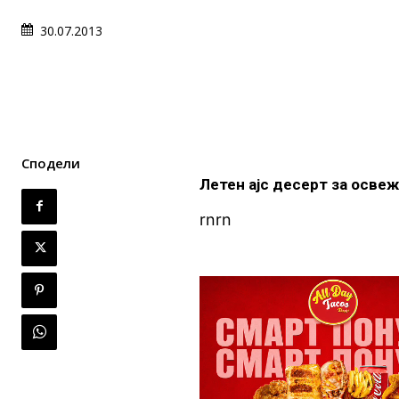
30.07.2013
Сподели
Летен ајс десерт за осве
rn
rn