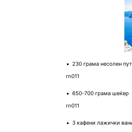
230 грама несолен пут
rn011
650-700 грама шеќер
rn011
3 кафени лажички ван