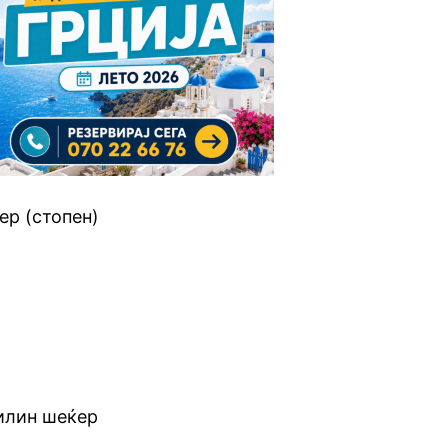
ер (стопен)
илин шеќер