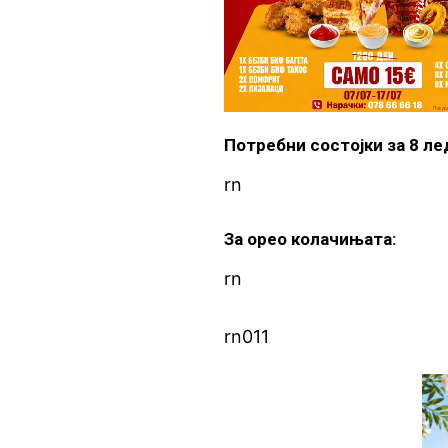
Потребни состојки за 8 л
rn
За орео колачињата:
rn
rn011