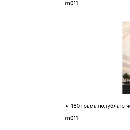
rn011
180 грама полублаго ч
rn011