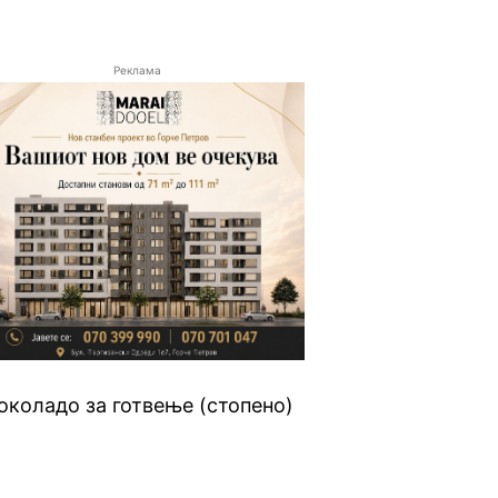
Реклама
околадо за готвење (стопено)