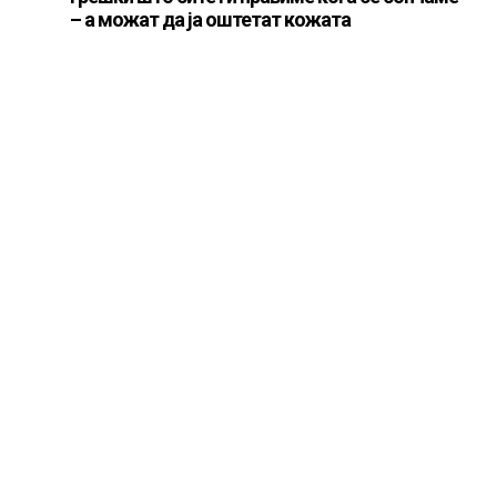
– а можат да ја оштетат кожата