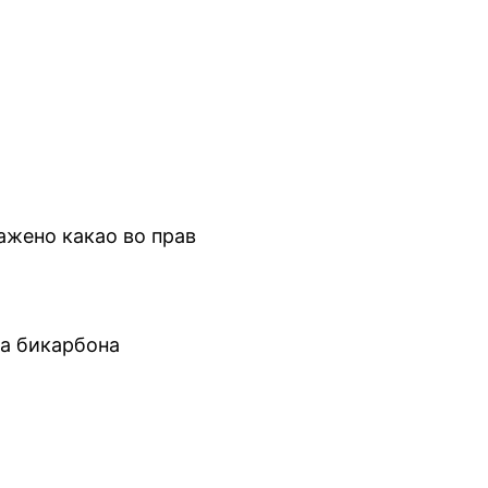
ажено какао во прав
а бикарбона