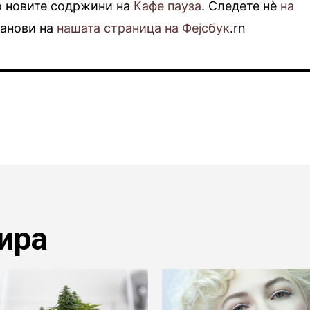
о новите содржини на
Кафе пауза
. Следете нè
на
фанови на
нашата страница на Фејсбук
.rn
ира