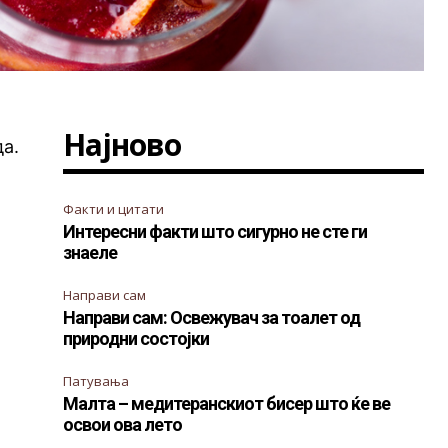
Најново
да.
Факти и цитати
Интересни факти што сигурно не сте ги
знаеле
Направи сам
Направи сам: Освежувач за тоалет од
природни состојки
Патувања
Малта – медитеранскиот бисер што ќе ве
освои ова лето