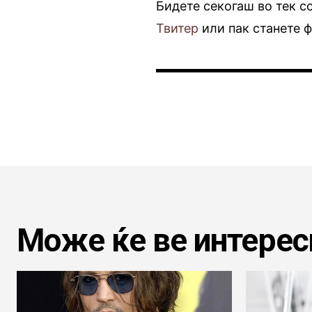
Бидете секогаш во тек с
Твитер
или пак станете 
Може ќе ве интерес