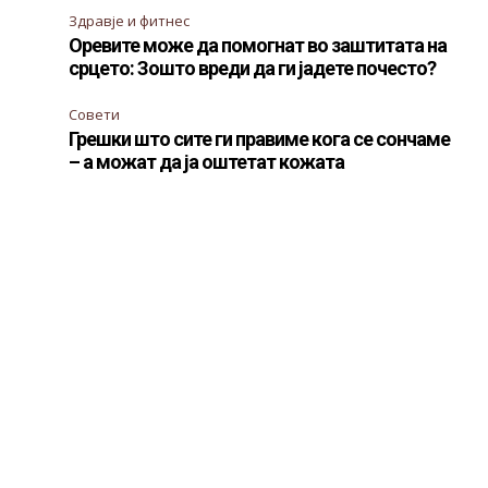
Здравје и фитнес
Оревите може да помогнат во заштитата на
срцето: Зошто вреди да ги јадете почесто?
Совети
Грешки што сите ги правиме кога се сончаме
– а можат да ја оштетат кожата