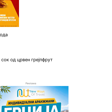
вода
 сок од црвен грејпфрут
Реклама