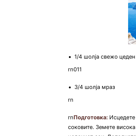
1/4 шолја свежо цеден
rn011
3/4 шолја мраз
rn
rn
Подготовка:
Исцедете 
соковите. Земете висока