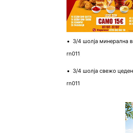
3/4 шолја минерална 
rn011
3/4 шолја свежо цеден
rn011