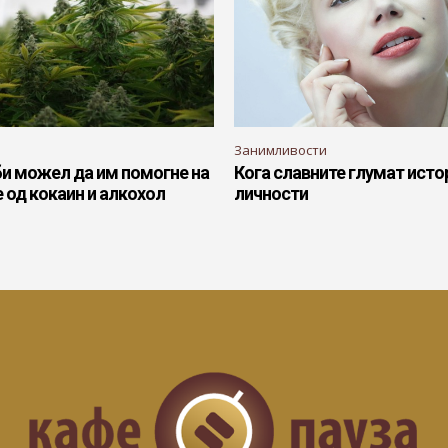
Занимливости
би можел да им помогне на
Кога славните глумат исто
 од кокаин и алкохол
личности