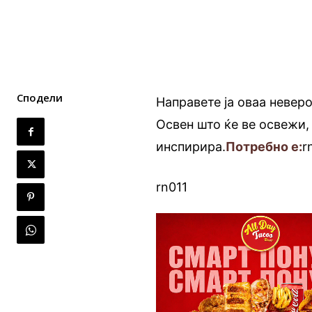
Сподели
Направете ја оваа невер
Освен што ќе ве освежи, 
инспирира.
Потребно е:
r
rn011