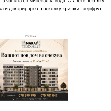
 ја чашата со минерална вода. Ставете неколку
ка и декорирајте со неколку кришки грејпфрут.
Реклама