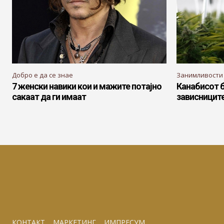
Добро е да се знае
Занимливости
7 женски навики кои и мажите потајно
Канабисот 
сакаат да ги имаат
зависниците
КОНТАКТ
МАРКЕТИНГ
ИМПРЕСУМ