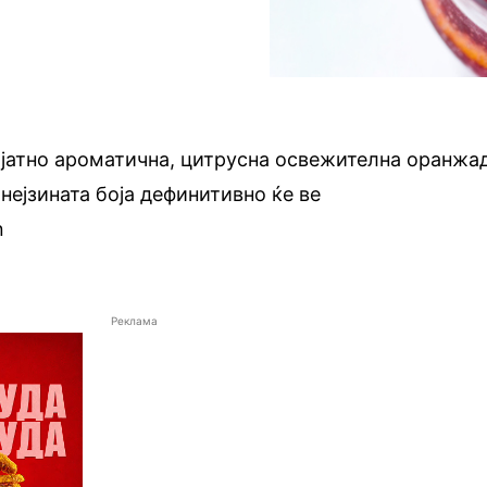
ојатно ароматична, цитрусна освежителна оранжа
нејзината боја дефинитивно ќе ве
n
Реклама