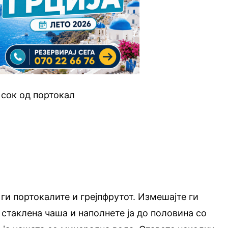
 сок од портокал
ги портокалите и грејпфрутот. Измешајте ги
 стаклена чаша и наполнете ја до половина со