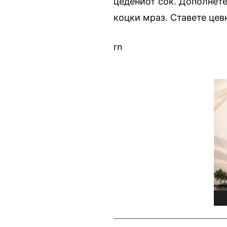
цедениот сок. Дополнете
коцки мраз. Ставете цев
rn