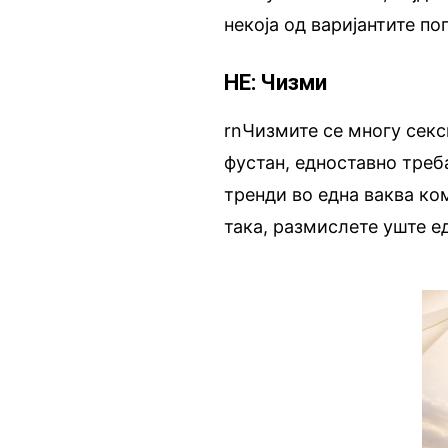
некоја од варијантите по
НЕ: Чизми
rnЧизмите се многу секси
фустан, едноставно треб
тренди во една ваква ко
така, размислете уште е