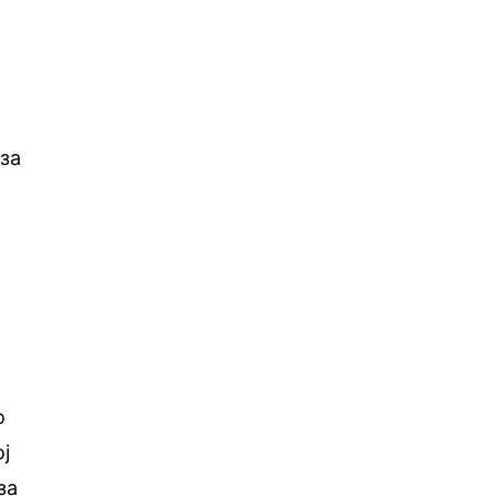
 за
о
ој
за