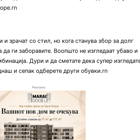
горе.rn
 и зрачат со стил, но кога станува збор за долг
а да ги заборавите. Воопшто не изгледаат убаво и
мбинација. Дури и да сметате дека супер изгледат
днаш и сепак одберете други обувки.rn
Реклама