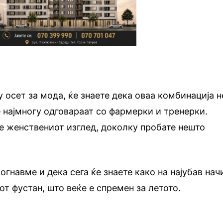
 осет за мода, ќе знаете дека оваа комбинација н
е најмногу одговараат со фармерки и тренерки.
е женствениот изглед, доколку пробате нешто
гнавме и дека сега ќе знаете како на најубав нач
от фустан, што веќе е спремен за летото.