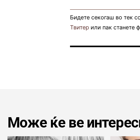
Бидете секогаш во тек с
Твитер
или пак станете 
Може ќе ве интерес