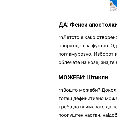
ДА: Фенси апостолк
rnЛетото е како створен
овој модел на фустан. О
погламурозно. Изборот и
облечете на нозе, знајте
МОЖЕБИ: Штикли
rnЗошто можеби? Доколку
тогаш дефинитивно може
треба да внимавате да не
поопуштен настан, најдоб