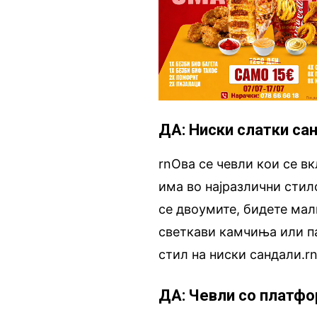
ДА: Ниски слатки са
rnОва се чевли кои се вк
има во најразлични стил
се двоумите, бидете мал
светкави камчиња или па
стил на ниски сандали.r
ДА: Чевли со платф