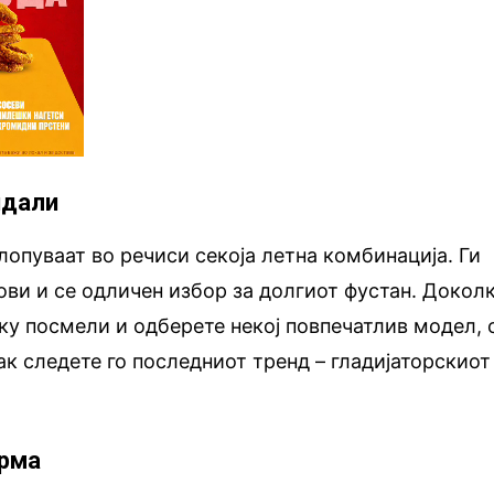
ндали
лопуваат во речиси секоја летна комбинација. Ги
ови и се одличен избор за долгиот фустан. Докол
ку посмели и одберете некој повпечатлив модел, 
к следете го последниот тренд – гладијаторскиот
n
орма