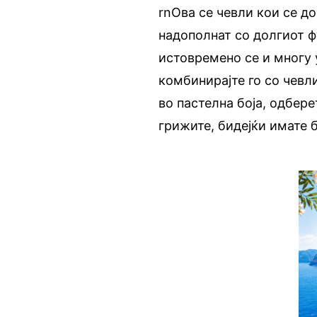
rnОва се чевли кои се д
надополнат со долгиот 
истовремено се и многу 
комбинирајте го со чевл
во пастелна боја, одбере
грижите, бидејќи имате 