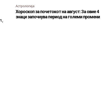
Астрологија
Хороскоп за почетокот на август: За овие 4
знаци започнува период на големи промени
л,