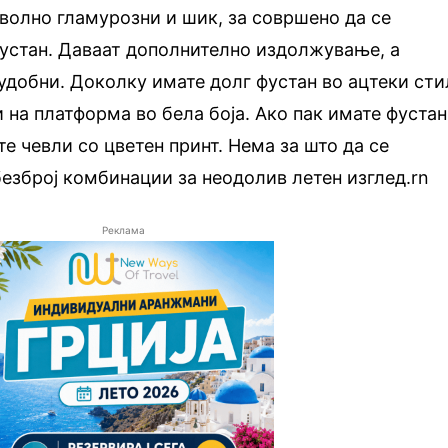
оволно гламурозни и шик, за совршено да се
фустан. Даваат дополнително издолжување, а
удобни. Доколку имате долг фустан во ацтеки сти
и на платформа во бела боја. Ако пак имате фустан
те чевли со цветен принт. Нема за што да се
безброј комбинации за неодолив летен изглед.rn
Реклама