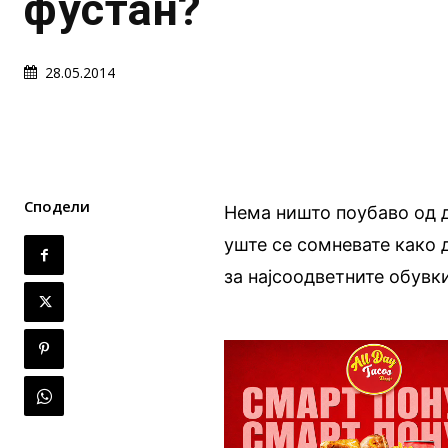
фустан?
28.05.2014
Сподели
Нема ништо поубаво од д
уште се сомневате како 
за најсоодветните обувк