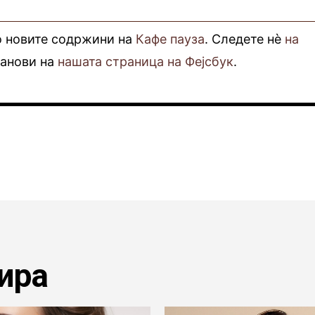
о новите содржини на
Кафе пауза
. Следете нè
на
фанови на
нашата страница на Фејсбук
.
ира