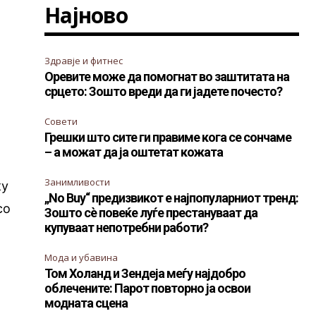
Најново
Здравје и фитнес
Оревите може да помогнат во заштитата на
срцето: Зошто вреди да ги јадете почесто?
Совети
Грешки што сите ги правиме кога се сончаме
– а можат да ја оштетат кожата
Занимливости
ку
„No Buy“ предизвикот е најпопуларниот тренд:
со
Зошто сè повеќе луѓе престануваат да
купуваат непотребни работи?
Мода и убавина
Том Холанд и Зендеја меѓу најдобро
облечените: Парот повторно ја освои
модната сцена