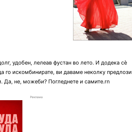
олг, удобен, лелеав фустан во лето. И додека сѐ
да го искомбинирате, ви даваме неколку предлози
и. Да, не, можеби? Погледнете и самите.rn
Реклама