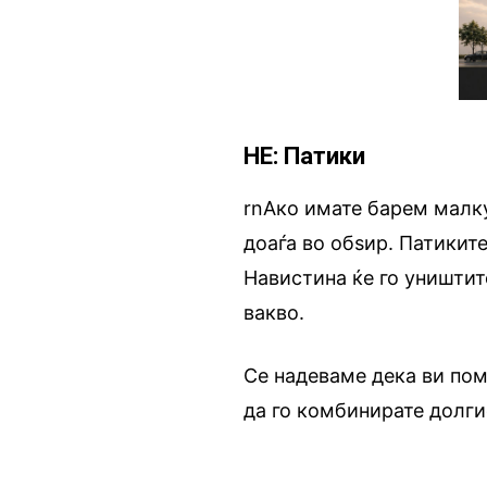
НЕ: Патики
rnАко имате барем малку
доаѓа во обѕир. Патикит
Навистина ќе го уништит
вакво.
Се надеваме дека ви помо
да го комбинирате долги