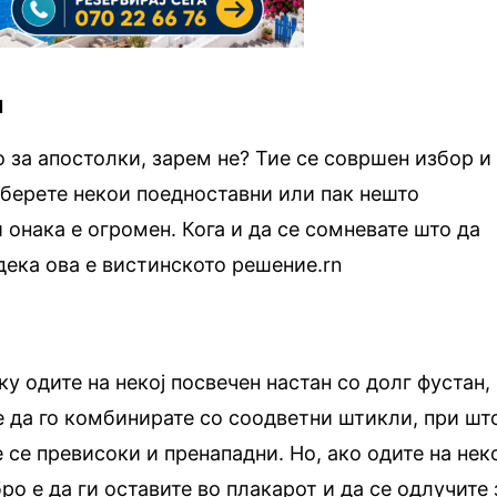
и
о за апостолки, зарем не? Тие се совршен избор и
дберете некои поедноставни или пак нешто
 онака е огромен. Кога и да се сомневате што да
 дека ова е вистинското решение.rn
 одите на некој посвечен настан со долг фустан,
 да го комбинирате со соодветни штикли, при шт
 се превисоки и пренападни. Но, ако одите на нек
ро е да ги оставите во плакарот и да се одлучите 