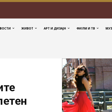
ВОСТИ
ЖИВОТ
АРТ И ДИЗАЈН
ФИЛМ И ТВ
МУ
ите
летен