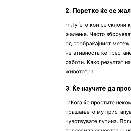
2. Поретко ќе се жа
rnЛуѓето кои се склони к
жалење. Често зборуваат
од сообраќајниот метеж 
негативноста ќе престан
работи. Како резултат на
животот.rn
3. Ќе научите да про
rnКога ќе простите неко
прашањето му пристапува
чувствувате лутина. Поле
повредила едноставно не