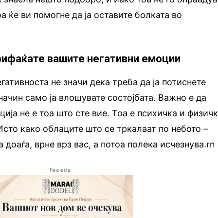
а ќе ви помогне да ја оставите болката во
 прифаќате вашите негативни емоции
гативноста не значи дека треба да ја потиснете
 начин само ја влошувате состојбата. Важно е да
ија не е тоа што сте вие. Тоа е психичка и физич
Исто како облаците што се тркалаат по небото –
 доаѓа, врне врз вас, а потоа полека исчезнува.rn
Реклама