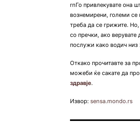
rnГо привлекувате она ш
вознемирени, големи се 
треба да се грижите. Но,
со пречки, ако верувате 
послужи како водич низ 
Откако прочитавте за пр
можеби ќе сакате да про
здравје
.
Извор:
sensa.mondo.rs