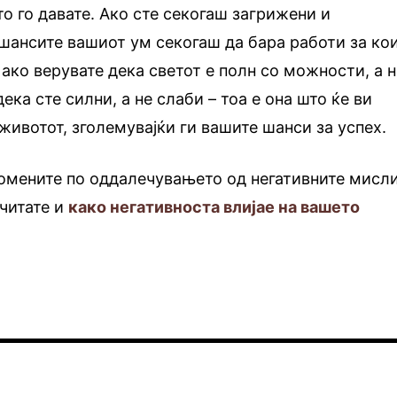
то го давате. Ако сте секогаш загрижени и
шансите вашиот ум секогаш да бара работи за ко
 ако верувате дека светот е полн со можности, а 
дека сте силни, а не слаби – тоа е она што ќе ви
животот, зголемувајќи ги вашите шанси за успех.
омените по оддалечувањето од негативните мисли
читате и
како негативноста влијае на вашето