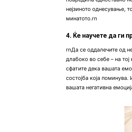
нејзиното однесување, то
минатото.rn
4. Ќе научете да ги
rnДа се оддалечите од не
длабоко во себе – на тој
сфатите дека вашата емоц
состојба која поминува. 
вашата негативна емоција