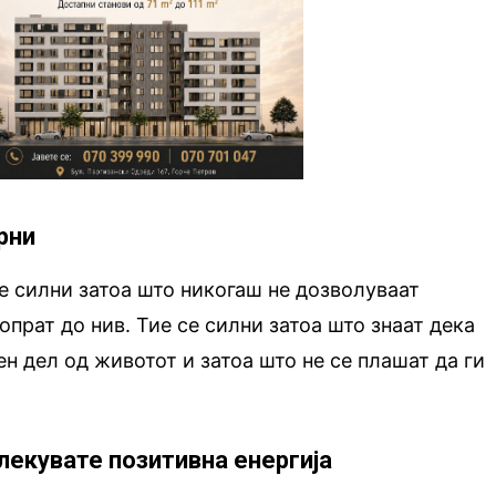
рни
е силни затоа што никогаш не дозволуваат
опрат до нив. Тие се силни затоа што знаат дека
ен дел од животот и затоа што не се плашат да ги
лекувате позитивна енергија