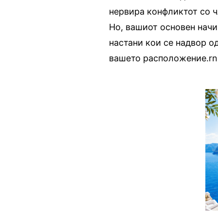
нервира конфликтот со ч
Но, вашиот основен нач
настани кои се надвор о
вашето расположение.rn