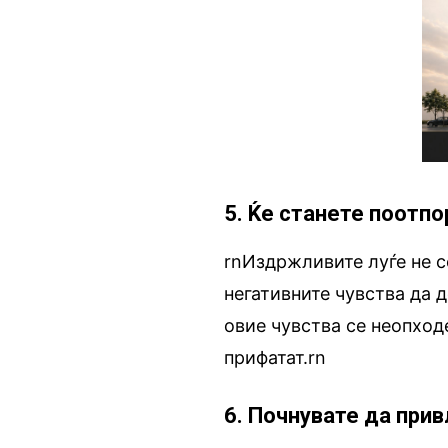
5. Ќе станете поотпо
rnИздржливите луѓе не с
негативните чувства да д
овие чувства се неопход
прифатат.rn
6. Почнувате да прив