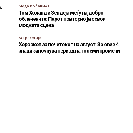
Мода и убавина
.
Том Холанд и Зендеја меѓу најдобро
облечените: Парот повторно ја освои
модната сцена
Астрологија
Хороскоп за почетокот на август: За овие 4
знаци започнува период на големи промени