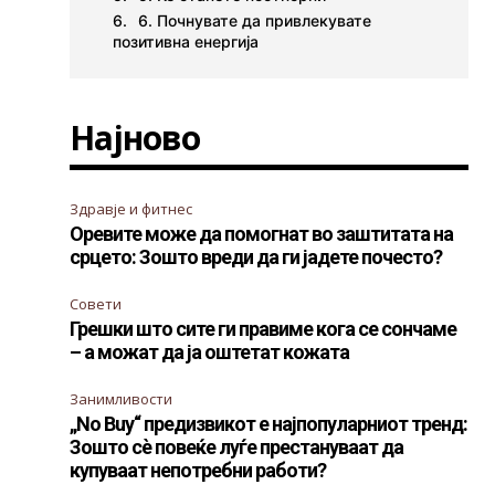
6. Почнувате да привлекувате
позитивна енергија
Најново
Здравје и фитнес
Оревите може да помогнат во заштитата на
срцето: Зошто вреди да ги јадете почесто?
Совети
Грешки што сите ги правиме кога се сончаме
– а можат да ја оштетат кожата
Занимливости
„No Buy“ предизвикот е најпопуларниот тренд:
Зошто сè повеќе луѓе престануваат да
купуваат непотребни работи?