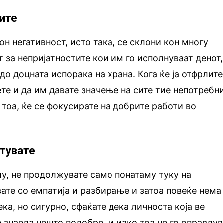
лите
он негативност, исто така, се склони кон многу
 за непријатностите кои им го исполнуваат денот,
до доцната испорака на храна. Кога ќе ја отфрлите
ете и да им давате значење на сите тие непотребн
 тоа, ќе се фокусирате на добрите работи во
стувате
му, не продолжувате само понатаму туку на
те со емпатија и разбирање и затоа повеќе нема
ка, но сигурно, сфаќате дека личноста која ве
 знаела нешто подобро, и иако тоа не го оправдув