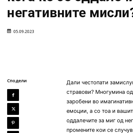
негативните мисли
05.09.2023
Сподели
Дали честопати замислув
стравови? Многумина од
заробени во имагинатив
емоции, а со тоа и вашит
оддалечите за миг од не
промените кои се случув