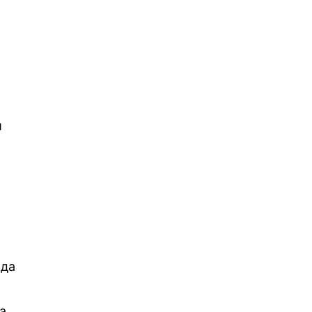
и
 да
а