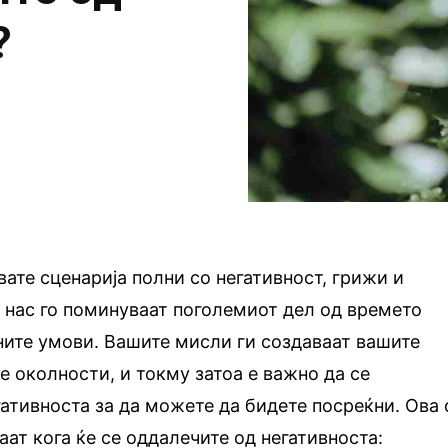
?
ате сценарија полни со негативност, грижи и
 нас го поминуваат поголемиот дел од времето
ните умови. Вашите мисли ги создаваат вашите
е околности, и токму затоа е важно да се
гативноста за да можете да бидете посреќни. Ова 
аат кога ќе се оддалечите од негативноста: