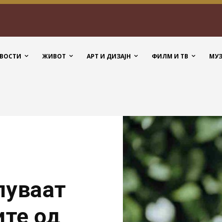
ВОСТИ
ЖИВОТ
АРТ И ДИЗАЈН
ФИЛМ И ТВ
МУ
пуваат
ите од