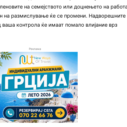
леновите на семејството или доцнењето на работа
ин на размислување ќе се промени. Надворешните
д ваша контрола ќе имаат помало влијание врз
Реклама