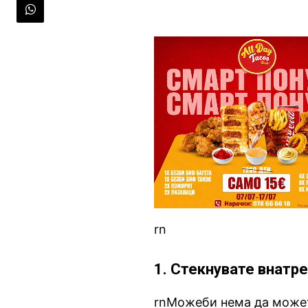
rn
1. Стекнувате внатр
rnМожеби нема да можете