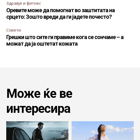
Здравје и фитнес
Оревите може да помогнат во заштитата на
срцето: Зошто вреди да ги јадете почесто?
Совети
Грешки што сите ги правиме кога се сончаме – а
можат да ја оштетат кожата
Може ќе ве
интересира