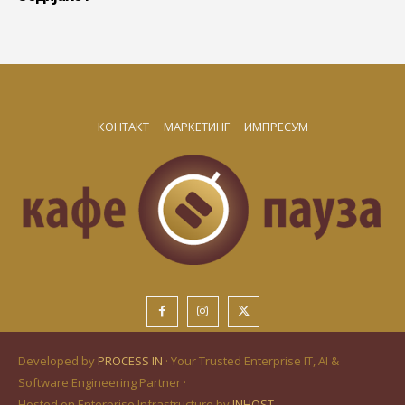
КОНТАКТ
МАРКЕТИНГ
ИМПРЕСУМ
Developed by
PROCESS IN
· Your Trusted Enterprise IT, AI &
Software Engineering Partner ·
Hosted on Enterprise Infrastructure by
INHOST