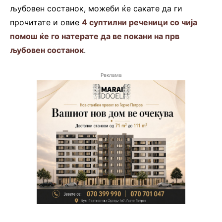
љубовен состанок, можеби ќе сакате да ги
прочитате и овие
4 суптилни реченици со чија
помош ќе го натерате да ве покани на прв
љубовен состанок
.
Реклама