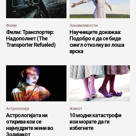
Филм
Занимливости
Филм: Транспортер:
Научниците докажаа:
Надополнет (The
Подобро е да се биде
Transporter Refueled)
сингл отколку во лоша
врска
Астрологија
Живот
Астрологијата ни
10 модни катастрофи
открива кои се
кои морате да ги
најмудрите жени во
избегнете
Зодијакот