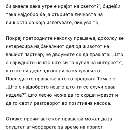
би знаеле дека утре е крајот на светот?“, бидејќи
така најдобро ќе ја откриете личноста на
личноста со која излегувате, пишува тој.
Покрај претходните неколку прашања, доколку ве
интересира најбаналниот дел од животот на
вашиот партнер, не двоумете се да прашате: „Што
е најчудното нешто што си го купил на интернет?“,
што ќе ви даде одговори за купувањето.
Последното прашање што го предлага Томас е:
„Што е најдоброто нешто што ти се случи оваа
недела?“, што лесно може да го скрши мразот и
да го сврти разговорот во позитивна насока.
Откако прочитавте кои прашања можат да ја
опуштат атмосферата за време на првиот