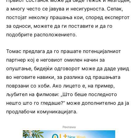
Првиот состанок може да биде тежок и незгоден,
а многу често се јавува и несигурноста. Сепак,
постојат неколку прашања кои, според експертот
за односи, можете да ги поставите и да го
подобрите расположението.
Томас предлага да го прашате потенцијалниот
партнер кој е неговиот омилен начин за
опуштање, бидејќи одговорот може да даде увид
во неговите навики, за разлика од прашањата
поврзани со хоби. Ако лицето е, на пример,
љубител на филмови: „Што беше последното
нешто што го гледаше?“ може дополнително да ја
продлабочи комуникацијата.
Реклама