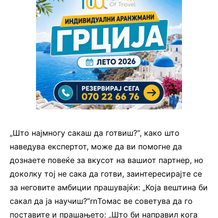
„Што најмногу сакаш да готвиш?“, како што
наведува експертот, може да ви помогне да
дознаете повеќе за вкусот на вашиот партнер, но
доколку тој не сака да готви, заинтересирајте се
за неговите амбиции прашувајќи: „Која вештина би
сакал да ја научиш?”rnТомас ве советува да го
поставите и прашањето: „Што би направил кога