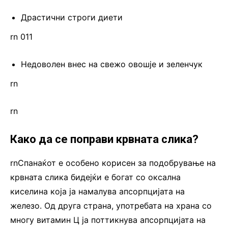
Драстични строги диети
rn 011
Недоволен внес на свежо овошје и зеленчук
rn
rn
Како да се поправи крвната слика?
rnСпанаќот е особено корисен за подобрување на
крвната слика бидејќи е богат со оксална
киселина која ја намалува апсорпцијата на
железо. Од друга страна, употребата на храна со
многу витамин Ц ја поттикнува апсорпцијата на