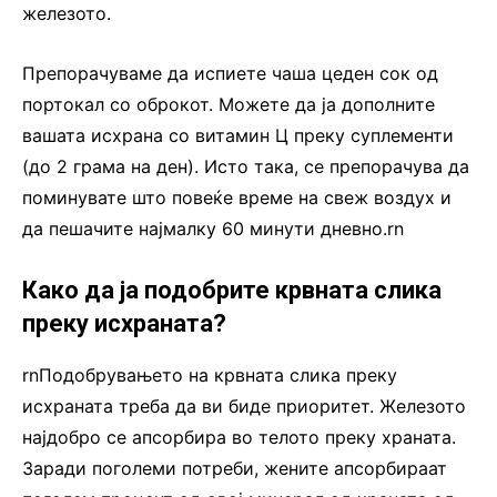
железото.
Препорачуваме да испиете чаша цеден сок од
портокал со оброкот. Можете да ја дополните
вашата исхрана со витамин Ц преку суплементи
(до 2 грама на ден). Исто така, се препорачува да
поминувате што повеќе време на свеж воздух и
да пешачите најмалку 60 минути дневно.rn
Како да ја подобрите крвната слика
преку исхраната?
rnПодобрувањето на крвната слика преку
исхраната треба да ви биде приоритет. Железото
најдобро се апсорбира во телото преку храната.
Заради поголеми потреби, жените апсорбираат