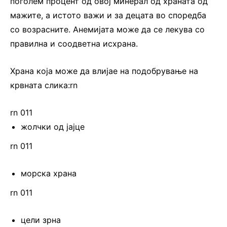
поголем процент од овој минерал од храната од
мажите, а истото важи и за децата во споредба
со возрасните. Анемијата може да се лекува со
правилна и соодветна исхрана.
Храна која може да влијае на подобрување на
крвната слика:rn
rn 011
жолчки од јајце
rn 011
морска храна
rn 011
цели зрна