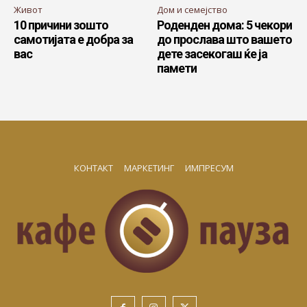
Живот
Дом и семејство
10 причини зошто
Роденден дома: 5 чекори
самотијата е добра за
до прослава што вашето
вас
дете засекогаш ќе ја
памети
КОНТАКТ
МАРКЕТИНГ
ИМПРЕСУМ