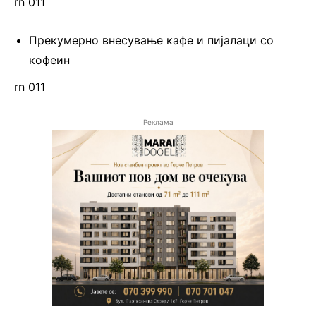
rn 011
Прекумерно внесување кафе и пијалаци со
кофеин
rn 011
Реклама