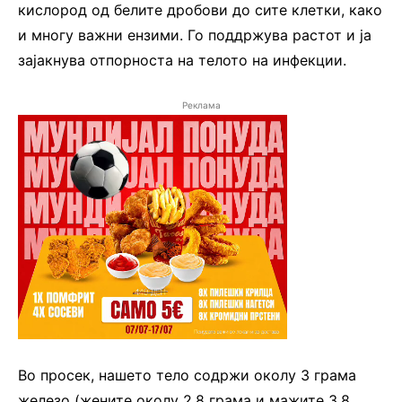
кислород од белите дробови до сите клетки, како
и многу важни ензими. Го поддржува растот и ја
зајакнува отпорноста на телото на инфекции.
Реклама
Во просек, нашето тело содржи околу 3 грама
железо (жените околу 2,8 грама и мажите 3,8