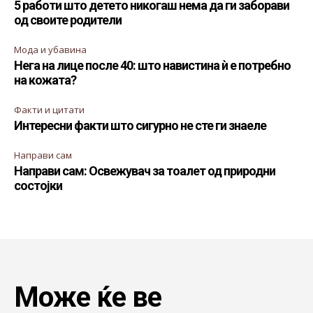
5 работи што детето никогаш нема да ги заборави
од своите родители
Мода и убавина
Нега на лице после 40: што навистина ѝ е потребно
на кожата?
Факти и цитати
Интересни факти што сигурно не сте ги знаеле
Направи сам
Направи сам: Освежувач за тоалет од природни
состојки
Може ќе ве