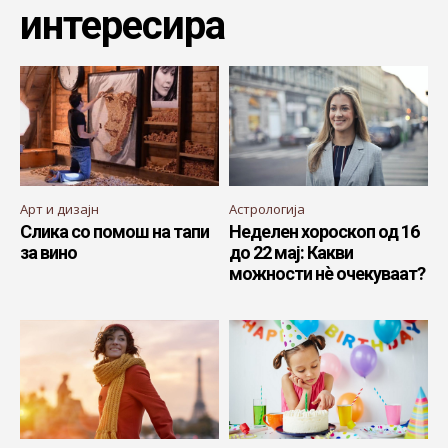
интересира
Арт и дизајн
Астрологија
Слика со помош на тапи
Неделен хороскоп од 16
за вино
до 22 мај: Какви
можности нè очекуваат?