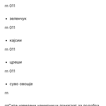
rn 011
зеленчук
rn 011
кајсии
rn 011
цреши
rn 011
суво овошје
rn
rnСите наведени намирници помагаат за подобра