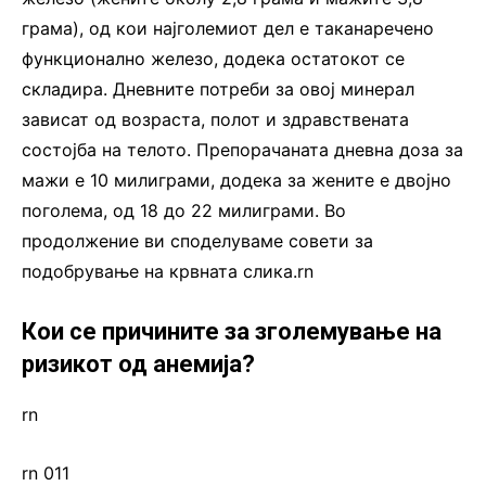
грама), од кои најголемиот дел е таканаречено
функционално железо, додека остатокот се
складира. Дневните потреби за овој минерал
зависат од возраста, полот и здравствената
состојба на телото. Препорачаната дневна доза за
мажи е 10 милиграми, додека за жените е двојно
поголема, од 18 до 22 милиграми. Во
продолжение ви споделуваме совети за
подобрување на крвната слика.rn
Кои се причините за зголемување на
ризикот од анемија?
rn
rn 011