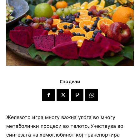
Сподели
Железото игра многу важна улога во многу
метаболички процеси во телото. Учествува во
синтезата на хемоглобинот кој транспортира